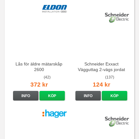
Lås för äldre mätarskåp
Schneider Exxact
2600
Vägguttag 2-vägs jordat
Vit standarduttag
(42)
(137)
372 kr
124 kr
INFO
KÖP
INFO
KÖP