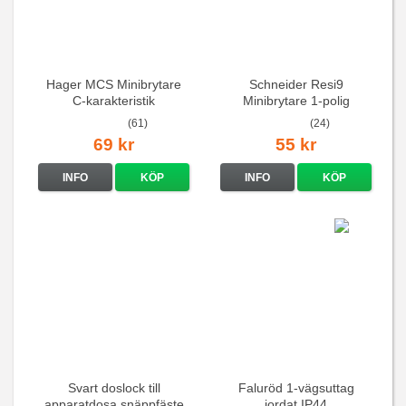
Hager MCS Minibrytare
Schneider Resi9
C-karakteristik
Minibrytare 1-polig
QuickConnect
(61)
(24)
69 kr
55 kr
INFO
KÖP
INFO
KÖP
Svart doslock till
Faluröd 1-vägsuttag
apparatdosa snäppfäste
jordat IP44