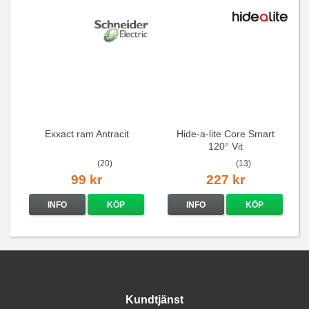
Exxact ram Antracit
Hide-a-lite Core Smart
120° Vit
(20)
(13)
99 kr
227 kr
INFO
KÖP
INFO
KÖP
Kundtjänst