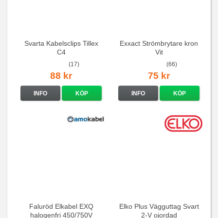
Svarta Kabelsclips Tillex
Exxact Strömbrytare kron
C4
Vit
(17)
(66)
88 kr
75 kr
INFO
KÖP
INFO
KÖP
Faluröd Elkabel EXQ
Elko Plus Vägguttag Svart
halogenfri 450/750V
2-V ojordad