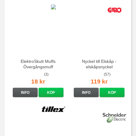
ElektroSkutt Muffs
Nyckel till Elskåp -
Övergångsmuff
elskåpsnyckel
(3)
(57)
18 kr
119 kr
INFO
KÖP
INFO
KÖP