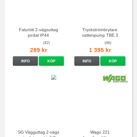
Falurött 2-vägsuttag
Tryckströmbrytare
jordat IP44
vattenpump TBE 3
(42)
(46)
289 kr
1 395 kr
INFO
KÖP
INFO
KÖP
SG Vägguttag 2-vägs
Wago 221