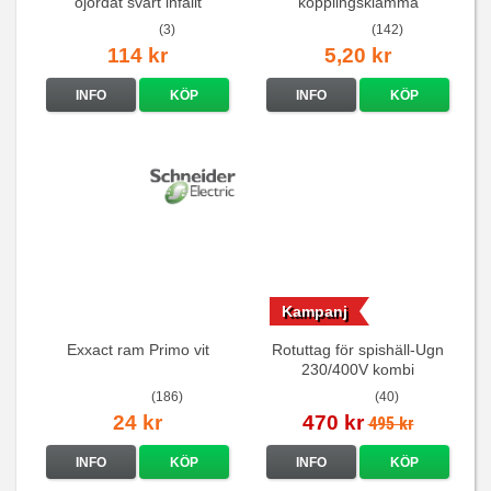
ojordat svart infällt
kopplingsklämma
16A/250V
(3)
(142)
114 kr
5,20 kr
INFO
KÖP
INFO
KÖP
Kampanj
Exxact ram Primo vit
Rotuttag för spishäll-Ugn
230/400V kombi
(186)
(40)
24 kr
470 kr
495 kr
INFO
KÖP
INFO
KÖP