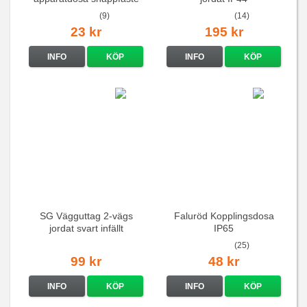
(9)
(14)
23 kr
195 kr
INFO
KÖP
INFO
KÖP
SG Vägguttag 2-vägs
Faluröd Kopplingsdosa
jordat svart infällt
IP65
16A/250V
(25)
99 kr
48 kr
INFO
KÖP
INFO
KÖP