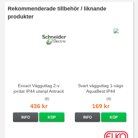
Rekommenderade tillbehör / liknande
produkter
Exxact Vägguttag 2-v
Svart vägguttag 1-vägs
jordat IP44 utanpl Antracit
AquaBest IP44
(6)
(4)
436 kr
169 kr
INFO
KÖP
INFO
KÖP