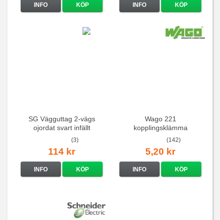
INFO
KÖP
INFO
KÖP
SG Vägguttag 2-vägs
Wago 221
ojordat svart infällt
kopplingsklämma
16A/250V
(3)
(142)
114 kr
5,20 kr
INFO
KÖP
INFO
KÖP