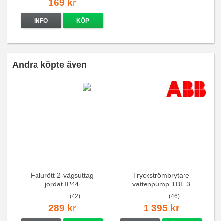
169 kr
INFO
KÖP
Andra köpte även
Falurött 2-vägsuttag
Tryckströmbrytare
jordat IP44
vattenpump TBE 3
(42)
(46)
289 kr
1 395 kr