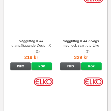
Vägguttag IP44
Vägguttag IP44 2-vägs
utanpåliggande Design X
med lock svart utp Elko
Svart 2-vägs
(2)
(2)
219 kr
329 kr
INFO
KÖP
INFO
KÖP