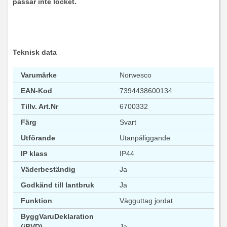
passar inte locket.
Teknisk data
Varumärke
Norwesco
EAN-Kod
7394438600134
Tillv. Art.Nr
6700332
Färg
Svart
Utförande
Utanpåliggande
IP klass
IP44
Väderbeständig
Ja
Godkänd till lantbruk
Ja
Funktion
Vägguttag jordat
ByggVaruDeklaration
(iBVD)
Ja