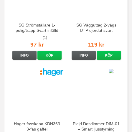
SG Strömställare 1-
SG Vägguttag 2-vägs
polig/trapp Svart infälld
UTP ojordat svart
(1)
97 kr
119 kr
INFO
KÖP
INFO
KÖP
Hager fasskena KDN363
Plejd Dosdimmer DIM-01
3-fas gaffel
– Smart ljusstyrning