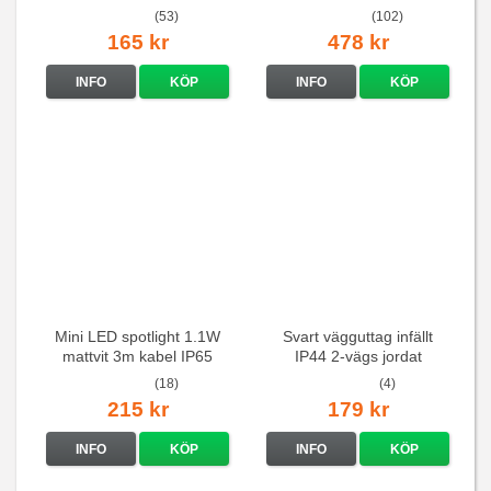
(53)
(102)
165 kr
478 kr
INFO
KÖP
INFO
KÖP
Mini LED spotlight 1.1W
Svart vägguttag infällt
mattvit 3m kabel IP65
IP44 2-vägs jordat
(18)
(4)
215 kr
179 kr
INFO
KÖP
INFO
KÖP