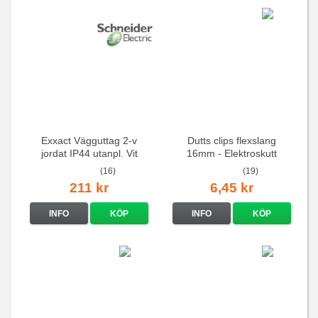
Exxact Vägguttag 2-v
Dutts clips flexslang
jordat IP44 utanpl. Vit
16mm - Elektroskutt
(16)
(19)
211 kr
6,45 kr
INFO
KÖP
INFO
KÖP