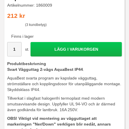
Artikelnummer:
1860009
212 kr
(3 kundbetyg)
Finns i lager
st.
LÄGG I VARUKORGEN
Produktbeskrivning
Svart Vägguttag 2-vägs AquaBest IP44
.
AquaBest svarta program av kapslade vägguttag,
strömställare och kopplingsdosor för utanpåliggande montage.
Skyddsklass IP44.
Tillverkat i slagfast halogenfri termoplast med modern
smutsavvisande design. Uppfyller UL 94-VO och är därmed
även godkända för lantbruk. 16A 250V.
OBS! Viktigt vid montering av vägguttaget att
markeringen "Ner/Down" verkligen blir nedåt, annars