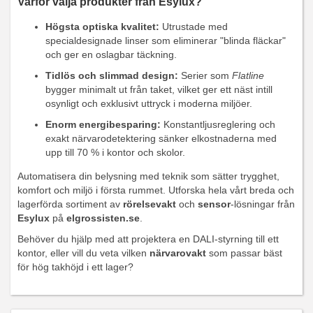
Varför välja produkter från Esylux?
Högsta optiska kvalitet:
Utrustade med
specialdesignade linser som eliminerar "blinda fläckar"
och ger en oslagbar täckning.
Tidlös och slimmad design:
Serier som
Flatline
bygger minimalt ut från taket, vilket ger ett näst intill
osynligt och exklusivt uttryck i moderna miljöer.
Enorm energibesparing:
Konstantljusreglering och
exakt närvarodetektering sänker elkostnaderna med
upp till 70 % i kontor och skolor.
Automatisera din belysning med teknik som sätter trygghet,
komfort och miljö i första rummet. Utforska hela vårt breda och
lagerförda sortiment av
rörelsevakt
och
sensor
-lösningar från
Esylux
på
elgrossisten.se
.
Behöver du hjälp med att projektera en DALI-styrning till ett
kontor, eller vill du veta vilken
närvarovakt
som passar bäst
för hög takhöjd i ett lager?