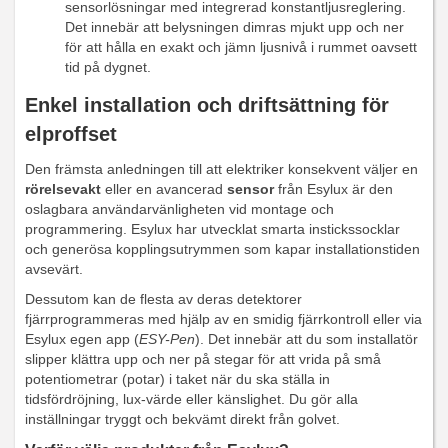
sensorlösningar med integrerad konstantljusreglering.
Det innebär att belysningen dimras mjukt upp och ner
för att hålla en exakt och jämn ljusnivå i rummet oavsett
tid på dygnet.
Enkel installation och driftsättning för
elproffset
Den främsta anledningen till att elektriker konsekvent väljer en
rörelsevakt
eller en avancerad
sensor
från Esylux är den
oslagbara användarvänligheten vid montage och
programmering. Esylux har utvecklat smarta instickssocklar
och generösa kopplingsutrymmen som kapar installationstiden
avsevärt.
Dessutom kan de flesta av deras detektorer
fjärrprogrammeras med hjälp av en smidig fjärrkontroll eller via
Esylux egen app (
ESY-Pen
). Det innebär att du som installatör
slipper klättra upp och ner på stegar för att vrida på små
potentiometrar (potar) i taket när du ska ställa in
tidsfördröjning, lux-värde eller känslighet. Du gör alla
inställningar tryggt och bekvämt direkt från golvet.