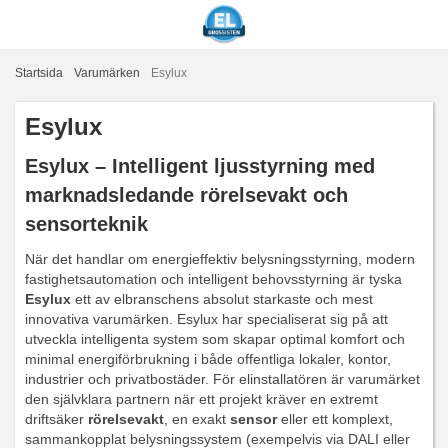
Startsida
Varumärken
Esylux
Esylux
Esylux – Intelligent ljusstyrning med
marknadsledande rörelsevakt och
sensorteknik
När det handlar om energieffektiv belysningsstyrning, modern
fastighetsautomation och intelligent behovsstyrning är tyska
Esylux
ett av elbranschens absolut starkaste och mest
innovativa varumärken. Esylux har specialiserat sig på att
utveckla intelligenta system som skapar optimal komfort och
minimal energiförbrukning i både offentliga lokaler, kontor,
industrier och privatbostäder. För elinstallatören är varumärket
den självklara partnern när ett projekt kräver en extremt
driftsäker
rörelsevakt
, en exakt
sensor
eller ett komplext,
sammankopplat belysningssystem (exempelvis via DALI eller