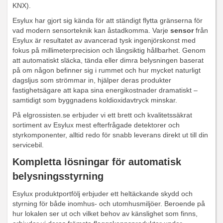
KNX).
Esylux har gjort sig kända för att ständigt flytta gränserna för
vad modern sensorteknik kan åstadkomma. Varje
sensor
från
Esylux är resultatet av avancerad tysk ingenjörskonst med
fokus på millimeterprecision och långsiktig hållbarhet. Genom
att automatiskt släcka, tända eller dimra belysningen baserat
på om någon befinner sig i rummet och hur mycket naturligt
dagsljus som strömmar in, hjälper deras produkter
fastighetsägare att kapa sina energikostnader dramatiskt –
samtidigt som byggnadens koldioxidavtryck minskar.
På elgrossisten.se erbjuder vi ett brett och kvalitetssäkrat
sortiment av Esylux mest efterfrågade detektorer och
styrkomponenter, alltid redo för snabb leverans direkt ut till din
servicebil.
Kompletta lösningar för automatisk
belysningsstyrning
Esylux produktportfölj erbjuder ett heltäckande skydd och
styrning för både inomhus- och utomhusmiljöer. Beroende på
hur lokalen ser ut och vilket behov av känslighet som finns,