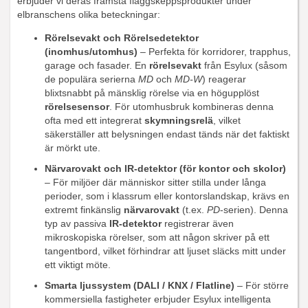
erbjuder vi deras främsta flaggskeppsprodukter under
elbranschens olika beteckningar:
Rörelsevakt och Rörelsedetektor
(inomhus/utomhus)
– Perfekta för korridorer, trapphus,
garage och fasader. En
rörelsevakt
från Esylux (såsom
de populära serierna
MD
och
MD-W
) reagerar
blixtsnabbt på mänsklig rörelse via en högupplöst
rörelsesensor
. För utomhusbruk kombineras denna
ofta med ett integrerat
skymningsrelä
, vilket
säkerställer att belysningen endast tänds när det faktiskt
är mörkt ute.
Närvarovakt och IR-detektor (för kontor och skolor)
– För miljöer där människor sitter stilla under långa
perioder, som i klassrum eller kontorslandskap, krävs en
extremt finkänslig
närvarovakt
(t.ex.
PD
-serien). Denna
typ av passiva
IR-detektor
registrerar även
mikroskopiska rörelser, som att någon skriver på ett
tangentbord, vilket förhindrar att ljuset släcks mitt under
ett viktigt möte.
Smarta ljussystem (DALI / KNX / Flatline)
– För större
kommersiella fastigheter erbjuder Esylux intelligenta