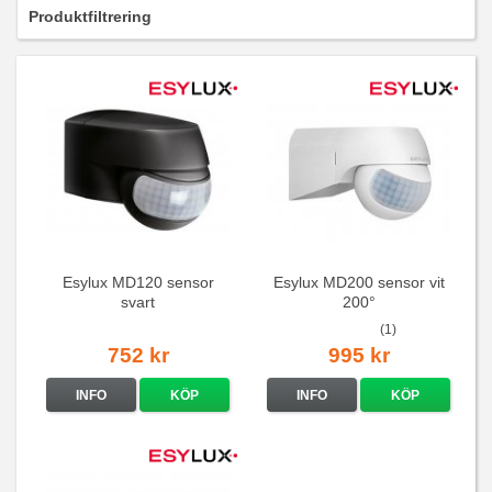
Produktfiltrering
Esylux MD120 sensor
Esylux MD200 sensor vit
svart
200°
(1)
752 kr
995 kr
INFO
KÖP
INFO
KÖP