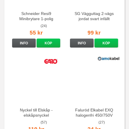
Schneider Resi9
SG Vägguttag 2-vägs
Minibrytare 1-polig
jordat svart infällt
16A/250V
(24)
55 kr
99 kr
INFO
KÖP
INFO
KÖP
Nyckel till Elskåp -
Faluröd Elkabel EXQ
elskåpsnyckel
halogenfri 450/750V
(57)
(27)