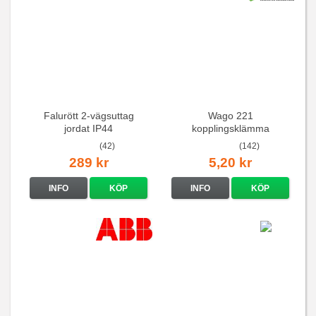
Falurött 2-vägsuttag
Wago 221
jordat IP44
kopplingsklämma
(42)
(142)
289 kr
5,20 kr
INFO
KÖP
INFO
KÖP