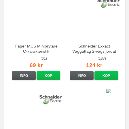
Hager MCS Minibrytare
Schneider Exxact
C-karakteristik
Vägguttag 2-vägs jordat
QuickConnect
Vit standarduttag
(61)
(137)
69 kr
124 kr
INFO
KÖP
INFO
KÖP