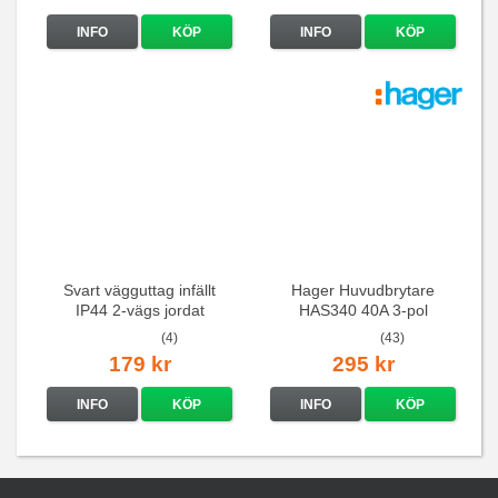
INFO
KÖP
INFO
KÖP
Svart vägguttag infällt
Hager Huvudbrytare
IP44 2-vägs jordat
HAS340 40A 3-pol
(4)
(43)
179 kr
295 kr
INFO
KÖP
INFO
KÖP