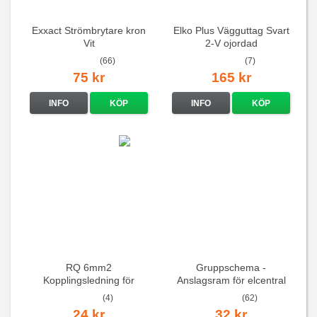
Exxact Strömbrytare kron
Elko Plus Vägguttag Svart
Vit
2-V ojordad
(66)
(7)
75 kr
165 kr
INFO
KÖP
INFO
KÖP
RQ 6mm2
Gruppschema -
Kopplingsledning för
Anslagsram för elcentral
elcentraler mm
(4)
(62)
24 kr
32 kr