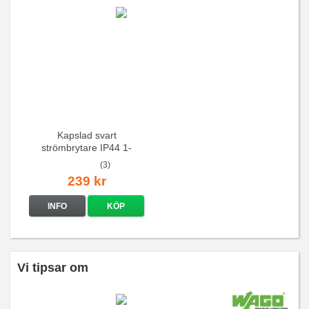
Kapslad svart
strömbrytare IP44 1-
pol/trapp
(3)
239 kr
INFO
KÖP
Vi tipsar om