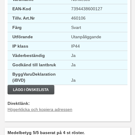
EAN-Kod
7394438600127
Tillv. Art.Nr
460106
Färg
Svart
Utförande
Utanpåliggande
IP klass
IP44
Väderbeständig
Ja
Godkänd till lantbruk
Ja
ByggVaruDeklaration
(iBVD)
Ja
LÄGG I ÖNSKELISTA
Direktlänk:
Högerklicka och kopiera adressen
Medelbetyg
5
/5 baserat på
4
st röster.