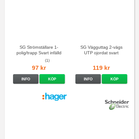
SG Strömställare 1-
SG Vägguttag 2-vägs
polig/trapp Svart infälld
UTP ojordat svart
(1)
97 kr
119 kr
INFO
KÖP
INFO
KÖP