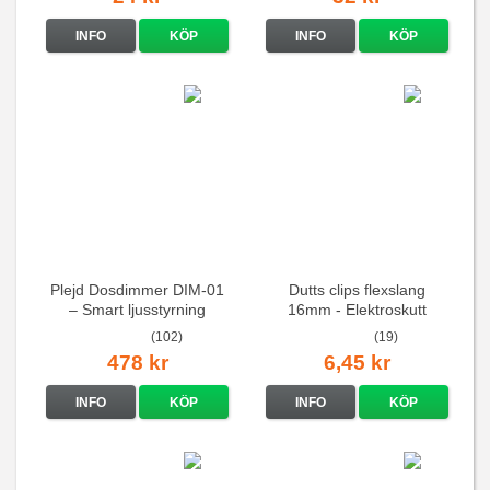
INFO
KÖP
INFO
KÖP
Plejd Dosdimmer DIM-01
Dutts clips flexslang
– Smart ljusstyrning
16mm - Elektroskutt
(102)
(19)
478 kr
6,45 kr
INFO
KÖP
INFO
KÖP