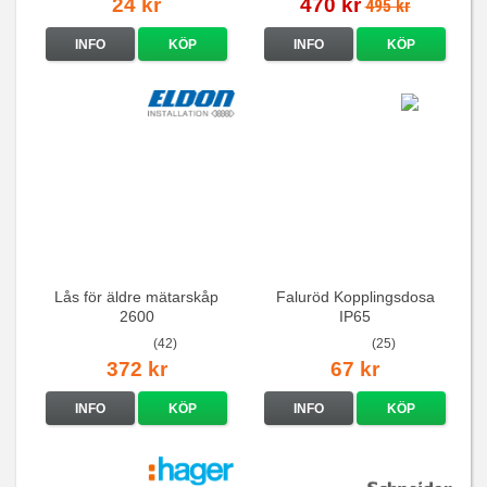
24 kr
470 kr
495 kr
INFO
KÖP
INFO
KÖP
Lås för äldre mätarskåp
Faluröd Kopplingsdosa
2600
IP65
(42)
(25)
372 kr
67 kr
INFO
KÖP
INFO
KÖP