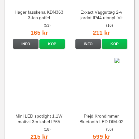
Hager fasskena KDN363
Exxact Vägguttag 2-v
3-fas gaffel
jordat IP44 utanpl. Vit
(53)
(16)
165 kr
211 kr
INFO
KÖP
INFO
KÖP
Mini LED spotlight 1.1W
Plejd Krondimmer
mattvit 3m kabel IP65
Bluetooth LED DIM-02
(18)
(56)
215 kr
599 kr