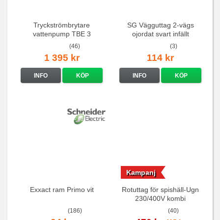
Tryckströmbrytare
SG Vägguttag 2-vägs
vattenpump TBE 3
ojordat svart infällt
16A/250V
(46)
(3)
1 395 kr
114 kr
INFO
KÖP
INFO
KÖP
Kampanj
Exxact ram Primo vit
Rotuttag för spishäll-Ugn
230/400V kombi
(186)
(40)