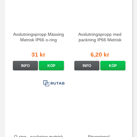
Avslutningspropp Mässing
Avslutningspropp med
Metrisk IP66 o-ring
packning IP66 Metrisk
svart o-ring
31 kr
6,20 kr
INFO
KÖP
INFO
KÖP
O-ring - packning metrisk
Strypnippel -