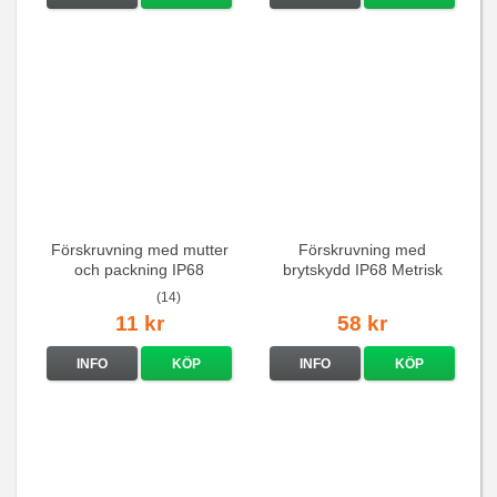
Förskruvning med mutter
Förskruvning med
och packning IP68
brytskydd IP68 Metrisk
(14)
11 kr
58 kr
INFO
KÖP
INFO
KÖP