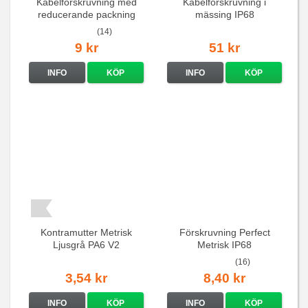
Kabelförskruvning med
Kabelförskruvning i
reducerande packning
mässing IP68
IP68
(14)
9 kr
51 kr
INFO
KÖP
INFO
KÖP
Kontramutter Metrisk
Förskruvning Perfect
Ljusgrå PA6 V2
Metrisk IP68
(16)
3,54 kr
8,40 kr
INFO
KÖP
INFO
KÖP