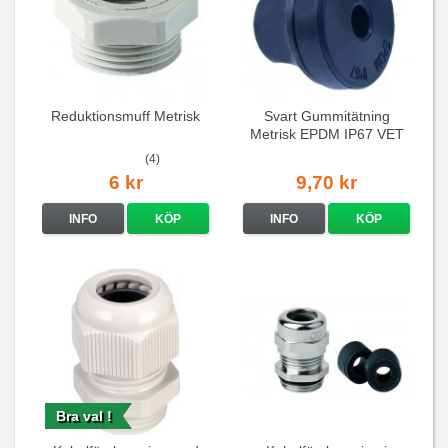
Reduktionsmuff Metrisk
Svart Gummitätning
Metrisk EPDM IP67 VET
(4)
6 kr
9,70 kr
INFO
KÖP
INFO
KÖP
Bra val !