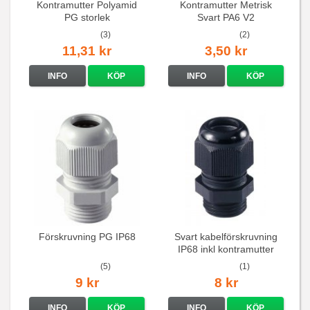
Kontramutter Polyamid
Kontramutter Metrisk
PG storlek
Svart PA6 V2
(3)
(2)
11,31 kr
3,50 kr
INFO
KÖP
INFO
KÖP
Förskruvning PG IP68
Svart kabelförskruvning
IP68 inkl kontramutter
(5)
(1)
9 kr
8 kr
INFO
KÖP
INFO
KÖP