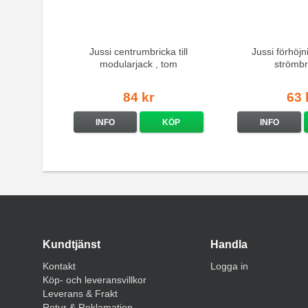
Jussi centrumbricka till
Jussi förhöjn
modularjack , tom
strömbr
84 kr
63 
INFO
KÖP
INFO
Kundtjänst
Handla
Kontakt
Logga in
Köp- och leveransvillkor
Leverans & Frakt
Retur & Reklamation