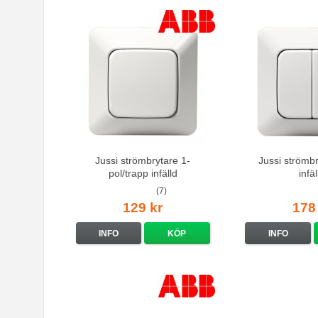
Jussi strömbrytare 1-
Jussi strömb
pol/trapp infälld
infäl
(7)
129 kr
178
INFO
KÖP
INFO