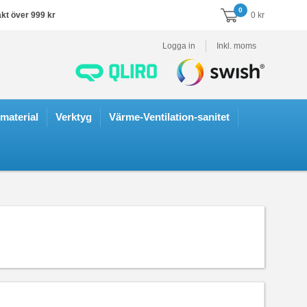
0
akt över 999 kr
0 kr
Logga in
Inkl. moms
smaterial
Verktyg
Värme-Ventilation-sanitet