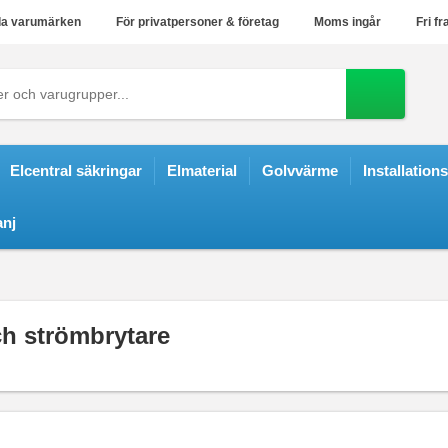
a varumärken
För privatpersoner & företag
Moms ingår
Fri fr
Elcentral säkringar
Elmaterial
Golvvärme
Installation
nj
ch strömbrytare