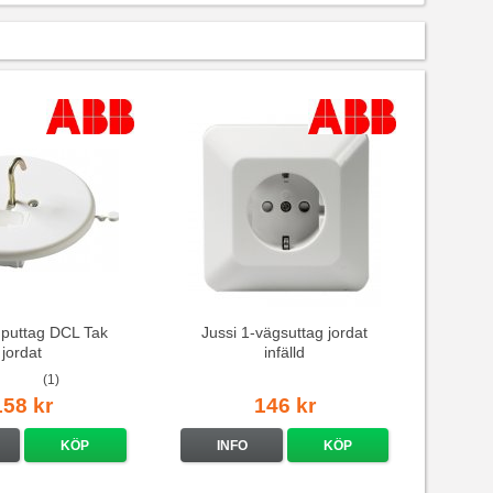
puttag DCL Tak
Jussi 1-vägsuttag jordat
jordat
infälld
(1)
158 kr
146 kr
KÖP
INFO
KÖP