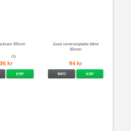
täckram 85mm
Jussi centrumplatta blind
85mm
(3)
36 kr
94 kr
KÖP
INFO
KÖP