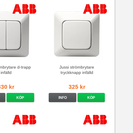
ömbrytare d-trapp
Jussi strömbrytare
infälld
tryckknapp infälld
330 kr
325 kr
KÖP
INFO
KÖP