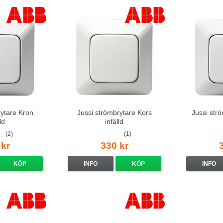
rytare Kron
Jussi strömbrytare Kors
Jussi str
ld
infälld
(2)
(1)
 kr
330 kr
KÖP
INFO
KÖP
INFO