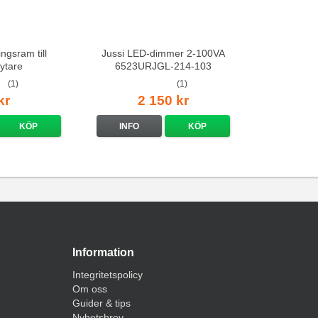
ingsram till
Jussi LED-dimmer 2-100VA
ytare
6523URJGL-214-103
(1)
(1)
kr
2 150 kr
KÖP
INFO
KÖP
Information
Integritetspolicy
Om oss
Guider & tips
Nyhetsbrev