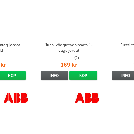
ttag jordat
Jussi vägguttagsinsats 1-
Jussi 
ld
vägs jordat
(2)
 kr
169 kr
KÖP
INFO
KÖP
INFO