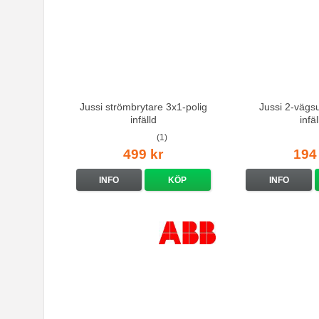
Jussi strömbrytare 3x1-polig
Jussi 2-vägsu
infälld
infäl
(1)
499 kr
194
INFO
KÖP
INFO