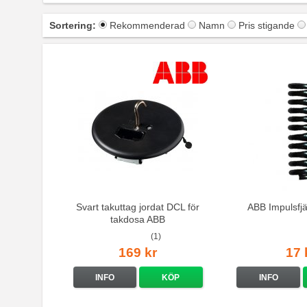
Sortering:
Rekommenderad
Namn
Pris stigande
Svart takuttag jordat DCL för
ABB Impulsfj
takdosa ABB
(1)
169 kr
17 
INFO
KÖP
INFO