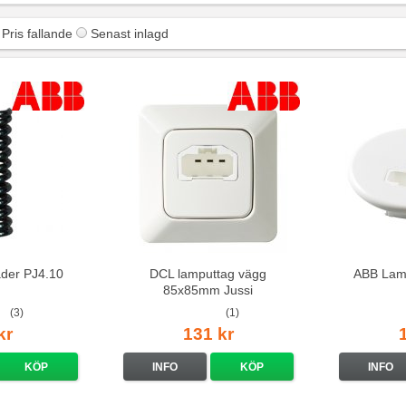
Pris fallande
Senast inlagd
äder PJ4.10
DCL lamputtag vägg
ABB Lam
85x85mm Jussi
(3)
(1)
kr
131 kr
KÖP
INFO
KÖP
INFO