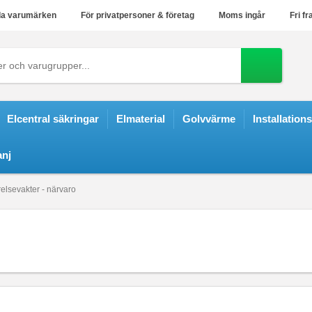
a varumärken
För privatpersoner & företag
Moms ingår
Fri fr
Elcentral säkringar
Elmaterial
Golvvärme
Installation
nj
relsevakter - närvaro