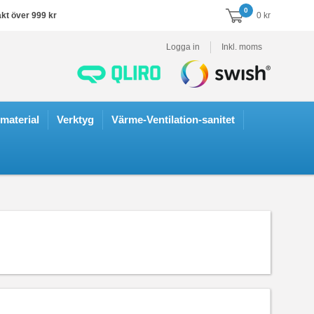
0
akt över 999 kr
0 kr
Logga in
Inkl. moms
smaterial
Verktyg
Värme-Ventilation-sanitet