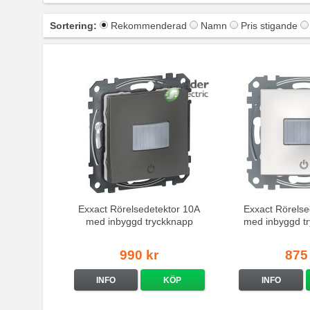
Sortering:
Rekommenderad
Namn
Pris stigande
Exxact Rörelsedetektor 10A
Exxact Rörelse
med inbyggd tryckknapp
med inbyggd tr
Antracit
990 kr
875
INFO
KÖP
INFO