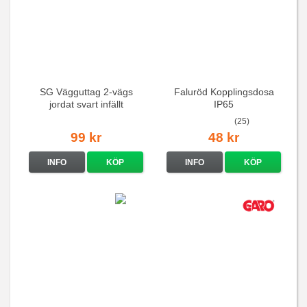
SG Vägguttag 2-vägs
Faluröd Kopplingsdosa
jordat svart infällt
IP65
16A/250V
(25)
99 kr
48 kr
INFO
KÖP
INFO
KÖP