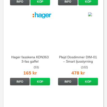
INFO
KÖP
INFO
KÖP
Hager fasskena KDN363
Plejd Dosdimmer DIM-01
3-fas gaffel
– Smart ljusstyrning
(53)
(102)
165 kr
478 kr
INFO
KÖP
INFO
KÖP