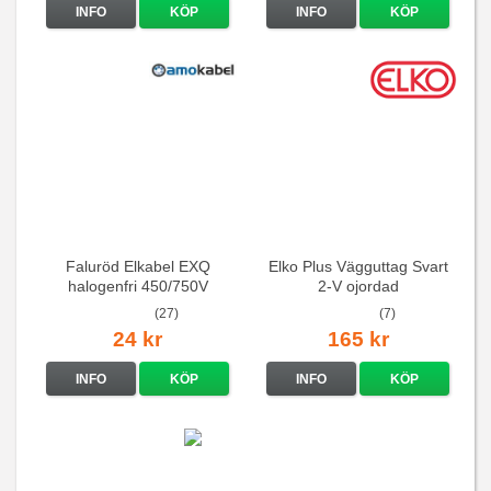
INFO
KÖP
INFO
KÖP
Faluröd Elkabel EXQ
Elko Plus Vägguttag Svart
halogenfri 450/750V
2-V ojordad
(27)
(7)
24 kr
165 kr
INFO
KÖP
INFO
KÖP