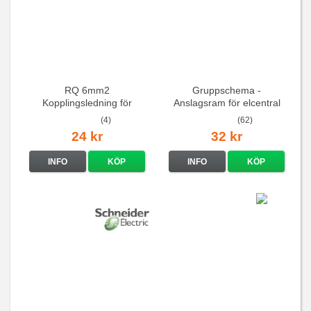
RQ 6mm2
Gruppschema -
Kopplingsledning för
Anslagsram för elcentral
elcentraler mm
(4)
(62)
24 kr
32 kr
INFO
KÖP
INFO
KÖP