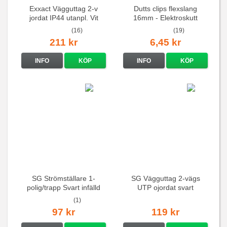
Exxact Vägguttag 2-v
Dutts clips flexslang
jordat IP44 utanpl. Vit
16mm - Elektroskutt
(16)
(19)
211 kr
6,45 kr
INFO
KÖP
INFO
KÖP
SG Strömställare 1-
SG Vägguttag 2-vägs
polig/trapp Svart infälld
UTP ojordat svart
(1)
97 kr
119 kr