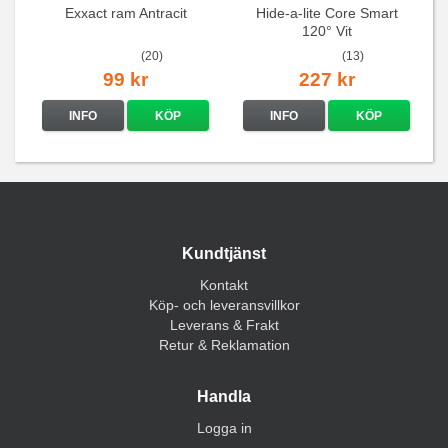
Exxact ram Antracit
Hide-a-lite Core Smart
120° Vit
(20)
(13)
99 kr
227 kr
INFO
KÖP
INFO
KÖP
Kundtjänst
Kontakt
Köp- och leveransvillkor
Leverans & Frakt
Retur & Reklamation
Handla
Logga in