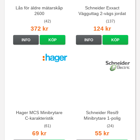
Lås för äldre mätarskåp
Schneider Exxact
2600
Vägguttag 2-vägs jordat
Vit standarduttag
(42)
(137)
372 kr
124 kr
INFO
KÖP
INFO
KÖP
Hager MCS Minibrytare
Schneider Resi9
C-karakteristik
Minibrytare 1-polig
QuickConnect
(61)
(24)
69 kr
55 kr