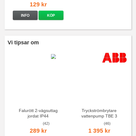
129 kr
INFO
KÖP
Vi tipsar om
Falurött 2-vägsuttag
Tryckströmbrytare
jordat IP44
vattenpump TBE 3
(42)
(46)
289 kr
1 395 kr