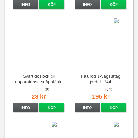
INFO
KÖP
INFO
KÖP
Svart doslock till
Faluröd 1-vägsuttag
apparatdosa snäppfäste
jordat IP44
(9)
(14)
23 kr
195 kr
INFO
KÖP
INFO
KÖP