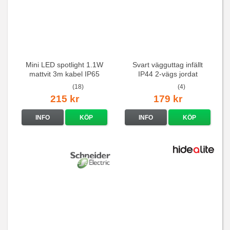
Mini LED spotlight 1.1W
Svart vägguttag infällt
mattvit 3m kabel IP65
IP44 2-vägs jordat
(18)
(4)
215 kr
179 kr
INFO
KÖP
INFO
KÖP