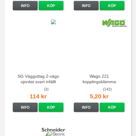
INFO
KÖP
INFO
KÖP
SG Vägguttag 2-vägs
Wago 221
ojordat svart infällt
kopplingsklämma
16A/250V
(3)
(142)
114 kr
5,20 kr
INFO
KÖP
INFO
KÖP