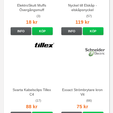
ElektroSkutt Muffs
Nyckel till Elskåp -
Övergångsmuff
elskåpsnyckel
(3)
(57)
18 kr
119 kr
INFO
KÖP
INFO
KÖP
Svarta Kabelsclips Tillex
Exxact Strömbrytare kron
C4
Vit
(17)
(66)
88 kr
75 kr