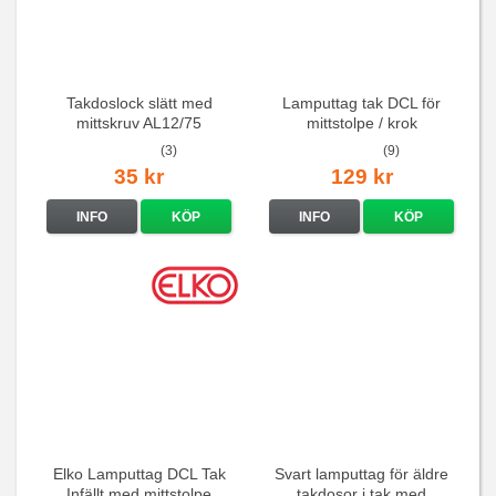
Takdoslock slätt med
Lamputtag tak DCL för
mittskruv AL12/75
mittstolpe / krok
(3)
(9)
35 kr
129 kr
INFO
KÖP
INFO
KÖP
Elko Lamputtag DCL Tak
Svart lamputtag för äldre
Infällt med mittstolpe
takdosor i tak med