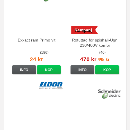
Kampanj
Exxact ram Primo vit
Rotuttag för spishäll-Ugn
230/400V kombi
(186)
(40)
24 kr
470 kr
495 kr
INFO
KÖP
INFO
KÖP