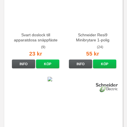
Svart doslock till
Schneider Resi9
apparatdosa snäppfäste
Minibrytare 1-polig
(9)
(24)
23 kr
55 kr
INFO
KÖP
INFO
KÖP