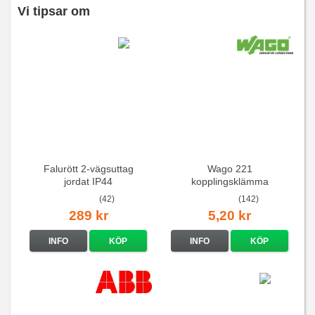
Vi tipsar om
Falurött 2-vägsuttag
Wago 221
jordat IP44
kopplingsklämma
(42)
(142)
289 kr
5,20 kr
INFO
KÖP
INFO
KÖP