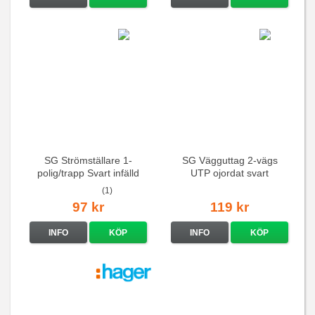
SG Strömställare 1-
SG Vägguttag 2-vägs
polig/trapp Svart infälld
UTP ojordat svart
(1)
97 kr
119 kr
INFO
KÖP
INFO
KÖP