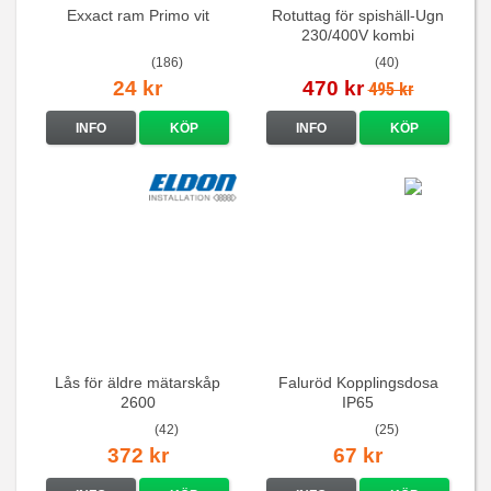
Exxact ram Primo vit
Rotuttag för spishäll-Ugn
230/400V kombi
(186)
(40)
24 kr
470 kr
495 kr
INFO
KÖP
INFO
KÖP
Lås för äldre mätarskåp
Faluröd Kopplingsdosa
2600
IP65
(42)
(25)
372 kr
67 kr