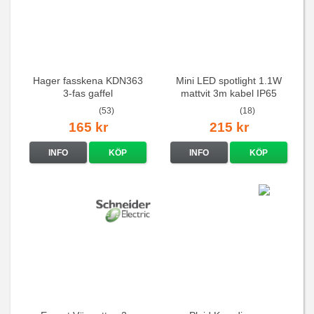
Hager fasskena KDN363
Mini LED spotlight 1.1W
3-fas gaffel
mattvit 3m kabel IP65
(53)
(18)
165 kr
215 kr
INFO
KÖP
INFO
KÖP