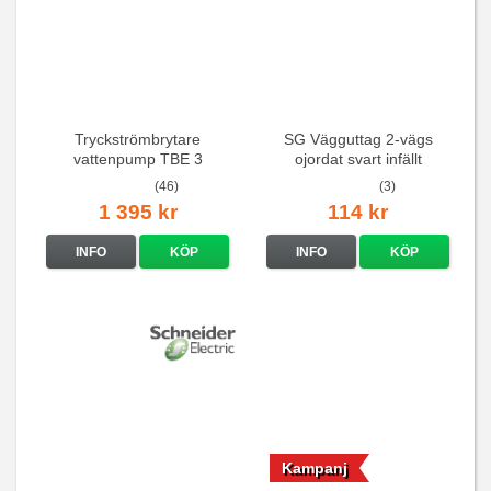
Tryckströmbrytare
SG Vägguttag 2-vägs
vattenpump TBE 3
ojordat svart infällt
16A/250V
(46)
(3)
1 395 kr
114 kr
INFO
KÖP
INFO
KÖP
Kampanj