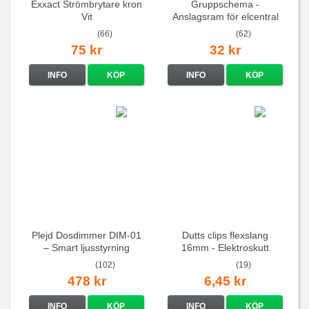
Exxact Strömbrytare kron
Gruppschema -
Vit
Anslagsram för elcentral
(66)
(62)
75 kr
32 kr
INFO
KÖP
INFO
KÖP
Plejd Dosdimmer DIM-01
Dutts clips flexslang
– Smart ljusstyrning
16mm - Elektroskutt
(102)
(19)
478 kr
6,45 kr
INFO
KÖP
INFO
KÖP