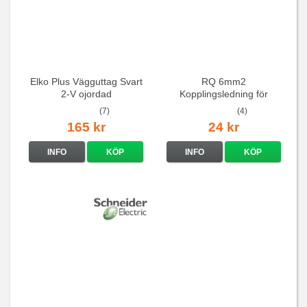
Elko Plus Vägguttag Svart
RQ 6mm2
2-V ojordad
Kopplingsledning för
elcentraler mm
(7)
(4)
165 kr
24 kr
INFO
KÖP
INFO
KÖP