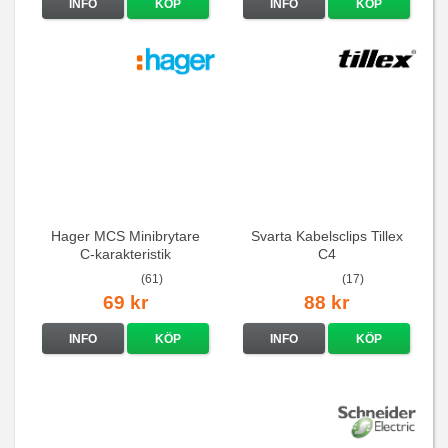
INFO
KÖP
INFO
KÖP
Hager MCS Minibrytare
Svarta Kabelsclips Tillex
C-karakteristik
C4
QuickConnect
(61)
(17)
69 kr
88 kr
INFO
KÖP
INFO
KÖP