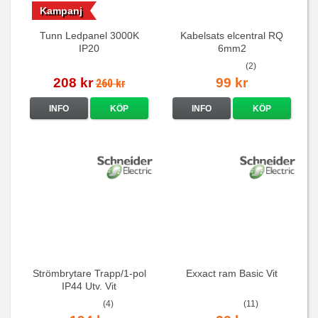
Kampanj
Tunn Ledpanel 3000K
Kabelsats elcentral RQ
IP20
6mm2
(2)
208 kr
99 kr
260 kr
INFO
KÖP
INFO
KÖP
Strömbrytare Trapp/1-pol
Exxact ram Basic Vit
IP44 Utv. Vit
(4)
(11)