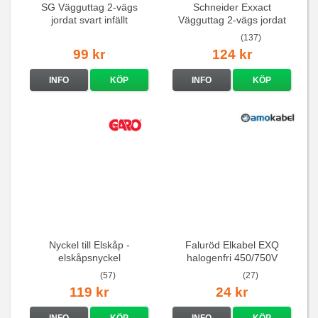
SG Vägguttag 2-vägs
Schneider Exxact
jordat svart infällt
Vägguttag 2-vägs jordat
16A/250V
Vit standarduttag
(137)
99 kr
124 kr
INFO
KÖP
INFO
KÖP
Nyckel till Elskåp -
Faluröd Elkabel EXQ
elskåpsnyckel
halogenfri 450/750V
(57)
(27)
119 kr
24 kr
INFO
KÖP
INFO
KÖP