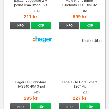
Exxact Vägguttag 2-v
Plejd Krondimmer
jordat IP44 utanpl. Vit
Bluetooth LED DIM-02
(16)
(56)
211 kr
599 kr
INFO
KÖP
INFO
KÖP
Hager Huvudbrytare
Hide-a-lite Core Smart
HAS340 40A 3-pol
120° Vit
(43)
(13)
295 kr
227 kr
INFO
KÖP
INFO
KÖP