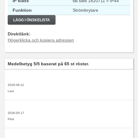
IP klass
tät.sats 1820711 = IP44
Funktion
Strömbrytare
LÄGG I ÖNSKELISTA
Direktlänk:
Högerklicka och kopiera adressen
Medelbetyg
5
/5 baserat på
65
st röster.
2026-06-11
Lars
2026-05-17
Piotr