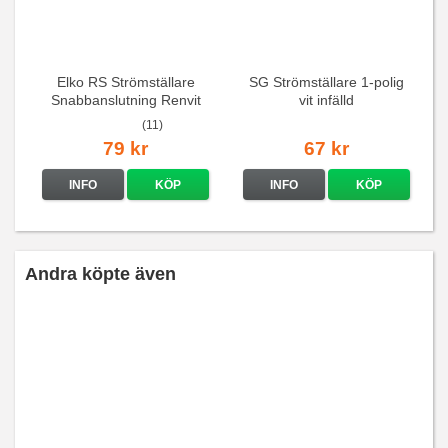
Elko RS Strömställare
SG Strömställare 1-polig
Snabbanslutning Renvit
vit infälld
(11)
79 kr
67 kr
INFO
KÖP
INFO
KÖP
Andra köpte även