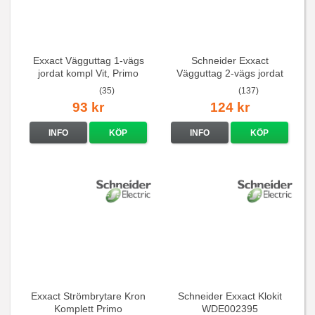
Exxact Vägguttag 1-vägs
Schneider Exxact
jordat kompl Vit, Primo
Vägguttag 2-vägs jordat
Vit standarduttag
(35)
(137)
93 kr
124 kr
INFO
KÖP
INFO
KÖP
Exxact Strömbrytare Kron
Schneider Exxact Klokit
Komplett Primo
WDE002395