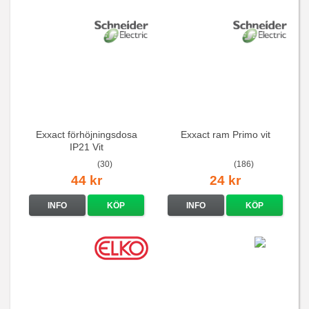
Exxact förhöjningsdosa
Exxact ram Primo vit
IP21 Vit
(30)
(186)
44 kr
24 kr
INFO
KÖP
INFO
KÖP