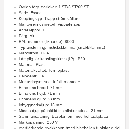
Övriga förp.storlekar: 1 ST/5 ST/60 ST
Serie: Exxact
Kopplingstyp: Trapp strömställare
Manövreringsmetod: Vippa/knapp
Antal vippor: 1
Färg: Vit
RAL-nummer (liknande): 9003
Typ anslutning: Insticksklämma (snabbklämma)
Märkström: 16 A
Lämplig för kapslingsklass (IP): IP20
Material: Plast
Materialkvalitet: Termoplast
Halogenfri: Ja
Monteringsmetod: Infällt montage
Enhetens bredd: 71 mm
Enhetens höjd: 71 mm
Enhetens djup: 33 mm
Inbyggnadsdjup: 15 mm
Minsta djup på infälld installationsdosa: 21 mm
Sammansättning: Baselement med hel täckplatta
Märkspänning: 250 V
Återfjädrande tryckknapp (med bibehållen funktion): Nej