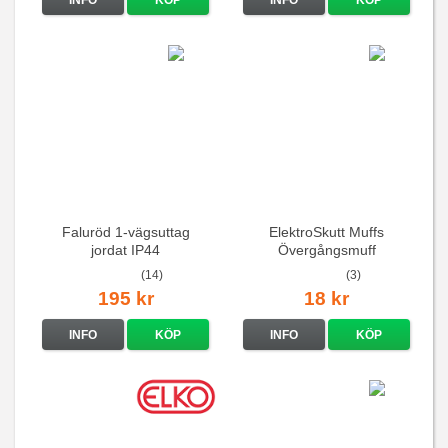
Faluröd 1-vägsuttag
ElektroSkutt Muffs
jordat IP44
Övergångsmuff
(14)
(3)
195 kr
18 kr
INFO
KÖP
INFO
KÖP