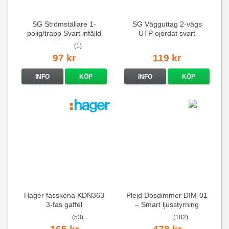
SG Strömställare 1-
SG Vägguttag 2-vägs
polig/trapp Svart infälld
UTP ojordat svart
(1)
97 kr
119 kr
INFO
KÖP
INFO
KÖP
Hager fasskena KDN363
Plejd Dosdimmer DIM-01
3-fas gaffel
– Smart ljusstyrning
(53)
(102)