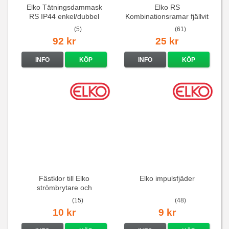
Elko Tätningsdammask
Elko RS
RS IP44 enkel/dubbel
Kombinationsramar fjällvit
(5)
(61)
92 kr
25 kr
INFO
KÖP
INFO
KÖP
Fästklor till Elko
Elko impulsfjäder
strömbrytare och
vägguttag
(15)
(48)
10 kr
9 kr