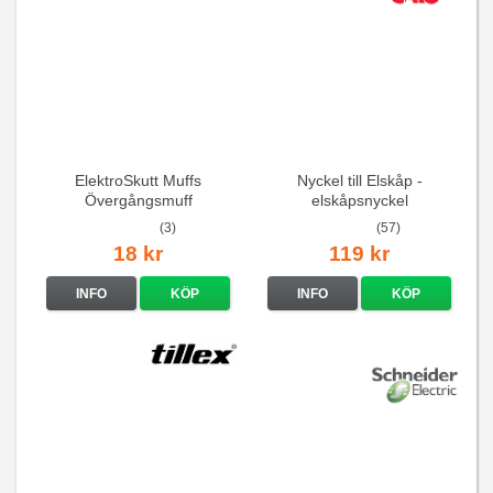
ElektroSkutt Muffs
Nyckel till Elskåp -
Övergångsmuff
elskåpsnyckel
(3)
(57)
18 kr
119 kr
INFO
KÖP
INFO
KÖP