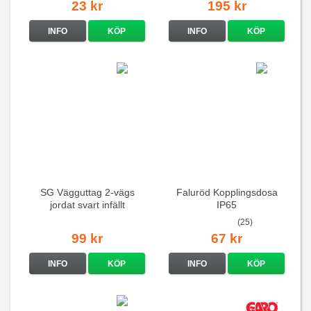
23 kr
195 kr
INFO
KÖP
INFO
KÖP
SG Vägguttag 2-vägs
Faluröd Kopplingsdosa
jordat svart infällt
IP65
16A/250V
(25)
99 kr
67 kr
INFO
KÖP
INFO
KÖP