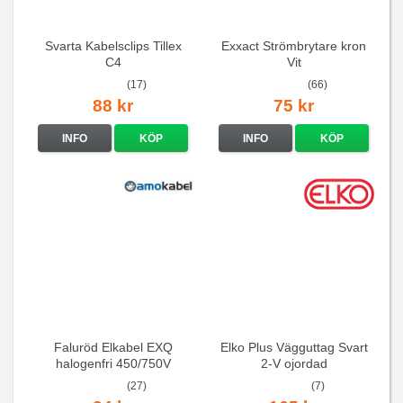
Svarta Kabelsclips Tillex
Exxact Strömbrytare kron
C4
Vit
(17)
(66)
88 kr
75 kr
INFO
KÖP
INFO
KÖP
Faluröd Elkabel EXQ
Elko Plus Vägguttag Svart
halogenfri 450/750V
2-V ojordad
(27)
(7)