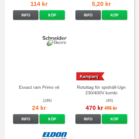
114 kr
5,20 kr
INFO
KÖP
INFO
KÖP
Kampanj
Exxact ram Primo vit
Rotuttag för spishäll-Ugn
230/400V kombi
(186)
(40)
24 kr
470 kr
495 kr
INFO
KÖP
INFO
KÖP