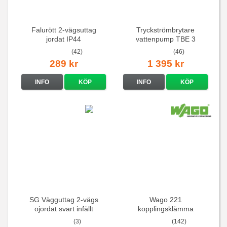
Falurött 2-vägsuttag
Tryckströmbrytare
jordat IP44
vattenpump TBE 3
(42)
(46)
289 kr
1 395 kr
INFO
KÖP
INFO
KÖP
SG Vägguttag 2-vägs
Wago 221
ojordat svart infällt
kopplingsklämma
16A/250V
(3)
(142)