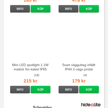
165 kr
478 kr
INFO
KÖP
INFO
KÖP
Mini LED spotlight 1.1W
Svart vägguttag infällt
mattvit 3m kabel IP65
IP44 2-vägs jordat
(18)
(4)
215 kr
179 kr
INFO
KÖP
INFO
KÖP