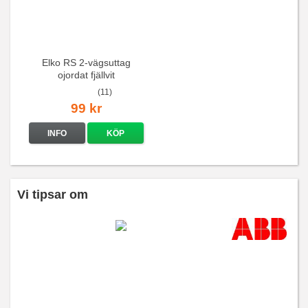
Elko RS 2-vägsuttag
ojordat fjällvit
(11)
99 kr
INFO
KÖP
Vi tipsar om