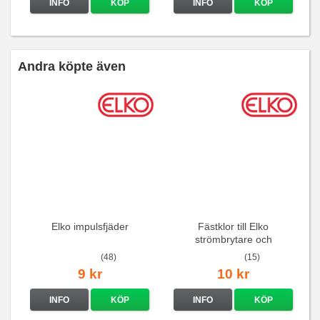
INFO
KÖP
INFO
KÖP
Andra köpte även
Elko impulsfjäder
Fästklor till Elko
strömbrytare och
vägguttag
(48)
(15)
9 kr
10 kr
INFO
KÖP
INFO
KÖP