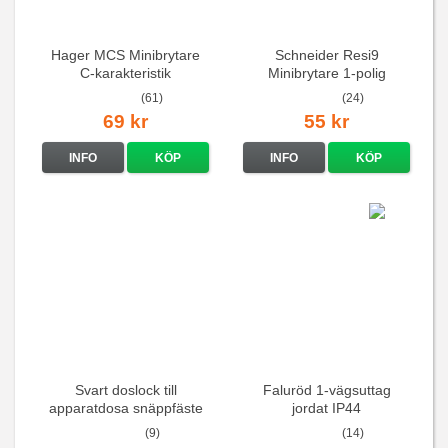
Hager MCS Minibrytare
Schneider Resi9
C-karakteristik
Minibrytare 1-polig
QuickConnect
(61)
(24)
69 kr
55 kr
INFO
KÖP
INFO
KÖP
Svart doslock till
Faluröd 1-vägsuttag
apparatdosa snäppfäste
jordat IP44
(9)
(14)