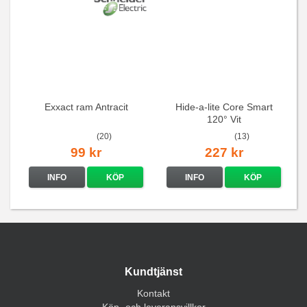
Exxact ram Antracit
Hide-a-lite Core Smart
120° Vit
(20)
(13)
99 kr
227 kr
INFO
KÖP
INFO
KÖP
Kundtjänst
Kontakt
Köp- och leveransvillkor