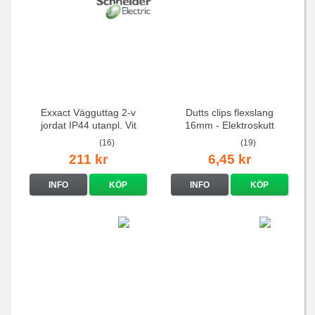
Exxact Vägguttag 2-v
Dutts clips flexslang
jordat IP44 utanpl. Vit
16mm - Elektroskutt
(16)
(19)
211 kr
6,45 kr
INFO
KÖP
INFO
KÖP