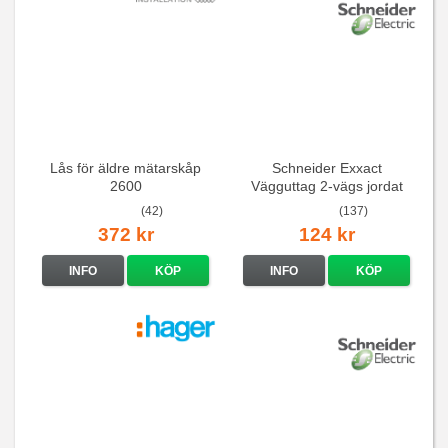
Lås för äldre mätarskåp
Schneider Exxact
2600
Vägguttag 2-vägs jordat
Vit standarduttag
(42)
(137)
372 kr
124 kr
INFO
KÖP
INFO
KÖP