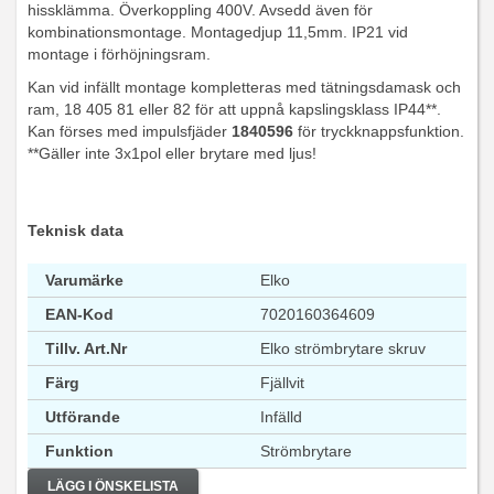
hissklämma. Överkoppling 400V. Avsedd även för
kombinationsmontage. Montagedjup 11,5mm. IP21 vid
montage i förhöjningsram.
Kan vid infällt montage kompletteras med tätningsdamask och
ram, 18 405 81 eller 82 för att uppnå kapslingsklass IP44**.
Kan förses med impulsfjäder
1840596
för tryckknappsfunktion.
**Gäller inte 3x1pol eller brytare med ljus!
Teknisk data
Varumärke
Elko
EAN-Kod
7020160364609
Tillv. Art.Nr
Elko strömbrytare skruv
Färg
Fjällvit
Utförande
Infälld
Funktion
Strömbrytare
LÄGG I ÖNSKELISTA