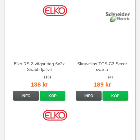
Elko RS 2-vägsuttag 6x2x
Skruvclips TCS-C3 Secor
Snabb fjällvit
svarta
(16)
(4)
138 kr
189 kr
INFO
KÖP
INFO
KÖP