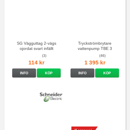
SG Vägguttag 2-vägs
Tryckströmbrytare
ojordat svart infällt
vattenpump TBE 3
16A/250V
(3)
(46)
114 kr
1 395 kr
INFO
KÖP
INFO
KÖP