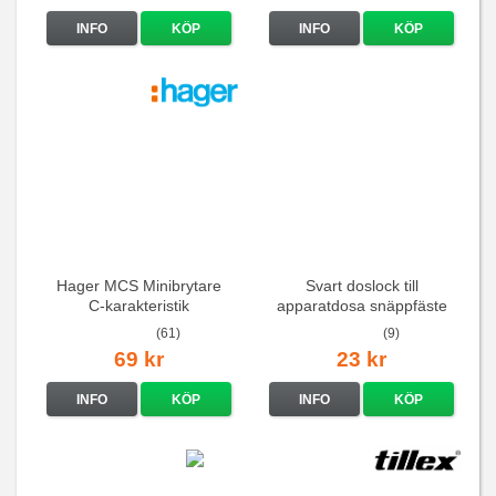
INFO
KÖP
INFO
KÖP
Hager MCS Minibrytare
Svart doslock till
C-karakteristik
apparatdosa snäppfäste
QuickConnect
(61)
(9)
69 kr
23 kr
INFO
KÖP
INFO
KÖP