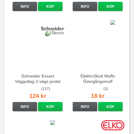
INFO
KÖP
INFO
KÖP
Schneider Exxact
ElektroSkutt Muffs
Vägguttag 2-vägs jordat
Övergångsmuff
Vit standarduttag
(137)
(3)
124 kr
18 kr
INFO
KÖP
INFO
KÖP