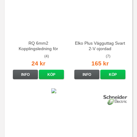
RQ 6mm2
Elko Plus Vägguttag Svart
Kopplingsledning för
2-V ojordad
elcentraler mm
(4)
(7)
24 kr
165 kr
INFO
KÖP
INFO
KÖP