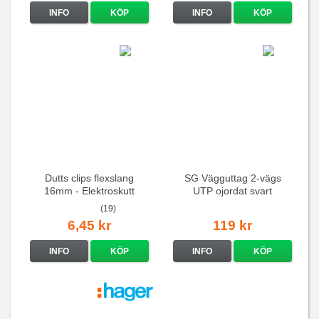
INFO
KÖP
INFO
KÖP
Dutts clips flexslang
SG Vägguttag 2-vägs
16mm - Elektroskutt
UTP ojordat svart
(19)
6,45 kr
119 kr
INFO
KÖP
INFO
KÖP