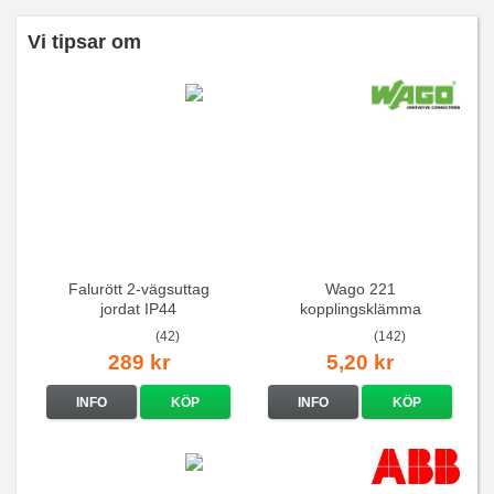
Vi tipsar om
Falurött 2-vägsuttag
Wago 221
jordat IP44
kopplingsklämma
(42)
(142)
289 kr
5,20 kr
INFO
KÖP
INFO
KÖP