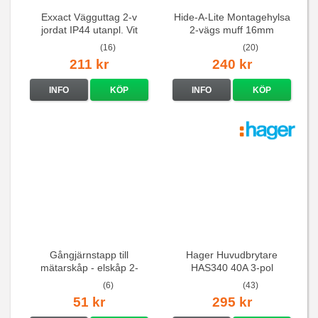
Exxact Vägguttag 2-v
Hide-A-Lite Montagehylsa
jordat IP44 utanpl. Vit
2-vägs muff 16mm
(16)
(20)
211 kr
240 kr
INFO
KÖP
INFO
KÖP
Gångjärnstapp till
Hager Huvudbrytare
mätarskåp - elskåp 2-
HAS340 40A 3-pol
pack
(6)
(43)
51 kr
295 kr