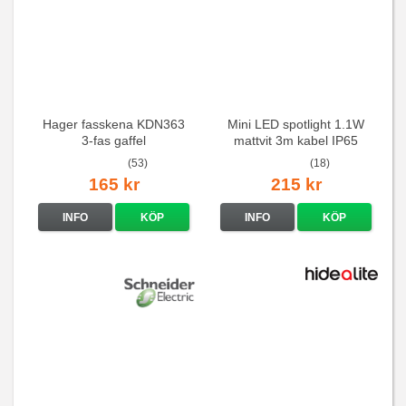
Hager fasskena KDN363
Mini LED spotlight 1.1W
3-fas gaffel
mattvit 3m kabel IP65
(53)
(18)
165 kr
215 kr
INFO
KÖP
INFO
KÖP