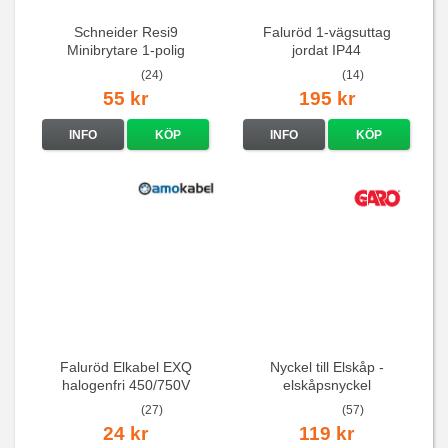
Schneider Resi9
Faluröd 1-vägsuttag
Minibrytare 1-polig
jordat IP44
(24)
(14)
55 kr
195 kr
INFO
KÖP
INFO
KÖP
Faluröd Elkabel EXQ
Nyckel till Elskåp -
halogenfri 450/750V
elskåpsnyckel
(27)
(57)
24 kr
119 kr