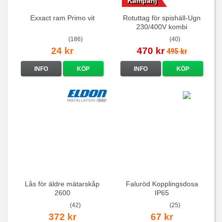
Kampanj
Exxact ram Primo vit
Rotuttag för spishäll-Ugn
230/400V kombi
(186)
(40)
24 kr
470 kr
495 kr
INFO
KÖP
INFO
KÖP
Lås för äldre mätarskåp
Faluröd Kopplingsdosa
2600
IP65
(42)
(25)
372 kr
67 kr