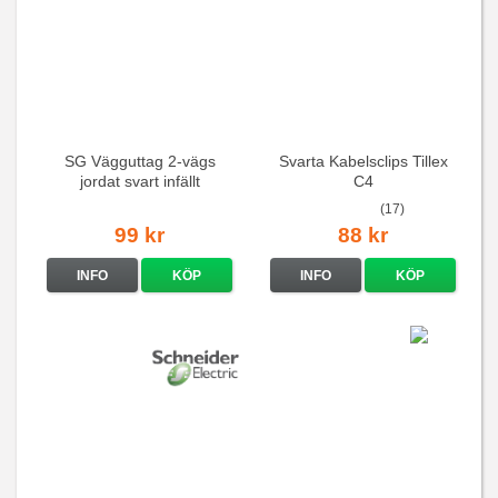
SG Vägguttag 2-vägs
Svarta Kabelsclips Tillex
jordat svart infällt
C4
16A/250V
(17)
99 kr
88 kr
INFO
KÖP
INFO
KÖP