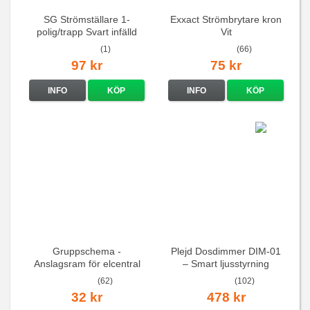
SG Strömställare 1-
Exxact Strömbrytare kron
polig/trapp Svart infälld
Vit
(1)
(66)
97 kr
75 kr
INFO
KÖP
INFO
KÖP
Gruppschema -
Plejd Dosdimmer DIM-01
Anslagsram för elcentral
– Smart ljusstyrning
(62)
(102)
32 kr
478 kr