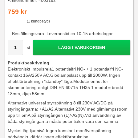
Artikelnummer:
4003192
759 kr
(1 kundbetyg)
Beställningsvara. Leveranstid ca 10-15 arbetsdagar.
st.
LÄGG I VARUKORGEN
Produktbeskrivning
Elektroniskt Impulsrelä1 potentialfri NO- + 1 potentialfri NC-
kontakt 16A/250V AC.Glödlampslast upp till 2000W. Ingen
effektförbrukning i "standby" läge.Modulär enhet för
skenmontering enligt DIN-EN 60715 TH35.1 modul = bredd
18mm, djup 58mm.
Alternativt universal styrspänning 8 till 230V AC/DC på
styringångarna: +A1/A2.Alternativt 230V med glimlampsström
upp till 5mA på styringången (L)/-A2(N).Vid användning av
båda styringångarna måste potentialen vara den samma.
Mycket låg ljudnivå.Ingen konstant manöverspänning
nödvändig, därför ingen effektförbrukning.