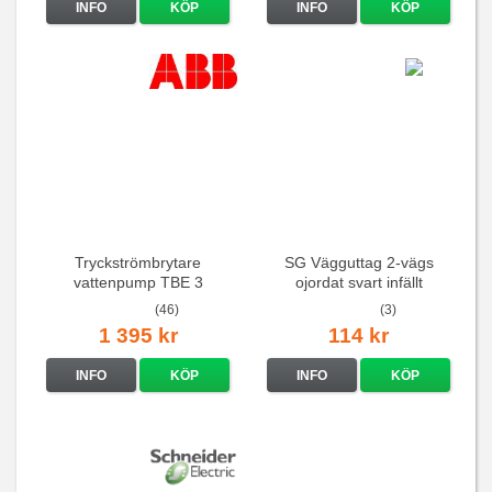
INFO
KÖP
INFO
KÖP
Tryckströmbrytare
SG Vägguttag 2-vägs
vattenpump TBE 3
ojordat svart infällt
16A/250V
(46)
(3)
1 395 kr
114 kr
INFO
KÖP
INFO
KÖP