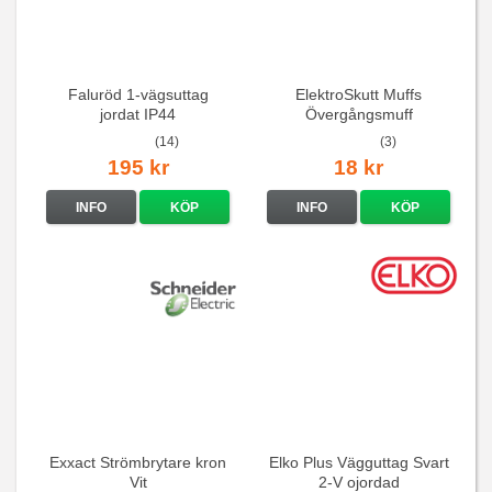
Faluröd 1-vägsuttag
ElektroSkutt Muffs
jordat IP44
Övergångsmuff
(14)
(3)
195 kr
18 kr
INFO
KÖP
INFO
KÖP
Exxact Strömbrytare kron
Elko Plus Vägguttag Svart
Vit
2-V ojordad