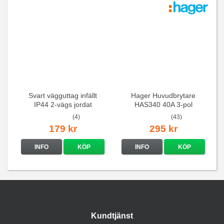
Svart vägguttag infällt
Hager Huvudbrytare
IP44 2-vägs jordat
HAS340 40A 3-pol
(4)
(43)
179 kr
295 kr
INFO
KÖP
INFO
KÖP
Kundtjänst