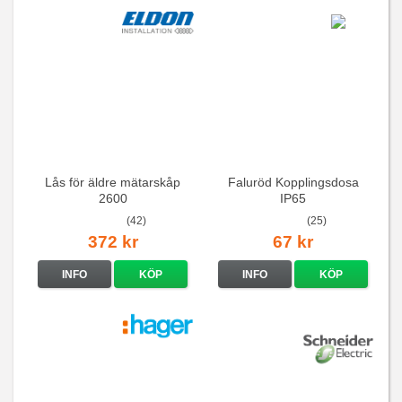
Lås för äldre mätarskåp
Faluröd Kopplingsdosa
2600
IP65
(42)
(25)
372 kr
67 kr
INFO
KÖP
INFO
KÖP