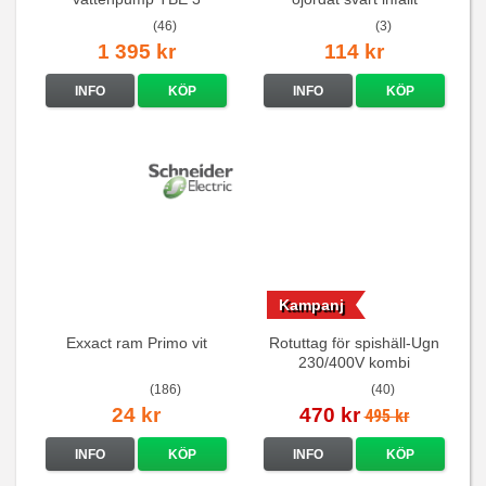
16A/250V
(46)
(3)
1 395 kr
114 kr
INFO
KÖP
INFO
KÖP
Kampanj
Exxact ram Primo vit
Rotuttag för spishäll-Ugn
230/400V kombi
(186)
(40)
24 kr
470 kr
495 kr
INFO
KÖP
INFO
KÖP