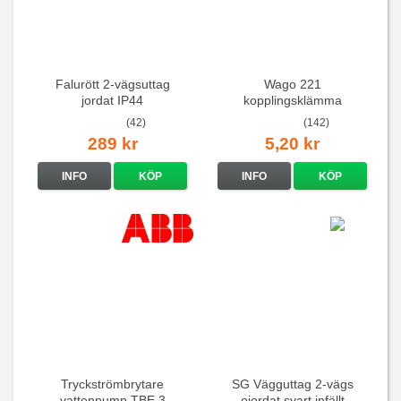
Falurött 2-vägsuttag
Wago 221
jordat IP44
kopplingsklämma
(42)
(142)
289 kr
5,20 kr
INFO
KÖP
INFO
KÖP
Tryckströmbrytare
SG Vägguttag 2-vägs
vattenpump TBE 3
ojordat svart infällt