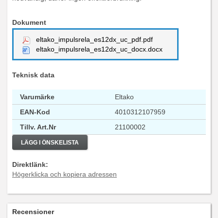
Dokument
eltako_impulsrela_es12dx_uc_pdf.pdf
eltako_impulsrela_es12dx_uc_docx.docx
Teknisk data
Varumärke
Eltako
EAN-Kod
4010312107959
Tillv. Art.Nr
21100002
LÄGG I ÖNSKELISTA
Direktlänk:
Högerklicka och kopiera adressen
Recensioner