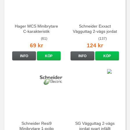
Hager MCS Minibrytare
Schneider Exxact
C-karakteristik
Vägguttag 2-vägs jordat
QuickConnect
Vit standarduttag
(61)
(137)
69 kr
124 kr
INFO
KÖP
INFO
KÖP
Schneider Resi9
SG Vägguttag 2-vägs
Minibrytare 1-polig
jordat svart infällt