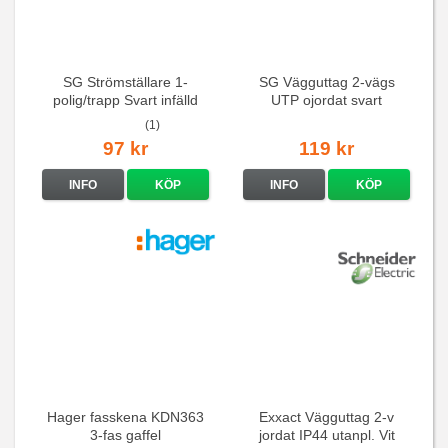
SG Strömställare 1-
SG Vägguttag 2-vägs
polig/trapp Svart infälld
UTP ojordat svart
(1)
97 kr
119 kr
INFO
KÖP
INFO
KÖP
Hager fasskena KDN363
Exxact Vägguttag 2-v
3-fas gaffel
jordat IP44 utanpl. Vit