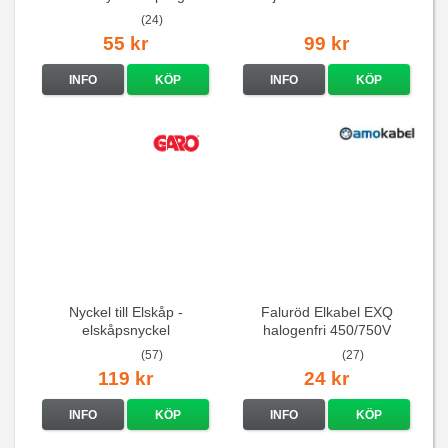
16A/250V
(24)
55 kr
99 kr
INFO
KÖP
INFO
KÖP
Nyckel till Elskåp -
Faluröd Elkabel EXQ
elskåpsnyckel
halogenfri 450/750V
(57)
(27)
119 kr
24 kr
INFO
KÖP
INFO
KÖP