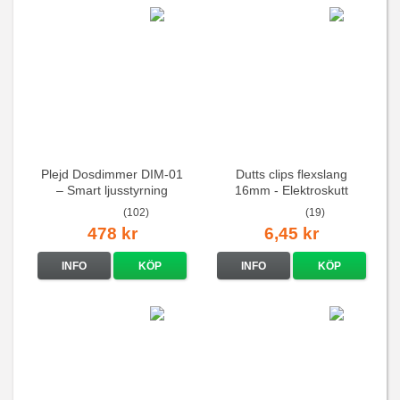
Plejd Dosdimmer DIM-01
Dutts clips flexslang
– Smart ljusstyrning
16mm - Elektroskutt
(102)
(19)
478 kr
6,45 kr
INFO
KÖP
INFO
KÖP