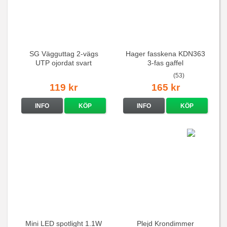
SG Vägguttag 2-vägs
Hager fasskena KDN363
UTP ojordat svart
3-fas gaffel
(53)
119 kr
165 kr
INFO
KÖP
INFO
KÖP
Mini LED spotlight 1.1W
Plejd Krondimmer