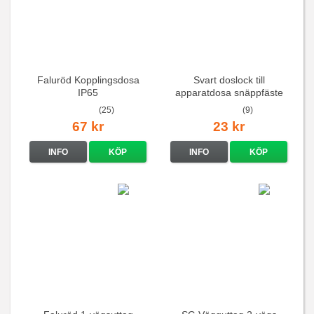
Faluröd Kopplingsdosa
Svart doslock till
IP65
apparatdosa snäppfäste
(25)
(9)
67 kr
23 kr
INFO
KÖP
INFO
KÖP