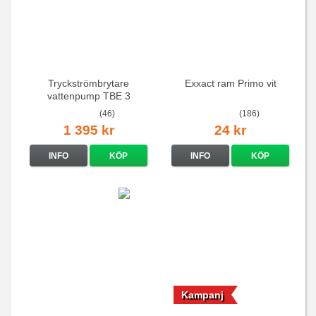
Tryckströmbrytare
Exxact ram Primo vit
vattenpump TBE 3
(46)
(186)
1 395 kr
24 kr
INFO
KÖP
INFO
KÖP
Kampanj