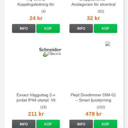
Kopplingsledning för
Anslagsram för elcentral
elcentraler mm
(4)
(62)
24 kr
32 kr
INFO
KÖP
INFO
KÖP
Exxact Vägguttag 2-v
Plejd Dosdimmer DIM-01
jordat IP44 utanpl. Vit
– Smart ljusstyrning
(16)
(102)
211 kr
478 kr
INFO
KÖP
INFO
KÖP