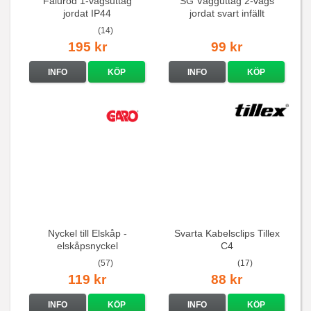
Faluröd 1-vägsuttag
SG Vägguttag 2-vägs
jordat IP44
jordat svart infällt
16A/250V
(14)
195 kr
99 kr
INFO
KÖP
INFO
KÖP
Nyckel till Elskåp -
Svarta Kabelsclips Tillex
elskåpsnyckel
C4
(57)
(17)
119 kr
88 kr
INFO
KÖP
INFO
KÖP