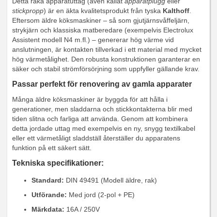
Detta raka apparatuttag (även kallat
apparatplugg
eller
stickpropp
) är en äkta kvalitetsprodukt från tyska
Kalthoff
.
Eftersom äldre köksmaskiner – så som gjutjärnsvåffeljärn,
strykjärn och klassiska matberedare (exempelvis Electrolux
Assistent modell N4 m.fl.) – genererar hög värme vid
anslutningen, är kontakten tillverkad i ett material med mycket
hög värmetålighet. Den robusta konstruktionen garanterar en
säker och stabil strömförsörjning som uppfyller gällande krav.
Passar perfekt för renovering av gamla apparater
Många äldre köksmaskiner är byggda för att hålla i
generationer, men sladdarna och stickkontakterna blir med
tiden slitna och farliga att använda. Genom att kombinera
detta jordade uttag med exempelvis en ny, snygg textilkabel
eller ett värmetåligt sladdställ återställer du apparatens
funktion på ett säkert sätt.
Tekniska specifikationer:
Standard:
DIN 49491 (Modell äldre, rak)
Utförande:
Med jord (2-pol + PE)
Märkdata:
16A / 250V