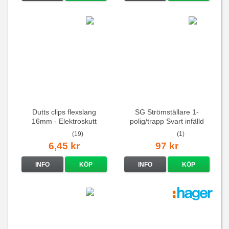
Dutts clips flexslang
SG Strömställare 1-
16mm - Elektroskutt
polig/trapp Svart infälld
(19)
(1)
6,45 kr
97 kr
INFO
KÖP
INFO
KÖP