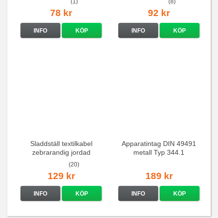
(1)
(8)
78 kr
92 kr
INFO
KÖP
INFO
KÖP
Sladdställ textilkabel
Apparatintag DIN 49491
zebrarandig jordad
metall Typ 344.1
(20)
129 kr
189 kr
INFO
KÖP
INFO
KÖP