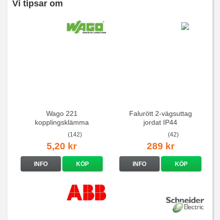
Vi tipsar om
Wago 221
Falurött 2-vägsuttag
kopplingsklämma
jordat IP44
(142)
(42)
5,20 kr
289 kr
INFO
KÖP
INFO
KÖP