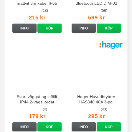
mattvit 3m kabel IP65
Bluetooth LED DIM-02
(18)
(56)
215 kr
599 kr
INFO
KÖP
INFO
KÖP
Svart vägguttag infällt
Hager Huvudbrytare
IP44 2-vägs jordat
HAS340 40A 3-pol
(4)
(43)
179 kr
295 kr
INFO
KÖP
INFO
KÖP