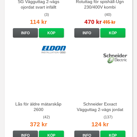
SG Vägguttag 2-vägs
Rotuttag för spishäll-Ugn
ojordat svart infällt
230/400V kombi
16A/250V
(3)
(40)
114 kr
470 kr
495 kr
INFO
KÖP
INFO
KÖP
Lås för äldre mätarskåp
Schneider Exxact
2600
Vägguttag 2-vägs jordat
Vit standarduttag
(42)
(137)
372 kr
124 kr
INFO
KÖP
INFO
KÖP