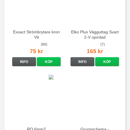
Exxact Strömbrytare kron
Elko Plus Vägguttag Svart
Vit
2-V ojordad
(66)
(7)
75 kr
165 kr
INFO
KÖP
INFO
KÖP
RQ 6mm2
Gruppschema -