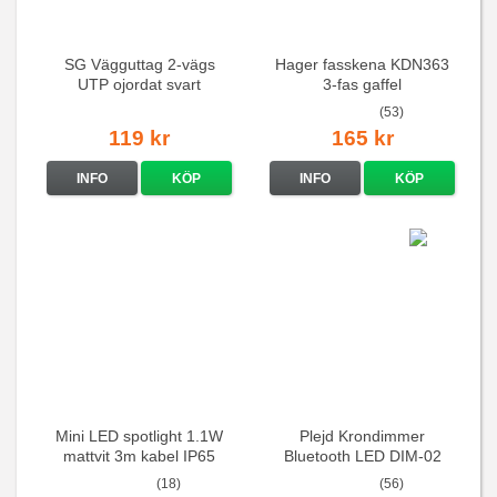
SG Vägguttag 2-vägs
Hager fasskena KDN363
UTP ojordat svart
3-fas gaffel
(53)
119 kr
165 kr
INFO
KÖP
INFO
KÖP
Mini LED spotlight 1.1W
Plejd Krondimmer
mattvit 3m kabel IP65
Bluetooth LED DIM-02
(18)
(56)