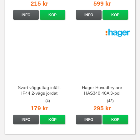
215 kr
599 kr
INFO
KÖP
INFO
KÖP
Svart vägguttag infällt
Hager Huvudbrytare
IP44 2-vägs jordat
HAS340 40A 3-pol
(4)
(43)
179 kr
295 kr
INFO
KÖP
INFO
KÖP