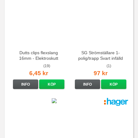
Dutts clips flexslang
SG Strömställare 1-
16mm - Elektroskutt
polig/trapp Svart infälld
(19)
(1)
6,45 kr
97 kr
INFO
KÖP
INFO
KÖP