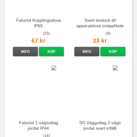
Faluröd Kopplingsdosa
Svart doslock till
IP65
apparatdosa snäppfäste
(25)
(9)
67 kr
23 kr
INFO
KÖP
INFO
KÖP
Faluröd 1-vägsuttag
SG Vägguttag 2-vägs
jordat IP44
jordat svart infällt
16A/250V
(14)