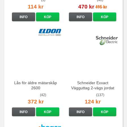
(3)
(40)
114 kr
470 kr
495 kr
INFO
KÖP
INFO
KÖP
Lås för äldre mätarskåp
Schneider Exxact
2600
Vägguttag 2-vägs jordat
Vit standarduttag
(42)
(137)
372 kr
124 kr
INFO
KÖP
INFO
KÖP