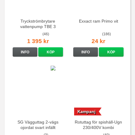
Tryckströmbrytare
Exxact ram Primo vit
vattenpump TBE 3
(46)
(186)
1 395 kr
24 kr
INFO
KÖP
INFO
KÖP
Kampanj
SG Vägguttag 2-vägs
Rotuttag för spishäll-Ugn
ojordat svart infällt
230/400V kombi
16A/250V