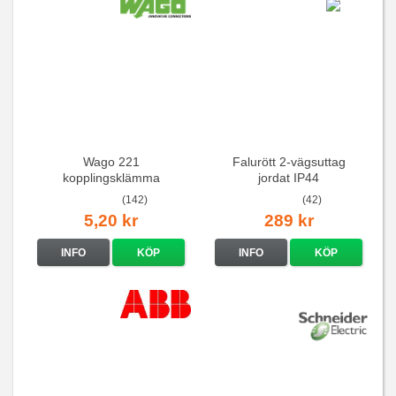
Wago 221
Falurött 2-vägsuttag
kopplingsklämma
jordat IP44
(142)
(42)
5,20 kr
289 kr
INFO
KÖP
INFO
KÖP