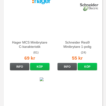
Hager MCS Minibrytare
Schneider Resi9
C-karakteristik
Minibrytare 1-polig
QuickConnect
(61)
(24)
69 kr
55 kr
INFO
KÖP
INFO
KÖP