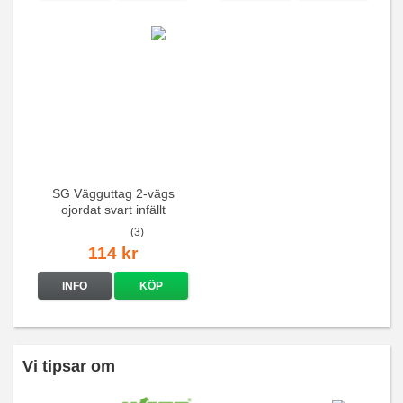
SG Vägguttag 2-vägs
ojordat svart infällt
16A/250V
(3)
114 kr
INFO
KÖP
Vi tipsar om