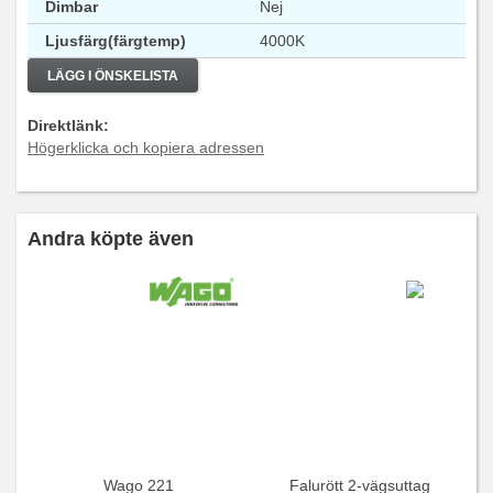
Dimbar
Nej
Ljusfärg(färgtemp)
4000K
LÄGG I ÖNSKELISTA
Direktlänk:
Högerklicka och kopiera adressen
Andra köpte även
Wago 221
Falurött 2-vägsuttag