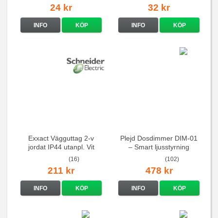
24 kr
32 kr
INFO
KÖP
INFO
KÖP
Exxact Vägguttag 2-v
Plejd Dosdimmer DIM-01
jordat IP44 utanpl. Vit
– Smart ljusstyrning
(16)
(102)
211 kr
478 kr
INFO
KÖP
INFO
KÖP