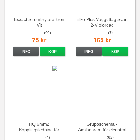
Exxact Strömbrytare kron
Elko Plus Vägguttag Svart
Vit
2-V ojordad
(66)
(7)
75 kr
165 kr
INFO
KÖP
INFO
KÖP
RQ 6mm2
Gruppschema -
Kopplingsledning för
Anslagsram för elcentral
elcentraler mm
(4)
(62)