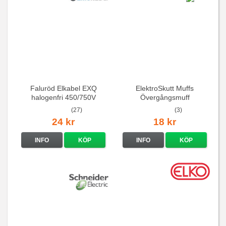
Faluröd Elkabel EXQ
ElektroSkutt Muffs
halogenfri 450/750V
Övergångsmuff
(27)
(3)
24 kr
18 kr
INFO
KÖP
INFO
KÖP