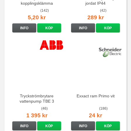
kopplingsklämma
jordat IP44
(142)
(42)
5,20 kr
289 kr
INFO
KÖP
INFO
KÖP
Tryckströmbrytare
Exxact ram Primo vit
vattenpump TBE 3
(46)
(186)
1 395 kr
24 kr
INFO
KÖP
INFO
KÖP