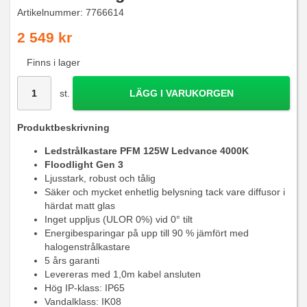
Artikelnummer:
7766614
2 549 kr
Finns i lager
st.
LÄGG I VARUKORGEN
Produktbeskrivning
Ledstrålkastare PFM 125W Ledvance 4000K
Floodlight Gen 3
Ljusstark, robust och tålig
Säker och mycket enhetlig belysning tack vare diffusor i
härdat matt glas
Inget uppljus (ULOR 0%) vid 0° tilt
Energibesparingar på upp till 90 % jämfört med
halogenstrålkastare
5 års garanti
Levereras med 1,0m kabel ansluten
Hög IP-klass: IP65
Vandalklass: IK08