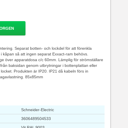
KORGEN
ering. Separat botten- och lockdel för att förenkla
d i kåpan så att ingen separat Exxact-ram behövs.
e över apparatdosa c/c 60mm. Lämplig för strömställare
 från baksidan genom utbrytningar i bottenplattan eller
 i locket. Produkten är IP20. IP21 då kabeln förs in
dragavlastning. 85x85mm
Schneider-Electric
3606489504533
Vit RAL 9003