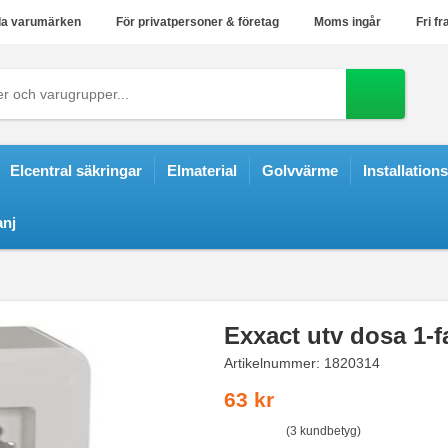
a varumärken
För privatpersoner & företag
Moms ingår
Fri fr
Elcentral säkringar
Elmaterial
Golvvärme
Installation
nj
Exxact utv dosa 1-f
Artikelnummer:
1820314
63 kr
(3 kundbetyg)