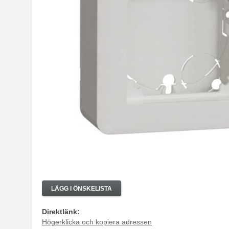
LÄGG I ÖNSKELISTA
Direktlänk:
Högerklicka och kopiera adressen