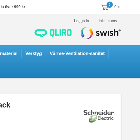
0
akt över 999 kr
0 kr
Logga in
Inkl. moms
smaterial
Verktyg
Värme-Ventilation-sanitet
ack