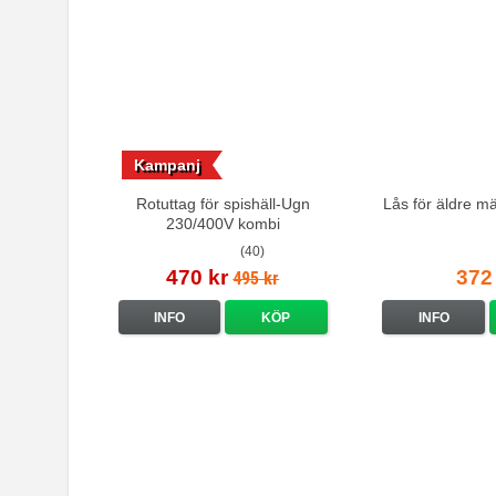
Kampanj
Rotuttag för spishäll-Ugn
Lås för äldre m
230/400V kombi
(40)
470 kr
372
495 kr
INFO
KÖP
INFO