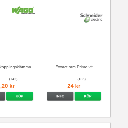
kopplingsklämma
Exxact ram Primo vit
(142)
(186)
,20 kr
24 kr
KÖP
INFO
KÖP