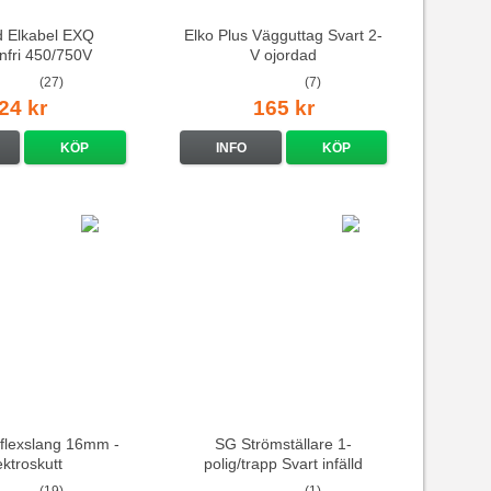
d Elkabel EXQ
Elko Plus Vägguttag Svart 2-
nfri 450/750V
V ojordad
(27)
(7)
24 kr
165 kr
KÖP
INFO
KÖP
s flexslang 16mm -
SG Strömställare 1-
ektroskutt
polig/trapp Svart infälld
(19)
(1)