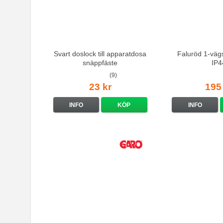
Svart doslock till apparatdosa
Faluröd 1-vägs
snäppfäste
IP4
(9)
23 kr
195
INFO
KÖP
INFO