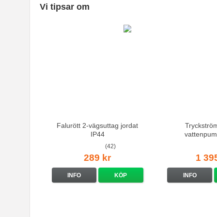
Vi tipsar om
Falurött 2-vägsuttag jordat
Tryckströ
IP44
vattenpum
(42)
289 kr
1 39
INFO
KÖP
INFO