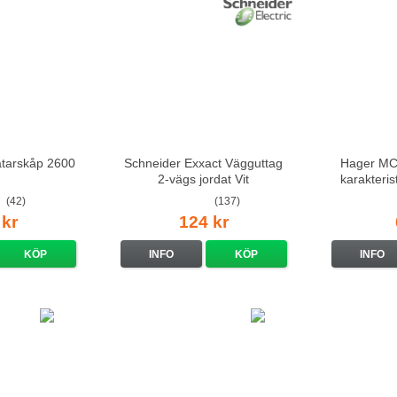
ätarskåp 2600
Schneider Exxact Vägguttag
Hager MCS
2-vägs jordat Vit
karakteri
standarduttag
(42)
(137)
 kr
124 kr
KÖP
INFO
KÖP
INFO