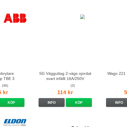
mbrytare
SG Vägguttag 2-vägs ojordat
Wago 221 
p TBE 3
svart infällt 16A/250V
(46)
(3)
5 kr
114 kr
5
KÖP
INFO
KÖP
INFO