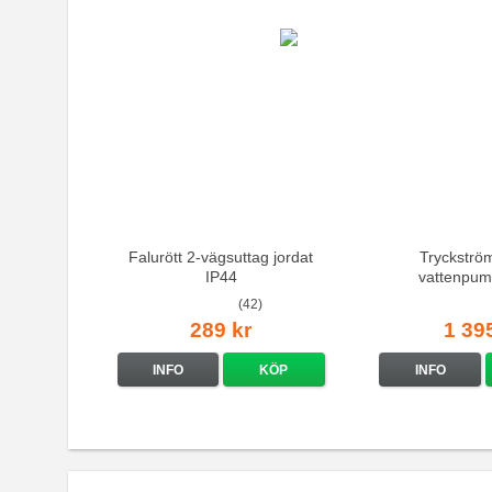
Falurött 2-vägsuttag jordat
Tryckströ
IP44
vattenpum
(42)
289 kr
1 39
INFO
KÖP
INFO