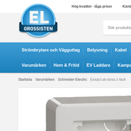
Hög kvalitet - låga priser
Känd
Strömbrytare och Vägguttag
Belysning
Kabel
Varumärken
Hem & Fritid
EV Laddare
Kampa
Startsida
Varumärken
Schneider-Electric
Exxact utv dosa 1-fack