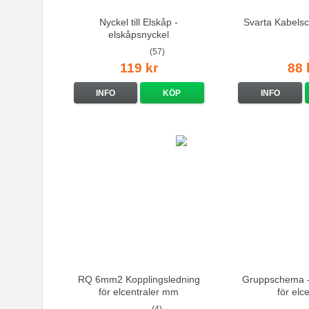
Nyckel till Elskåp -
Svarta Kabelscl
elskåpsnyckel
(57)
119 kr
88 
INFO
KÖP
INFO
RQ 6mm2 Kopplingsledning
Gruppschema -
för elcentraler mm
för elc
(4)