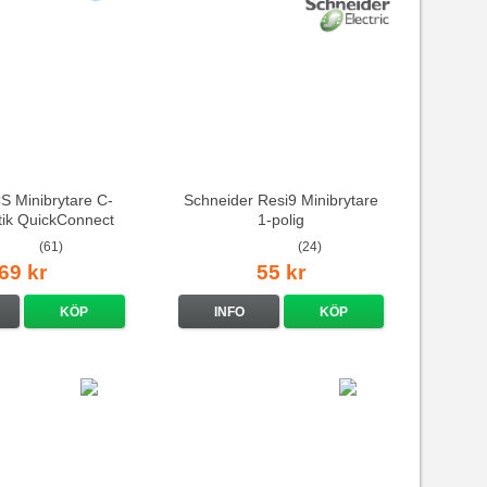
 Minibrytare C-
Schneider Resi9 Minibrytare
stik QuickConnect
1-polig
(61)
(24)
69 kr
55 kr
KÖP
INFO
KÖP