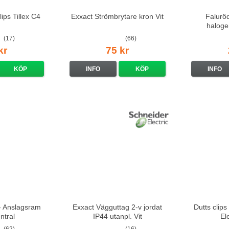
ips Tillex C4
Exxact Strömbrytare kron Vit
Falurö
haloge
(17)
(66)
kr
75 kr
KÖP
INFO
KÖP
INFO
 Anslagsram
Exxact Vägguttag 2-v jordat
Dutts clip
entral
IP44 utanpl. Vit
El
(62)
(16)