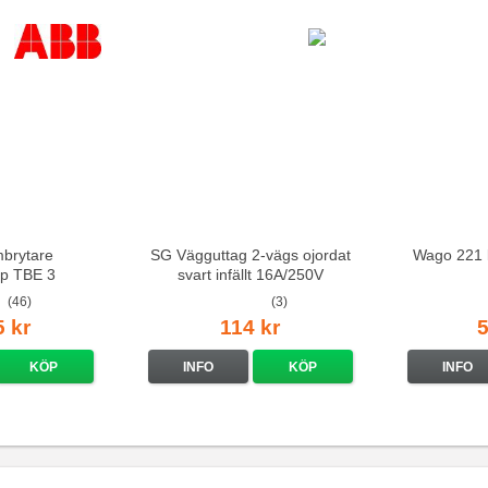
mbrytare
SG Vägguttag 2-vägs ojordat
Wago 221 
p TBE 3
svart infällt 16A/250V
(46)
(3)
5 kr
114 kr
5
KÖP
INFO
KÖP
INFO