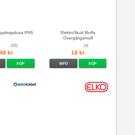
pplingsdosa IP65
ElektroSkutt Muffs
Övergångsmuff
(25)
(3)
48 kr
18 kr
KÖP
INFO
KÖP