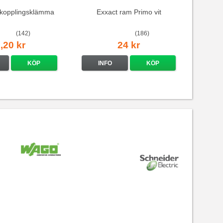
kopplingsklämma
Exxact ram Primo vit
(142)
(186)
,20 kr
24 kr
KÖP
INFO
KÖP