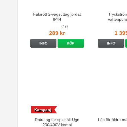
Falurött 2-vägsuttag jordat
Tryckströ
IP44
vattenpum
(42)
289 kr
1 39
INFO
KÖP
INFO
Kampanj
Rotuttag för spishäll-Ugn
Lås för äldre m
230/400V kombi