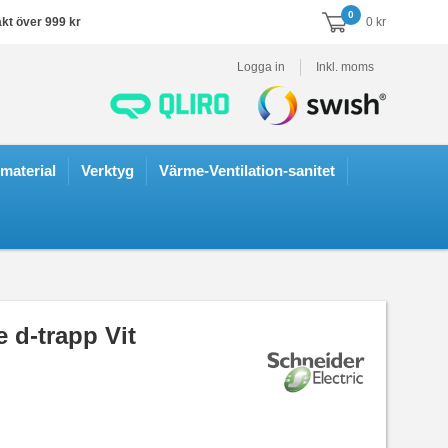
0
akt över 999 kr
0 kr
Logga in
Inkl. moms
smaterial
Verktyg
Värme-Ventilation-sanitet
 d-trapp Vit