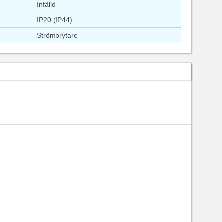
Infälld
IP20 (IP44)
Strömbrytare