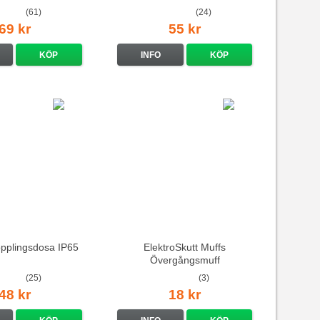
(61)
(24)
69 kr
55 kr
KÖP
INFO
KÖP
pplingsdosa IP65
ElektroSkutt Muffs
Övergångsmuff
(25)
(3)
48 kr
18 kr