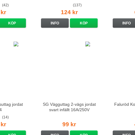
standarduttag
(42)
(137)
 kr
124 kr
KÖP
INFO
KÖP
INFO
uttag jordat
SG Vägguttag 2-vägs jordat
Faluröd Ko
4
svart infällt 16A/250V
(14)
 kr
99 kr