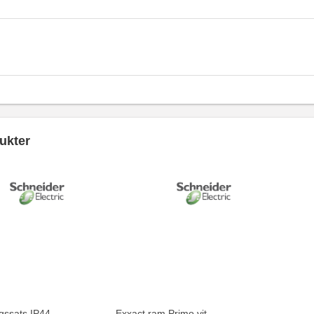
ukter
gssats IP44
Exxact ram Primo vit