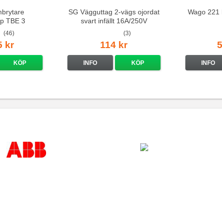
mbrytare
SG Vägguttag 2-vägs ojordat
Wago 221 
p TBE 3
svart infällt 16A/250V
(46)
(3)
5 kr
114 kr
5
KÖP
INFO
KÖP
INFO