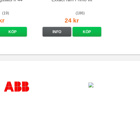
(19)
(186)
kr
24 kr
KÖP
INFO
KÖP