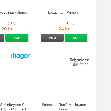
kopplingsklämma
Exxact ram Primo vit
(142)
(186)
,20 kr
24 kr
KÖP
INFO
KÖP
 Minibrytare C-
Schneider Resi9 Minibrytare
stik QuickConnect
1-polig