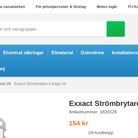
a varumärken
För privatpersoner & företag
Moms ingår
Fri fr
Elcentral säkringar
Elmaterial
Golvvärme
Installation
nj
imo Vit
Exxact Strömbrytare d-trapp Vit
Exxact Strömbrytare
Artikelnummer:
1820126
154 kr
(28 kundbetyg)