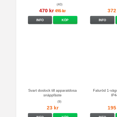
(40)
470 kr
372
495 kr
INFO
KÖP
INFO
Svart doslock till apparatdosa
Faluröd 1-vägs
snäppfäste
IP4
(9)
23 kr
195