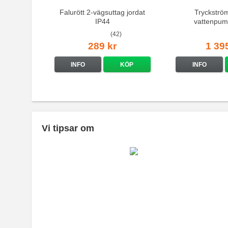
Falurött 2-vägsuttag jordat
Tryckströ
IP44
vattenpum
(42)
289 kr
1 39
INFO
KÖP
INFO
Vi tipsar om