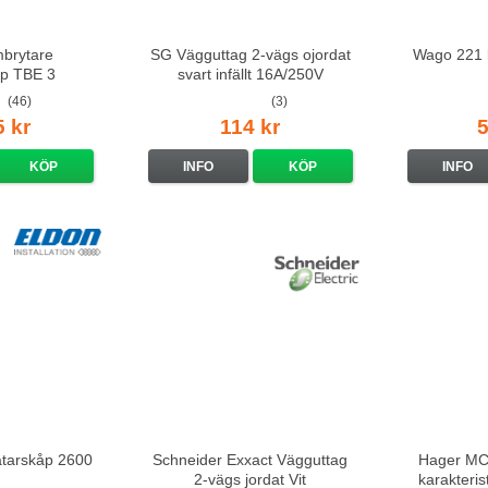
mbrytare
SG Vägguttag 2-vägs ojordat
Wago 221 
p TBE 3
svart infällt 16A/250V
(46)
(3)
5 kr
114 kr
5
KÖP
INFO
KÖP
INFO
ätarskåp 2600
Schneider Exxact Vägguttag
Hager MCS
2-vägs jordat Vit
karakteri