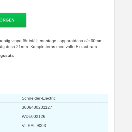
KORGEN
kantig vippa för infällt montage i apparatdosa c/c 60mm
 låg dosa 21mm. Kompletteras med valfri Exxact-ram.
ngssats
Schneider-Electric
3606480201127
WDE002126
Vit RAL 9003