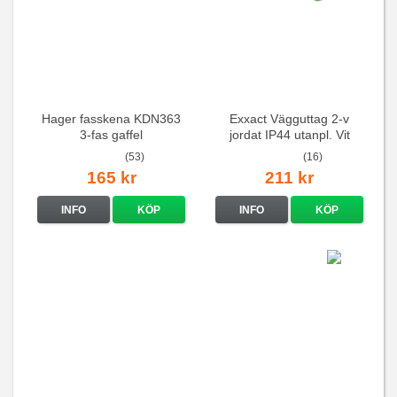
Hager fasskena KDN363
Exxact Vägguttag 2-v
3-fas gaffel
jordat IP44 utanpl. Vit
(53)
(16)
165 kr
211 kr
INFO
KÖP
INFO
KÖP