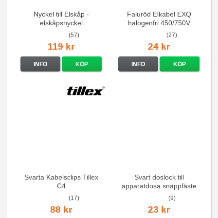
Nyckel till Elskåp -
Faluröd Elkabel EXQ
elskåpsnyckel
halogenfri 450/750V
(57)
(27)
119 kr
24 kr
INFO
KÖP
INFO
KÖP
Svarta Kabelsclips Tillex
Svart doslock till
C4
apparatdosa snäppfäste
(17)
(9)
88 kr
23 kr