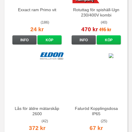
Exxact ram Primo vit
Rotuttag för spishäll-Ugn
230/400V kombi
(186)
(40)
24 kr
470 kr
495 kr
INFO
KÖP
INFO
KÖP
Lås för äldre mätarskåp
Faluröd Kopplingsdosa
2600
IP65
(42)
(25)
372 kr
67 kr