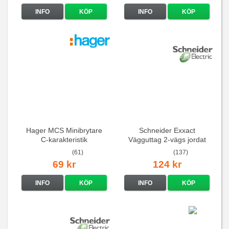
INFO
KÖP
INFO
KÖP
Hager MCS Minibrytare
Schneider Exxact
C-karakteristik
Vägguttag 2-vägs jordat
QuickConnect
Vit standarduttag
(61)
(137)
69 kr
124 kr
INFO
KÖP
INFO
KÖP