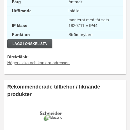
Färg
Antracit
Utförande
Infälld
monterat med tät.sats
IP klass
1820711 = IP44
Funktion
Strömbrytare
LÄGG I ÖNSKELISTA
Direktlänk:
Högerklicka och kopiera adressen
Rekommenderade tillbehör / liknande
produkter