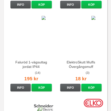
INFO
KÖP
INFO
KÖP
Faluröd 1-vägsuttag
ElektroSkutt Muffs
jordat IP44
Övergångsmuff
(14)
(3)
195 kr
18 kr
INFO
KÖP
INFO
KÖP