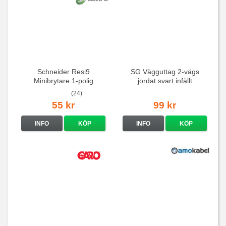
Schneider Resi9
SG Vägguttag 2-vägs
Minibrytare 1-polig
jordat svart infällt
16A/250V
(24)
55 kr
99 kr
INFO
KÖP
INFO
KÖP