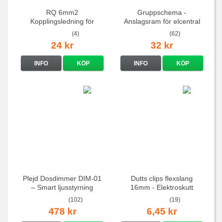
RQ 6mm2
Gruppschema -
Kopplingsledning för
Anslagsram för elcentral
elcentraler mm
(4)
(62)
24 kr
32 kr
INFO
KÖP
INFO
KÖP
Plejd Dosdimmer DIM-01
Dutts clips flexslang
– Smart ljusstyrning
16mm - Elektroskutt
(102)
(19)
478 kr
6,45 kr