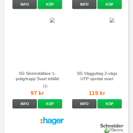
INFO
KÖP
INFO
KÖP
SG Strömställare 1-
SG Vägguttag 2-vägs
polig/trapp Svart infälld
UTP ojordat svart
(1)
97 kr
119 kr
INFO
KÖP
INFO
KÖP