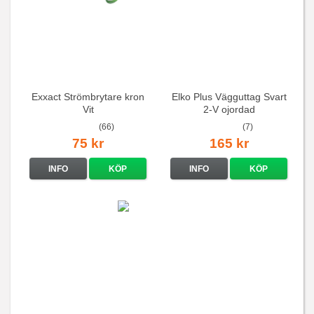
Exxact Strömbrytare kron
Elko Plus Vägguttag Svart
Vit
2-V ojordad
(66)
(7)
75 kr
165 kr
INFO
KÖP
INFO
KÖP