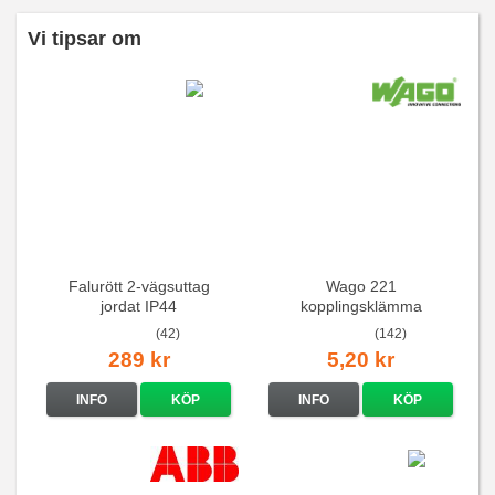
Vi tipsar om
Falurött 2-vägsuttag
Wago 221
jordat IP44
kopplingsklämma
(42)
(142)
289 kr
5,20 kr
INFO
KÖP
INFO
KÖP