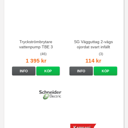
Tryckströmbrytare
SG Vägguttag 2-vägs
vattenpump TBE 3
ojordat svart infällt
16A/250V
(46)
(3)
1 395 kr
114 kr
INFO
KÖP
INFO
KÖP
Kampanj