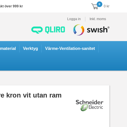
0
akt över 999 kr
0 kr
Logga in
Inkl. moms
smaterial
Verktyg
Värme-Ventilation-sanitet
e kron vit utan ram