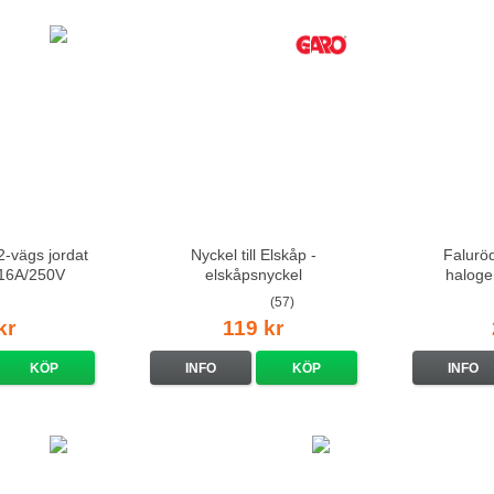
-vägs jordat
Nyckel till Elskåp -
Falurö
t 16A/250V
elskåpsnyckel
haloge
(57)
kr
119 kr
KÖP
INFO
KÖP
INFO