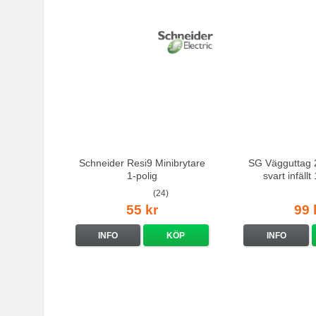
Schneider Resi9 Minibrytare
SG Vägguttag 2
1-polig
svart infäll
(24)
55 kr
99 
INFO
KÖP
INFO