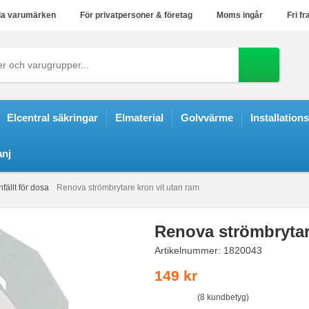
a varumärken
För privatpersoner & företag
Moms ingår
Fri fr
Elcentral säkringar
Elmaterial
Golvvärme
Installation
nj
fällt för dosa
Renova strömbrytare kron vit utan ram
Renova strömbrytar
Artikelnummer:
1820043
149 kr
(8 kundbetyg)