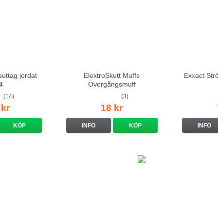
uttag jordat
ElektroSkutt Muffs
Exxact Str
4
Övergångsmuff
(14)
(3)
 kr
18 kr
KÖP
INFO
KÖP
INFO