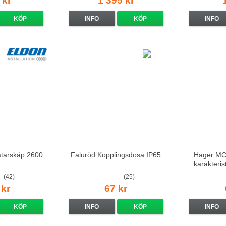
 kr
1 395 kr
KÖP
INFO
KÖP
INFO
ätarskåp 2600
Faluröd Kopplingsdosa IP65
Hager MCS
karakteri
(42)
(25)
 kr
67 kr
KÖP
INFO
KÖP
INFO