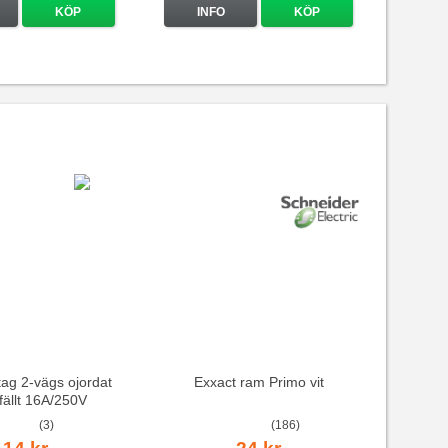
KÖP
INFO
KÖP
ag 2-vägs ojordat
Exxact ram Primo vit
nfällt 16A/250V
(3)
(186)