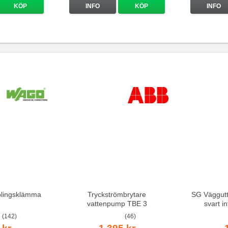
KÖP
INFO
KÖP
INFO
lingsklämma
Tryckströmbrytare
SG Väggutt
vattenpump TBE 3
svart i
(142)
(46)