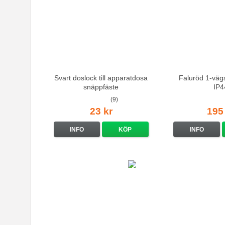
Svart doslock till apparatdosa
Faluröd 1-vägs
snäppfäste
IP4
(9)
23 kr
195
INFO
KÖP
INFO