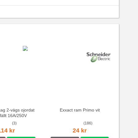
ag 2-vägs ojordat
Exxact ram Primo vit
nfällt 16A/250V
(3)
(186)
114 kr
24 kr