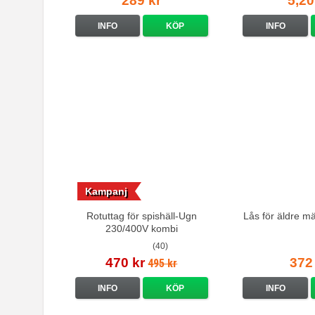
289 kr
5,20
INFO
KÖP
INFO
Kampanj
Rotuttag för spishäll-Ugn
Lås för äldre m
230/400V kombi
(40)
470 kr
372
495 kr
INFO
KÖP
INFO