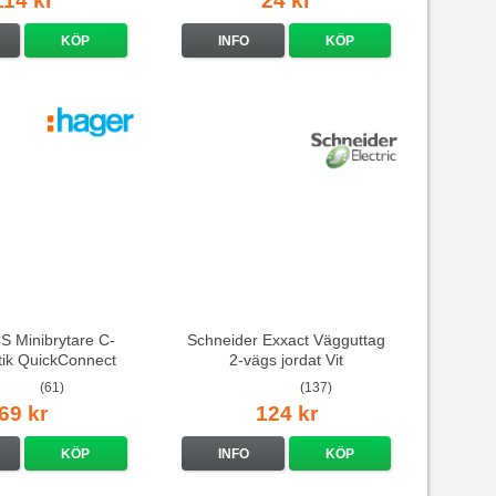
114 kr
24 kr
KÖP
INFO
KÖP
 Minibrytare C-
Schneider Exxact Vägguttag
stik QuickConnect
2-vägs jordat Vit
standarduttag
(61)
(137)
69 kr
124 kr
KÖP
INFO
KÖP