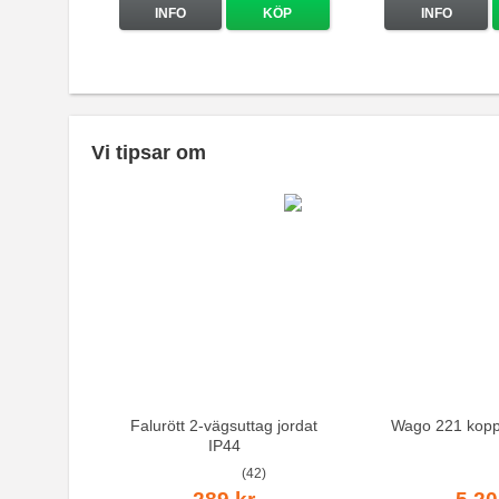
INFO
KÖP
INFO
Vi tipsar om
Falurött 2-vägsuttag jordat
Wago 221 kopp
IP44
(42)