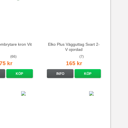
ömbrytare kron Vit
Elko Plus Vägguttag Svart 2-
V ojordad
(66)
(7)
75 kr
165 kr
KÖP
INFO
KÖP