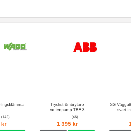
lingsklämma
Tryckströmbrytare
SG Väggutt
vattenpump TBE 3
svart i
(142)
(46)
 kr
1 395 kr