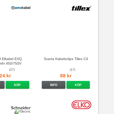
d Elkabel EXQ
Svarta Kabelsclips Tillex C4
nfri 450/750V
(27)
(17)
24 kr
88 kr
KÖP
INFO
KÖP