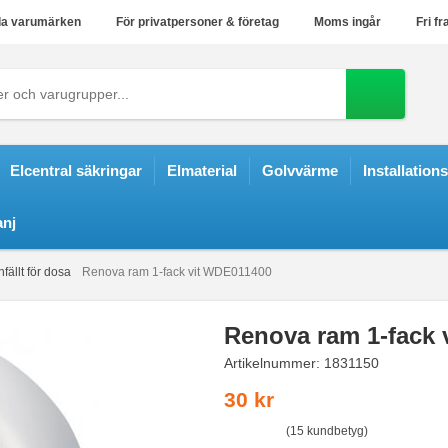
a varumärken
För privatpersoner & företag
Moms ingår
Fri fr
Elcentral säkringar
Elmaterial
Golvvärme
Installation
nj
fällt för dosa
Renova ram 1-fack vit WDE011400
Renova ram 1-fack
Artikelnummer:
1831150
30 kr
(15 kundbetyg)