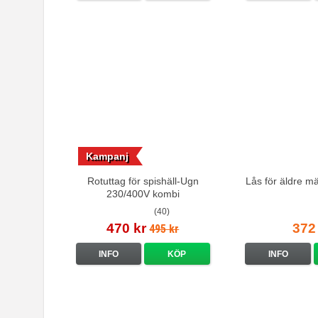
Kampanj
Rotuttag för spishäll-Ugn
Lås för äldre m
230/400V kombi
(40)
470 kr
372
495 kr
INFO
KÖP
INFO