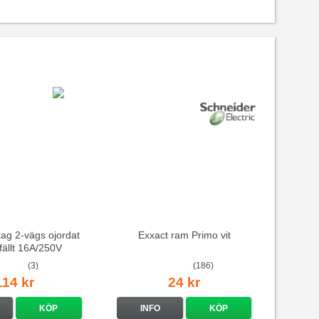
ag 2-vägs ojordat
Exxact ram Primo vit
nfällt 16A/250V
(3)
(186)
114 kr
24 kr
KÖP
INFO
KÖP