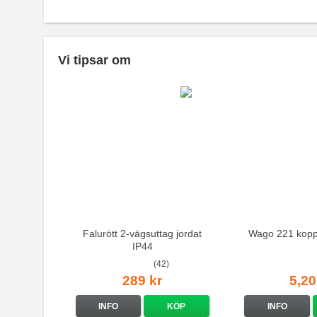
Vi tipsar om
Falurött 2-vägsuttag jordat
Wago 221 kopp
IP44
(42)
289 kr
5,20
INFO
KÖP
INFO