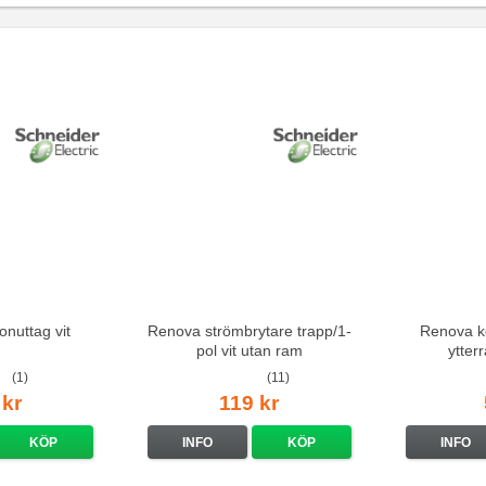
onuttag vit
Renova strömbrytare trapp/1-
Renova k
pol vit utan ram
ytter
(1)
(11)
 kr
119 kr
KÖP
INFO
KÖP
INFO