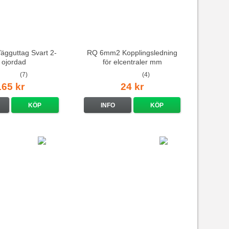
Vägguttag Svart 2-
RQ 6mm2 Kopplingsledning
 ojordad
för elcentraler mm
(7)
(4)
165 kr
24 kr
KÖP
INFO
KÖP