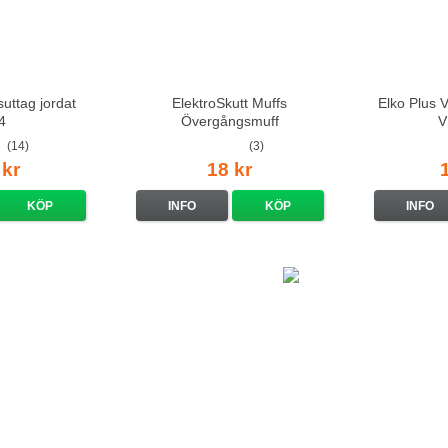
uttag jordat
ElektroSkutt Muffs
Elko Plus 
4
Övergångsmuff
V
(14)
(3)
 kr
18 kr
KÖP
INFO
KÖP
INFO