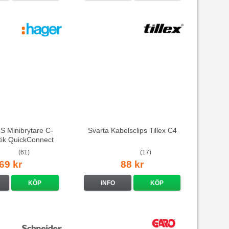
 Minibrytare C-
Svarta Kabelsclips Tillex C4
stik QuickConnect
(61)
(17)
69 kr
88 kr
KÖP
INFO
KÖP