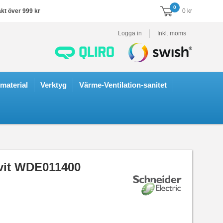
0
akt över 999 kr
0 kr
Logga in
Inkl. moms
smaterial
Verktyg
Värme-Ventilation-sanitet
 vit WDE011400