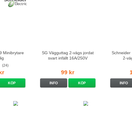
9 Minibrytare
SG Vägguttag 2-vägs jordat
Schneider 
lig
svart infällt 16A/250V
2-väg
sta
(24)
kr
99 kr
KÖP
INFO
KÖP
INFO