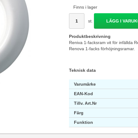
Finns i lager
st.
LÄGG I VARU
Produktbeskrivning
Reniva 1-facksram vit för infällda 
Renova 1-facks förhöjningsramar.
Teknisk data
Varumärke
EAN-Kod
Tillv. Art.Nr
Färg
Funktion