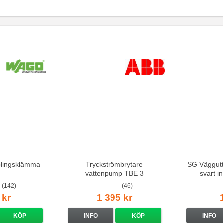
lingsklämma
Tryckströmbrytare
SG Väggutt
vattenpump TBE 3
svart i
(142)
(46)
 kr
1 395 kr
KÖP
INFO
KÖP
INFO