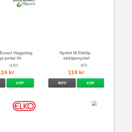
Exxact Vägguttag
Nyckel till Elskåp -
s jordat Vit
elskåpsnyckel
ndarduttag
(137)
(57)
124 kr
119 kr
KÖP
INFO
KÖP