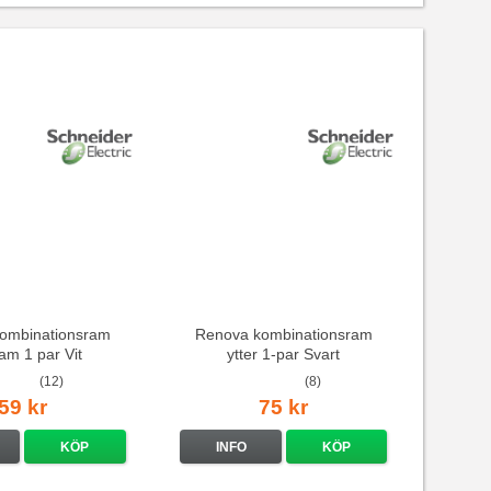
ombinationsram
Renova kombinationsram
ram 1 par Vit
ytter 1-par Svart
(12)
(8)
59 kr
75 kr
KÖP
INFO
KÖP