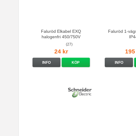
Faluröd Elkabel EXQ
Faluröd 1-vägs
halogenfri 450/750V
IP4
(27)
24 kr
195
INFO
KÖP
INFO