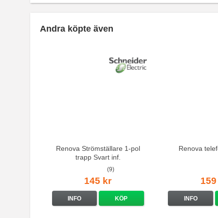
Andra köpte även
Renova Strömställare 1-pol
Renova telef
trapp Svart inf.
(9)
145 kr
159
INFO
KÖP
INFO