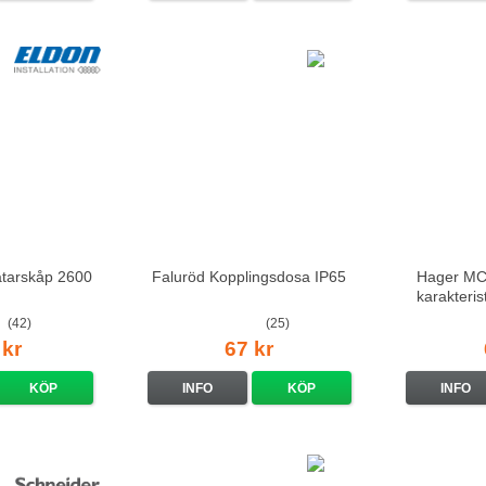
ätarskåp 2600
Faluröd Kopplingsdosa IP65
Hager MCS
karakteri
(42)
(25)
 kr
67 kr
KÖP
INFO
KÖP
INFO