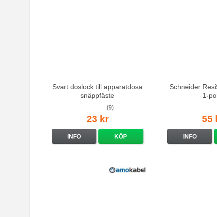
Svart doslock till apparatdosa
Schneider Resi
snäppfäste
1-po
(9)
23 kr
55 
INFO
KÖP
INFO