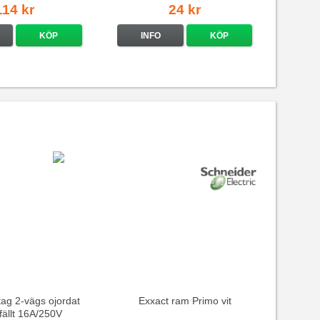
114 kr
24 kr
KÖP
INFO
KÖP
ag 2-vägs ojordat
Exxact ram Primo vit
nfällt 16A/250V