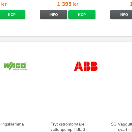
 kr
1 395 kr
KÖP
INFO
KÖP
INFO
lingsklämma
Tryckströmbrytare
SG Väggutt
vattenpump TBE 3
svart i