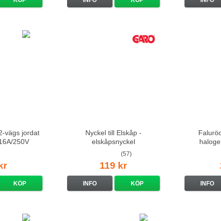
-vägs jordat
Nyckel till Elskåp -
Falurö
t 16A/250V
elskåpsnyckel
haloge
(57)
kr
119 kr
KÖP
INFO
KÖP
INFO