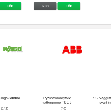
KÖP
INFO
KÖP
lingsklämma
Tryckströmbrytare
SG Väggutt
vattenpump TBE 3
svart i
(142)
(46)