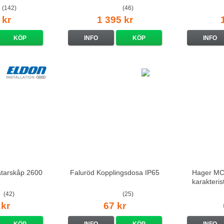
(142)
(46)
 kr
1 395 kr
KÖP
INFO
KÖP
INFO
ätarskåp 2600
Faluröd Kopplingsdosa IP65
Hager MCS
karakteri
(42)
(25)
 kr
67 kr
KÖP
INFO
KÖP
INFO