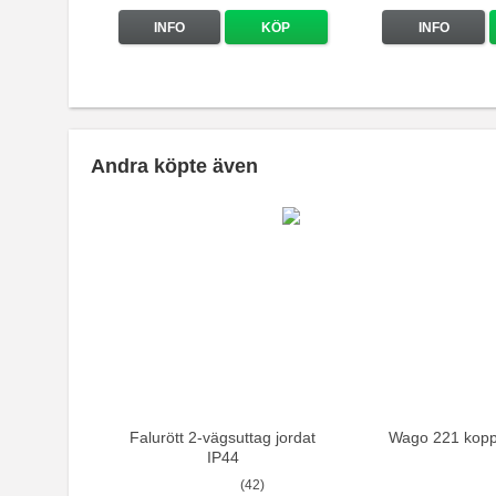
INFO
KÖP
INFO
Andra köpte även
Falurött 2-vägsuttag jordat
Wago 221 kopp
IP44
(42)