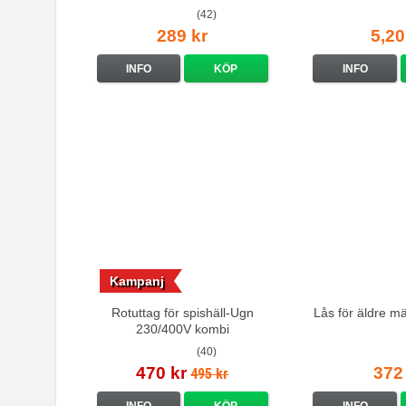
(42)
289 kr
5,20
INFO
KÖP
INFO
Kampanj
Rotuttag för spishäll-Ugn
Lås för äldre m
230/400V kombi
(40)
470 kr
372
495 kr
INFO
KÖP
INFO