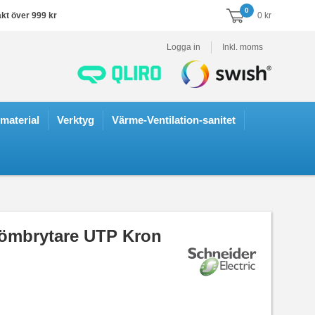
0
akt över 999 kr
0 kr
Logga in
Inkl. moms
smaterial
Verktyg
Värme-Ventilation-sanitet
römbrytare UTP Kron