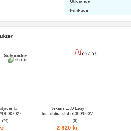
Utförande
Funktion
ukter
sfjäder för
Nexans EXQ Easy
 WDE002027
Installationskabel 300/500V
Dca
(76)
(5)
kr
2 820 kr