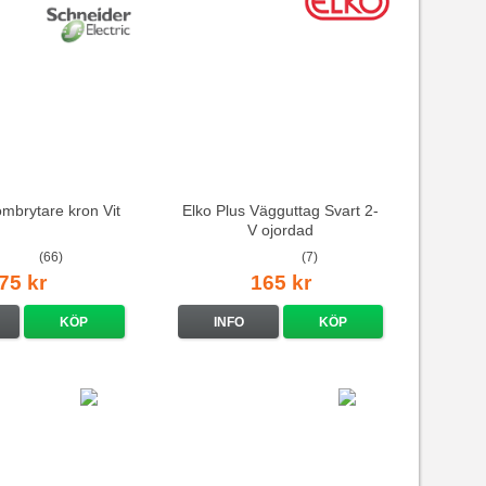
ömbrytare kron Vit
Elko Plus Vägguttag Svart 2-
V ojordad
(66)
(7)
75 kr
165 kr
KÖP
INFO
KÖP