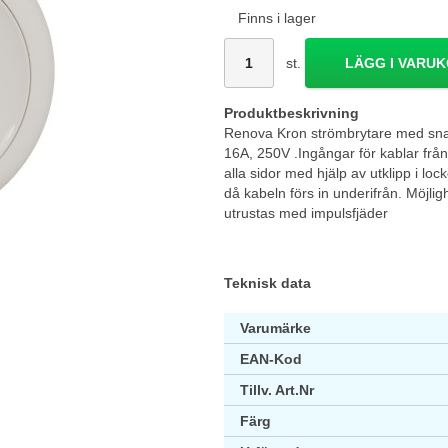
Finns i lager
st.
LÄGG I VARU
Produktbeskrivning
Renova Kron strömbrytare med snab
16A, 250V .Ingångar för kablar från
alla sidor med hjälp av utklipp i l
då kabeln förs in underifrån. Möjligh
utrustas med impulsfjäder
Teknisk data
Varumärke
EAN-Kod
Tillv. Art.Nr
Färg