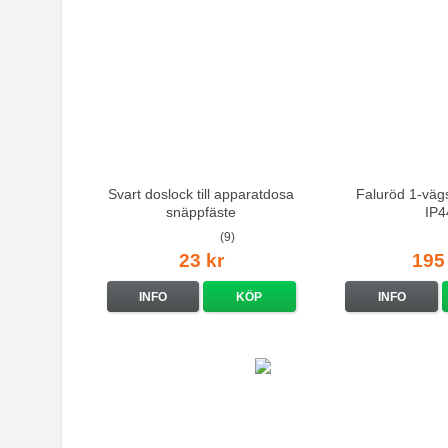
Svart doslock till apparatdosa
Faluröd 1-vägs
snäppfäste
IP4
(9)
23 kr
195
INFO
KÖP
INFO