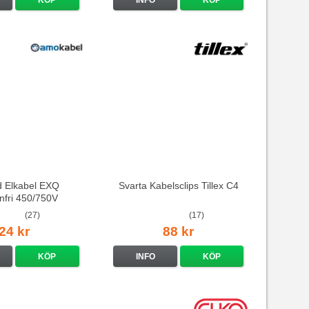
d Elkabel EXQ
Svarta Kabelsclips Tillex C4
nfri 450/750V
(27)
(17)
24 kr
88 kr
KÖP
INFO
KÖP