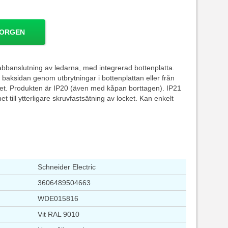
KORGEN
banslutning av ledarna, med integrerad bottenplatta.
 baksidan genom utbrytningar i bottenplattan eller från
ocket. Produkten är IP20 (även med kåpan borttagen). IP21
et till ytterligare skruvfastsätning av locket. Kan enkelt
Schneider Electric
3606489504663
WDE015816
Vit RAL 9010