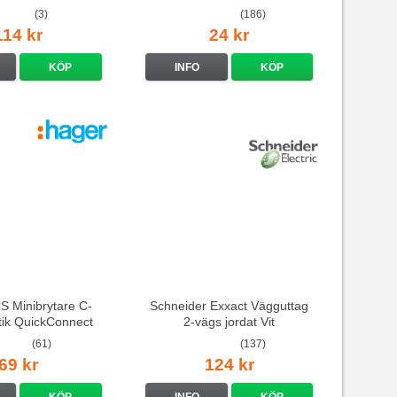
(3)
(186)
114 kr
24 kr
KÖP
INFO
KÖP
 Minibrytare C-
Schneider Exxact Vägguttag
stik QuickConnect
2-vägs jordat Vit
standarduttag
(61)
(137)
69 kr
124 kr
KÖP
INFO
KÖP