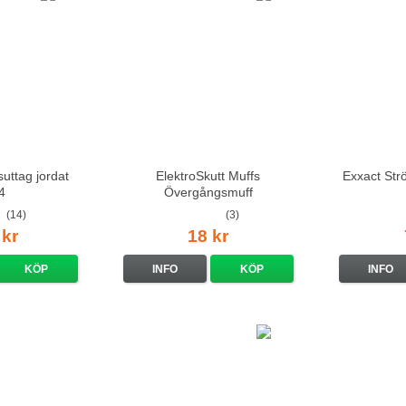
uttag jordat
ElektroSkutt Muffs
Exxact Str
4
Övergångsmuff
(14)
(3)
 kr
18 kr
KÖP
INFO
KÖP
INFO