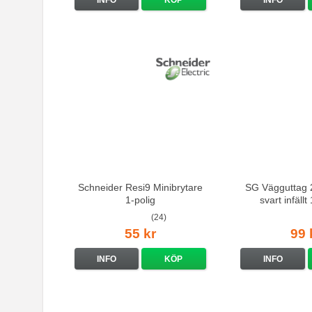
Schneider Resi9 Minibrytare
SG Vägguttag 2
1-polig
svart infäll
(24)
55 kr
99 
INFO
KÖP
INFO