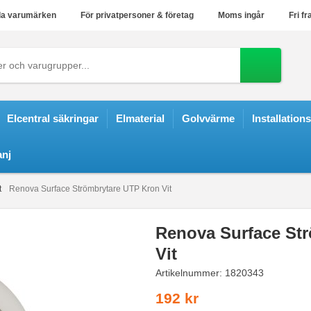
a varumärken
För privatpersoner & företag
Moms ingår
Fri fr
Elcentral säkringar
Elmaterial
Golvvärme
Installation
nj
t
Renova Surface Strömbrytare UTP Kron Vit
Renova Surface St
Vit
Artikelnummer:
1820343
192 kr