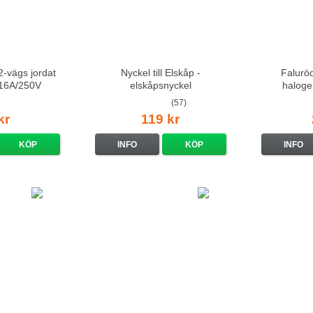
-vägs jordat
Nyckel till Elskåp -
Falurö
t 16A/250V
elskåpsnyckel
haloge
(57)
kr
119 kr
KÖP
INFO
KÖP
INFO