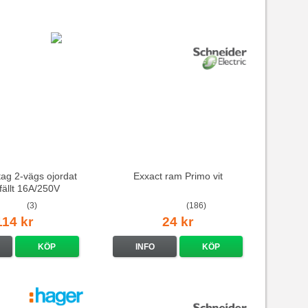
ag 2-vägs ojordat
Exxact ram Primo vit
nfällt 16A/250V
(3)
(186)
114 kr
24 kr
KÖP
INFO
KÖP