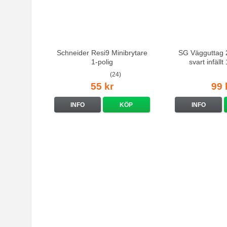
Schneider Resi9 Minibrytare
SG Vägguttag 2
1-polig
svart infäll
(24)
55 kr
99 
INFO
KÖP
INFO