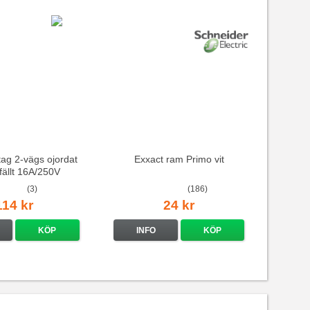
ag 2-vägs ojordat
Exxact ram Primo vit
nfällt 16A/250V
(3)
(186)
114 kr
24 kr
KÖP
INFO
KÖP