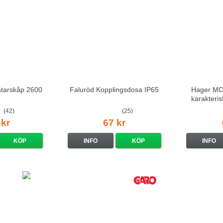
ätarskåp 2600
Faluröd Kopplingsdosa IP65
Hager MCS
karakteri
(42)
(25)
 kr
67 kr
KÖP
INFO
KÖP
INFO