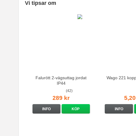
Vi tipsar om
Falurött 2-vägsuttag jordat
Wago 221 kopp
IP44
(42)
289 kr
5,20
INFO
KÖP
INFO