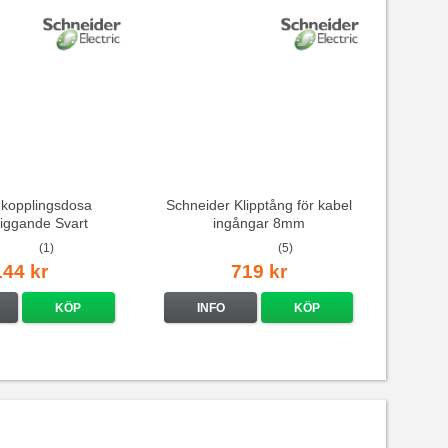
kopplingsdosa
Schneider Klipptång för kabel
liggande Svart
ingångar 8mm
(1)
(5)
144 kr
719 kr
KÖP
INFO
KÖP