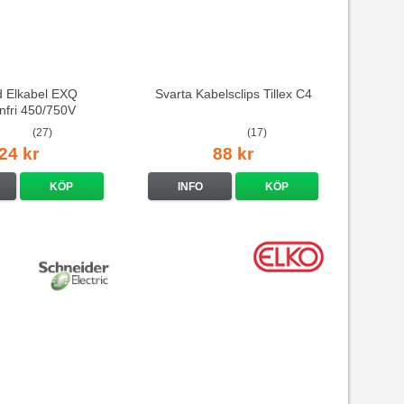
d Elkabel EXQ
Svarta Kabelsclips Tillex C4
nfri 450/750V
(27)
(17)
24 kr
88 kr
KÖP
INFO
KÖP