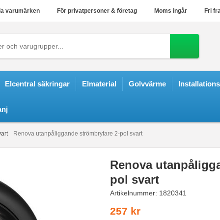
a varumärken
För privatpersoner & företag
Moms ingår
Fri fr
Elcentral säkringar
Elmaterial
Golvvärme
Installation
nj
art
Renova utanpåliggande strömbrytare 2-pol svart
Renova utanpåligga
pol svart
Artikelnummer:
1820341
257 kr