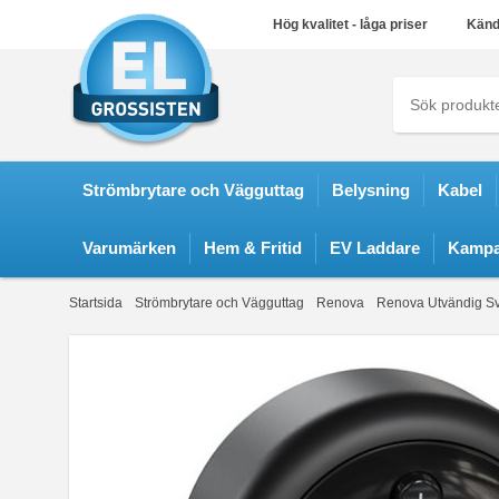
Hög kvalitet - låga priser
Känd
Strömbrytare och Vägguttag
Belysning
Kabel
Varumärken
Hem & Fritid
EV Laddare
Kampa
Startsida
Strömbrytare och Vägguttag
Renova
Renova Utvändig Sv