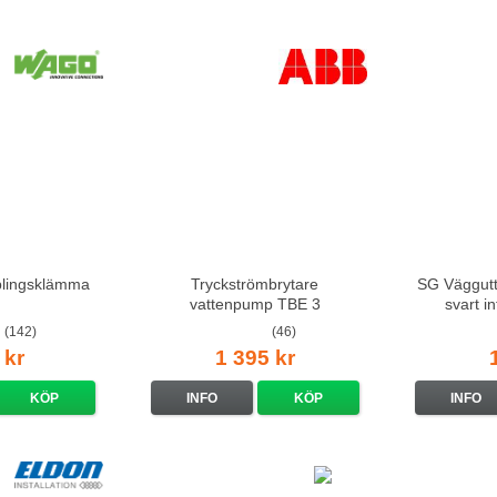
lingsklämma
Tryckströmbrytare
SG Väggutt
vattenpump TBE 3
svart i
(142)
(46)
 kr
1 395 kr
KÖP
INFO
KÖP
INFO