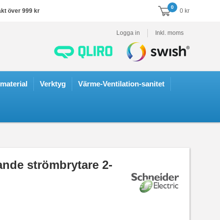
0
akt över 999 kr
0 kr
Logga in
Inkl. moms
smaterial
Verktyg
Värme-Ventilation-sanitet
nde strömbrytare 2-