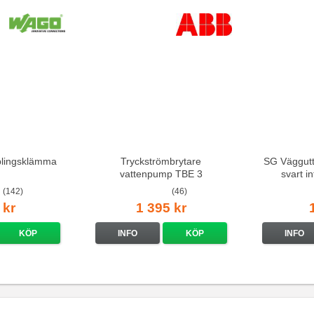
lingsklämma
Tryckströmbrytare
SG Väggutt
vattenpump TBE 3
svart i
(142)
(46)
 kr
1 395 kr
KÖP
INFO
KÖP
INFO