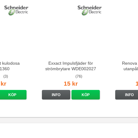
t kulodosa
Exxact Impulsfjäder för
Renova 
1360
strömbrytare WDE002027
utanpå
(3)
(76)
 kr
15 kr
KÖP
INFO
KÖP
INFO