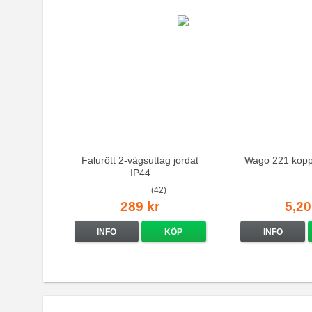
Falurött 2-vägsuttag jordat
Wago 221 kopp
IP44
(42)
289 kr
5,20
INFO
KÖP
INFO