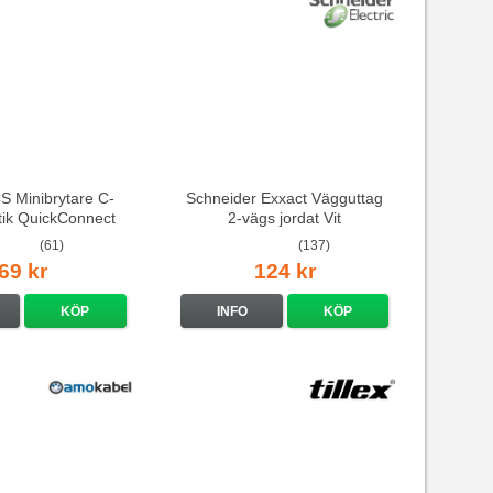
 Minibrytare C-
Schneider Exxact Vägguttag
stik QuickConnect
2-vägs jordat Vit
standarduttag
(61)
(137)
69 kr
124 kr
KÖP
INFO
KÖP