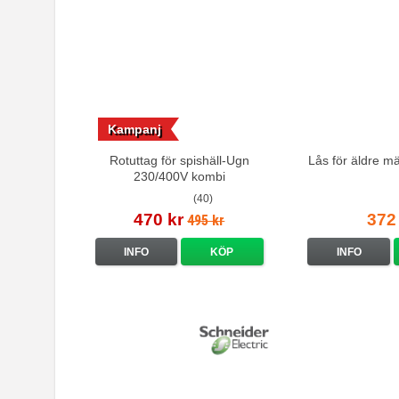
Kampanj
Rotuttag för spishäll-Ugn
Lås för äldre m
230/400V kombi
(40)
470 kr
372
495 kr
INFO
KÖP
INFO