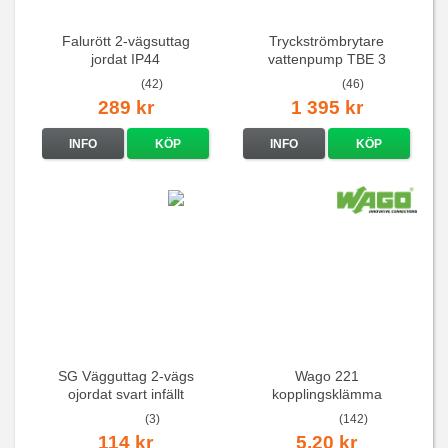
Falurött 2-vägsuttag
Tryckströmbrytare
jordat IP44
vattenpump TBE 3
(42)
(46)
289 kr
1 395 kr
INFO
KÖP
INFO
KÖP
SG Vägguttag 2-vägs
Wago 221
ojordat svart infällt
kopplingsklämma
16A/250V
(3)
(142)
114 kr
5,20 kr