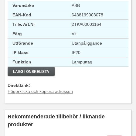
Varumärke
ABB
EAN-Kod
6438199003078
Tillv. Art.Nr
2TKA00001164
Färg
Vit
Utförande
Utanpåliggande
IP klass
IP20
Funktion
Lamputtag
LÄGG I ÖNSKELISTA
Direktlänk:
Högerklicka och kopiera adressen
Rekommenderade tillbehör / liknande
produkter