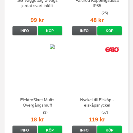
SG Vägguttag 2-vägs
Faluröd Kopplingsdosa
jordat svart infällt
IP65
16A/250V
(25)
99 kr
48 kr
INFO
KÖP
INFO
KÖP
ElektroSkutt Muffs
Nyckel till Elskåp -
Övergångsmuff
elskåpsnyckel
(3)
(57)
18 kr
119 kr
INFO
KÖP
INFO
KÖP