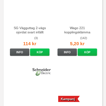
SG Vägguttag 2-vägs
Wago 221
ojordat svart infällt
kopplingsklämma
16A/250V
(3)
(142)
114 kr
5,20 kr
INFO
KÖP
INFO
KÖP
Kampanj