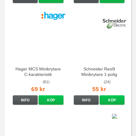
Hager MCS Minibrytare
Schneider Resi9
C-karakteristik
Minibrytare 1-polig
QuickConnect
(61)
(24)
69 kr
55 kr
INFO
KÖP
INFO
KÖP