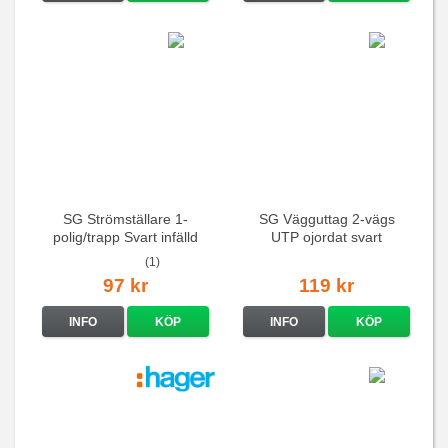
SG Strömställare 1-
SG Vägguttag 2-vägs
polig/trapp Svart infälld
UTP ojordat svart
(1)
97 kr
119 kr
INFO
KÖP
INFO
KÖP