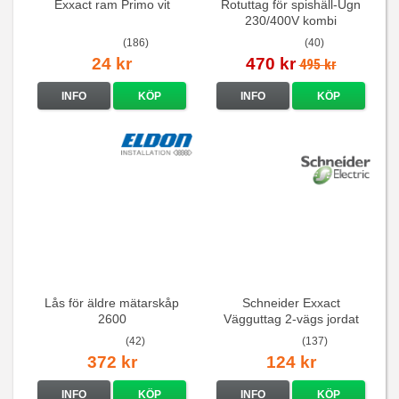
Exxact ram Primo vit
Rotuttag för spishäll-Ugn
230/400V kombi
(186)
(40)
24 kr
470 kr
495 kr
INFO
KÖP
INFO
KÖP
Lås för äldre mätarskåp
Schneider Exxact
2600
Vägguttag 2-vägs jordat
Vit standarduttag
(42)
(137)
372 kr
124 kr
INFO
KÖP
INFO
KÖP