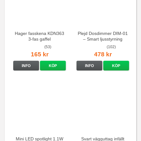
Hager fasskena KDN363
Plejd Dosdimmer DIM-01
3-fas gaffel
– Smart ljusstyrning
(53)
(102)
165 kr
478 kr
INFO
KÖP
INFO
KÖP
Mini LED spotlight 1.1W
Svart vägguttag infällt