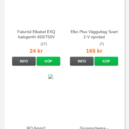
Faluröd Elkabel EXQ
Elko Plus Vägguttag Svart
halogenfri 450/750V
2-V ojordad
(27)
(7)
24 kr
165 kr
INFO
KÖP
INFO
KÖP
RQ 6mm2
Gruppschema -