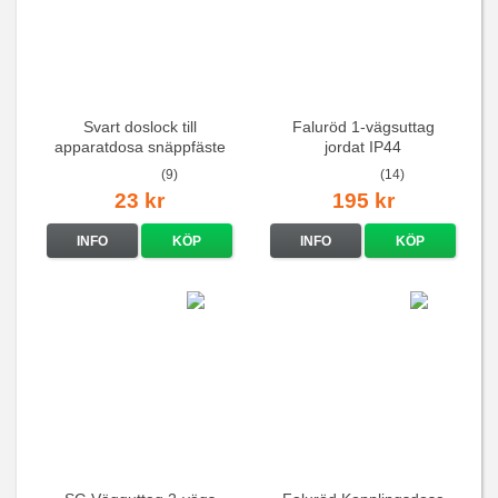
Svart doslock till
Faluröd 1-vägsuttag
apparatdosa snäppfäste
jordat IP44
(9)
(14)
23 kr
195 kr
INFO
KÖP
INFO
KÖP