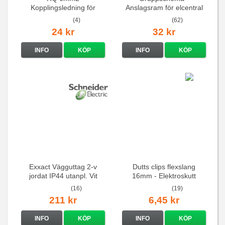
Kopplingsledning för
Anslagsram för elcentral
elcentraler mm
(4)
(62)
24 kr
32 kr
INFO
KÖP
INFO
KÖP
Exxact Vägguttag 2-v
Dutts clips flexslang
jordat IP44 utanpl. Vit
16mm - Elektroskutt
(16)
(19)
211 kr
6,45 kr
INFO
KÖP
INFO
KÖP