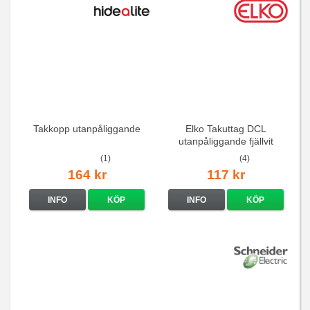
Takkopp utanpåliggande
Elko Takuttag DCL
utanpåliggande fjällvit
(1)
(4)
164 kr
117 kr
INFO
KÖP
INFO
KÖP