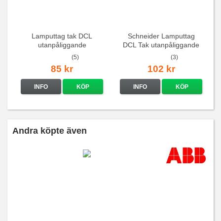
Lamputtag tak DCL
Schneider Lamputtag
utanpåliggande
DCL Tak utanpåliggande
(5)
(3)
85 kr
102 kr
INFO
KÖP
INFO
KÖP
Andra köpte även