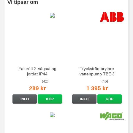
Vi tipsar om
Falurött 2-vägsuttag
Tryckströmbrytare
jordat IP44
vattenpump TBE 3
(42)
(46)
289 kr
1 395 kr
INFO
KÖP
INFO
KÖP