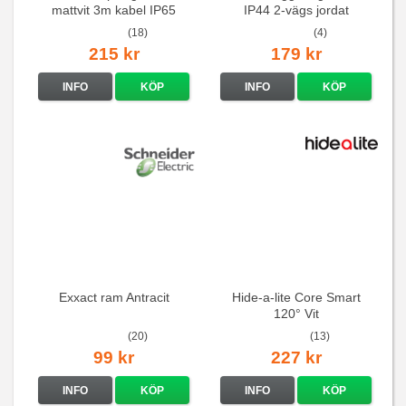
mattvit 3m kabel IP65
IP44 2-vägs jordat
(18)
(4)
215 kr
179 kr
INFO
KÖP
INFO
KÖP
Exxact ram Antracit
Hide-a-lite Core Smart
120° Vit
(20)
(13)
99 kr
227 kr
INFO
KÖP
INFO
KÖP