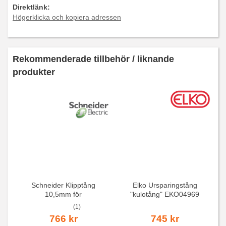
Direktlänk:
Högerklicka och kopiera adressen
Rekommenderade tillbehör / liknande
produkter
Schneider Klipptång
Elko Ursparingstång
10,5mm för
"kulotång" EKO04969
kabelingångar
10mm
(1)
766 kr
745 kr