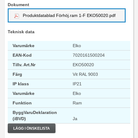
Dokument
Produktdatablad Förhöj.ram 1-F EKO50020.pdf
Teknisk data
Varumärke
Elko
EAN-Kod
7020161500204
Tillv. Art.Nr
EKO50020
Färg
Vit RAL 9003
IP klass
IP21
Varumärke
Elko
Funktion
Ram
ByggVaruDeklaration
(iBVD)
Ja
LÄGG I ÖNSKELISTA