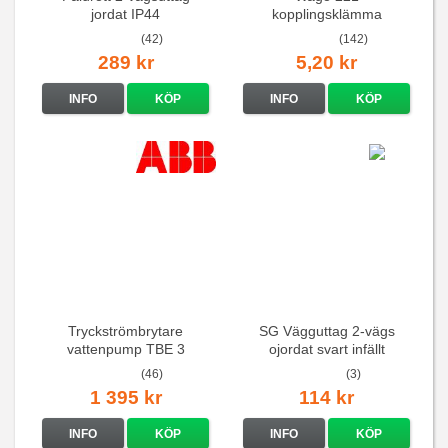
jordat IP44
kopplingsklämma
(42)
(142)
289 kr
5,20 kr
INFO
KÖP
INFO
KÖP
Tryckströmbrytare
SG Vägguttag 2-vägs
vattenpump TBE 3
ojordat svart infällt
16A/250V
(46)
(3)
1 395 kr
114 kr
INFO
KÖP
INFO
KÖP