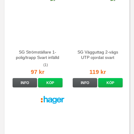
SG Strömställare 1-
SG Vägguttag 2-vägs
polig/trapp Svart infälld
UTP ojordat svart
(1)
97 kr
119 kr
INFO
KÖP
INFO
KÖP