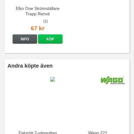
Elko One Strömställare
Trapp Renvit
(1)
67 kr
INFO
KÖP
Andra köpte även
Falurött 2-vägsuttag
Wago 221