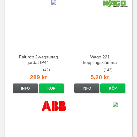
Falurött 2-vägsuttag
Wago 221
jordat IP44
kopplingsklämma
(42)
(142)
289 kr
5,20 kr
INFO
KÖP
INFO
KÖP