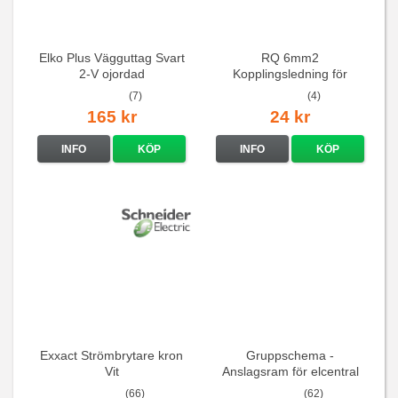
Elko Plus Vägguttag Svart
RQ 6mm2
2-V ojordad
Kopplingsledning för
elcentraler mm
(7)
(4)
165 kr
24 kr
INFO
KÖP
INFO
KÖP
Exxact Strömbrytare kron
Gruppschema -
Vit
Anslagsram för elcentral
(66)
(62)