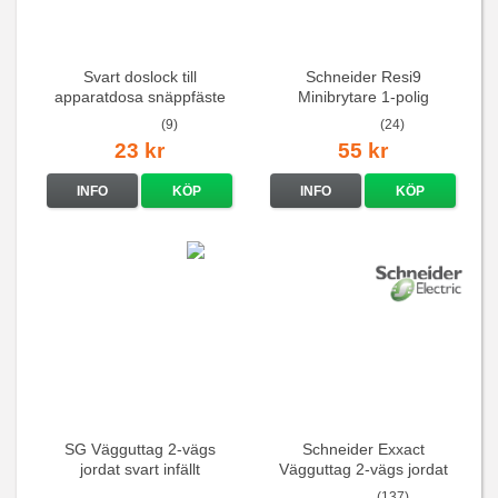
Svart doslock till
Schneider Resi9
apparatdosa snäppfäste
Minibrytare 1-polig
(9)
(24)
23 kr
55 kr
INFO
KÖP
INFO
KÖP
SG Vägguttag 2-vägs
Schneider Exxact
jordat svart infällt
Vägguttag 2-vägs jordat
16A/250V
Vit standarduttag
(137)