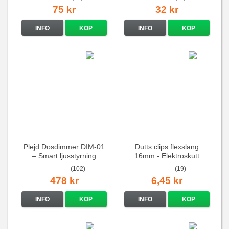
75 kr
32 kr
INFO
KÖP
INFO
KÖP
Plejd Dosdimmer DIM-01
Dutts clips flexslang
– Smart ljusstyrning
16mm - Elektroskutt
(102)
(19)
478 kr
6,45 kr
INFO
KÖP
INFO
KÖP