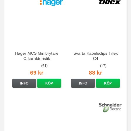
Hager MCS Minibrytare
Svarta Kabelsclips Tillex
C-karakteristik
C4
QuickConnect
(61)
(17)
69 kr
88 kr
INFO
KÖP
INFO
KÖP