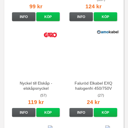
99 kr
124 kr
INFO
KÖP
INFO
KÖP
Nyckel till Elskåp -
Faluröd Elkabel EXQ
elskåpsnyckel
halogenfri 450/750V
(57)
(27)
119 kr
24 kr
INFO
KÖP
INFO
KÖP