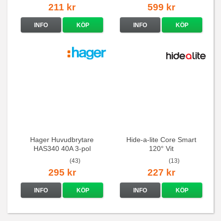
211 kr
599 kr
INFO
KÖP
INFO
KÖP
Hager Huvudbrytare
Hide-a-lite Core Smart
HAS340 40A 3-pol
120° Vit
(43)
(13)
295 kr
227 kr
INFO
KÖP
INFO
KÖP