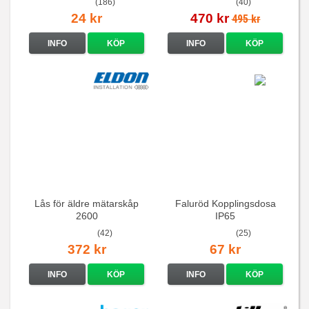
(186)
(40)
24 kr
470 kr
495 kr
INFO
KÖP
INFO
KÖP
Lås för äldre mätarskåp
Faluröd Kopplingsdosa
2600
IP65
(42)
(25)
372 kr
67 kr
INFO
KÖP
INFO
KÖP