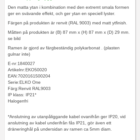
Den matta ytan i kombination med den extremt smala formen
ger en svävande effekt, och ger ytan en speciell lyster.
Färgen på produkten är renvit (RAL 9003) med matt ytfinish.
Måtten på produkten är (B) 87 mm x (H) 87 mm x (D) 29 mm.
se bild
Ramen är gjord av färgbeständig polykarbonat . (plasten
gulnar inte)
E-nr:1840027
Artikelnr:EKO50020
EAN:7020161500204
Serie:ELKO One
Färg:Renvit RAL9003
IP klass: IP21*
Halogenfri
*Anslutning av utanpåliggande kabel ovanifrån ger IP20, vid
anslutning av kabel underifrån fås IP21, gör även ett
dräneringhål på undersidan av ramen ca 5mm diam.