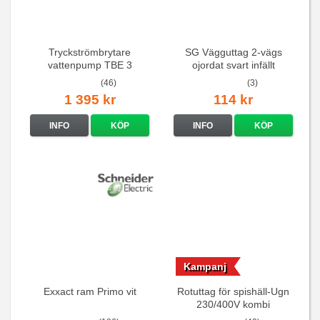
Tryckströmbrytare
SG Vägguttag 2-vägs
vattenpump TBE 3
ojordat svart infällt
16A/250V
(46)
(3)
1 395 kr
114 kr
INFO
KÖP
INFO
KÖP
Kampanj
Exxact ram Primo vit
Rotuttag för spishäll-Ugn
230/400V kombi