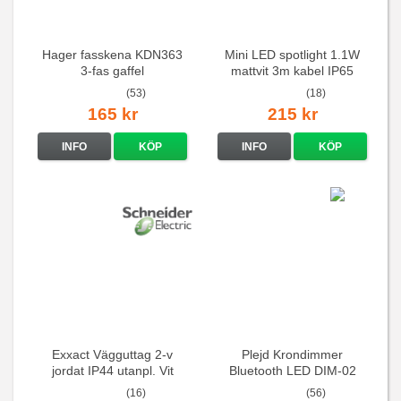
Hager fasskena KDN363
Mini LED spotlight 1.1W
3-fas gaffel
mattvit 3m kabel IP65
(53)
(18)
165 kr
215 kr
INFO
KÖP
INFO
KÖP
Exxact Vägguttag 2-v
Plejd Krondimmer
jordat IP44 utanpl. Vit
Bluetooth LED DIM-02
(16)
(56)