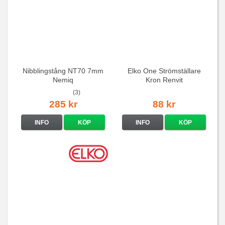
Nibblingstång NT70 7mm
Elko One Strömställare
Nemiq
Kron Renvit
(3)
285 kr
88 kr
INFO
KÖP
INFO
KÖP