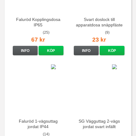
Faluröd Kopplingsdosa
Svart doslock till
IP65
apparatdosa snäppfäste
(25)
(9)
67 kr
23 kr
INFO
KÖP
INFO
KÖP
Faluröd 1-vägsuttag
SG Vägguttag 2-vägs
jordat IP44
jordat svart infällt
16A/250V
(14)