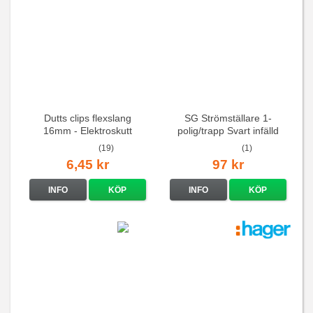
Dutts clips flexslang
SG Strömställare 1-
16mm - Elektroskutt
polig/trapp Svart infälld
(19)
(1)
6,45 kr
97 kr
INFO
KÖP
INFO
KÖP