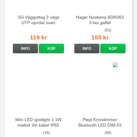
SG Vägguttag 2-vägs
Hager fasskena KDN363
UTP ojordat svart
3-fas gaffel
(53)
119 kr
165 kr
INFO
KÖP
INFO
KÖP
Mini LED spotlight 1.1W
Plejd Krondimmer
mattvit 3m kabel IP65
Bluetooth LED DIM-02
(18)
(56)