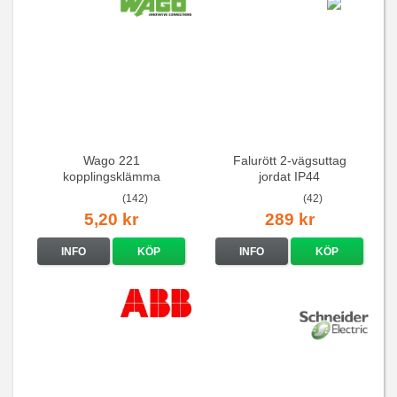
Wago 221
Falurött 2-vägsuttag
kopplingsklämma
jordat IP44
(142)
(42)
5,20 kr
289 kr
INFO
KÖP
INFO
KÖP