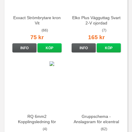
Exxact Strömbrytare kron
Elko Plus Vägguttag Svart
Vit
2-V ojordad
(66)
(7)
75 kr
165 kr
INFO
KÖP
INFO
KÖP
RQ 6mm2
Gruppschema -
Kopplingsledning för
Anslagsram för elcentral
elcentraler mm
(4)
(62)