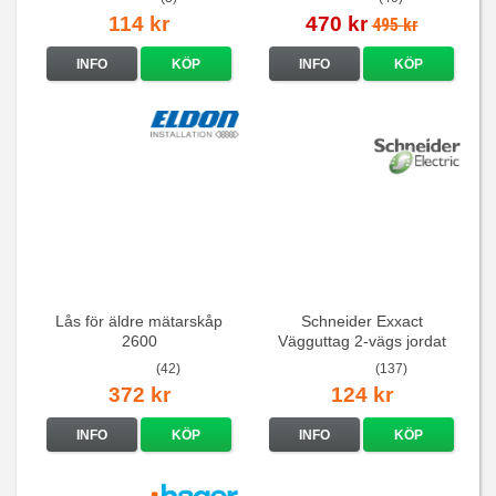
114 kr
470 kr
495 kr
INFO
KÖP
INFO
KÖP
Lås för äldre mätarskåp
Schneider Exxact
2600
Vägguttag 2-vägs jordat
Vit standarduttag
(42)
(137)
372 kr
124 kr
INFO
KÖP
INFO
KÖP