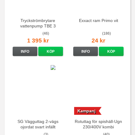
Tryckströmbrytare
Exxact ram Primo vit
vattenpump TBE 3
(46)
(186)
1 395 kr
24 kr
INFO
KÖP
INFO
KÖP
Kampanj
SG Vägguttag 2-vägs
Rotuttag för spishäll-Ugn
ojordat svart infällt
230/400V kombi
16A/250V
(3)
(40)