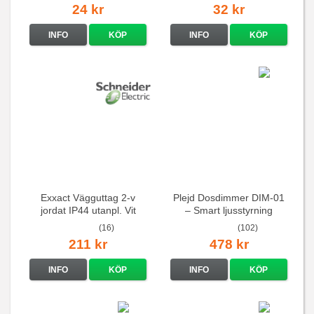
24 kr
32 kr
INFO
KÖP
INFO
KÖP
Exxact Vägguttag 2-v
Plejd Dosdimmer DIM-01
jordat IP44 utanpl. Vit
– Smart ljusstyrning
(16)
(102)
211 kr
478 kr
INFO
KÖP
INFO
KÖP