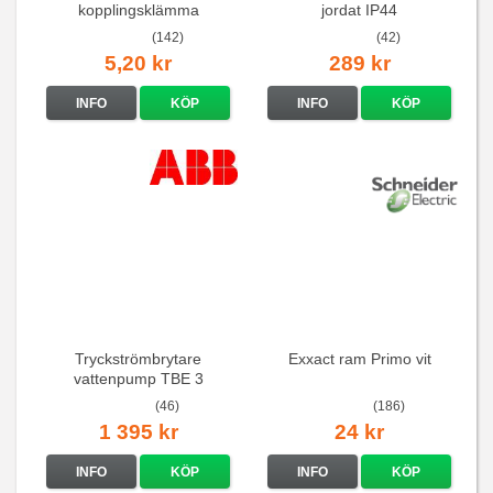
kopplingsklämma
jordat IP44
(142)
(42)
5,20 kr
289 kr
INFO
KÖP
INFO
KÖP
Tryckströmbrytare
Exxact ram Primo vit
vattenpump TBE 3
(46)
(186)
1 395 kr
24 kr
INFO
KÖP
INFO
KÖP