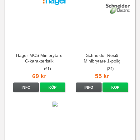
Hager MCS Minibrytare
Schneider Resi9
C-karakteristik
Minibrytare 1-polig
QuickConnect
(61)
(24)
69 kr
55 kr
INFO
KÖP
INFO
KÖP