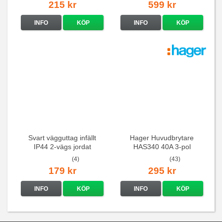
215 kr
599 kr
INFO
KÖP
INFO
KÖP
Svart vägguttag infällt
Hager Huvudbrytare
IP44 2-vägs jordat
HAS340 40A 3-pol
(4)
(43)
179 kr
295 kr
INFO
KÖP
INFO
KÖP