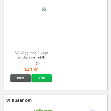
SG Vägguttag 2-vägs
ojordat svart infällt
16A/250V
(3)
114 kr
INFO
KÖP
Vi tipsar om