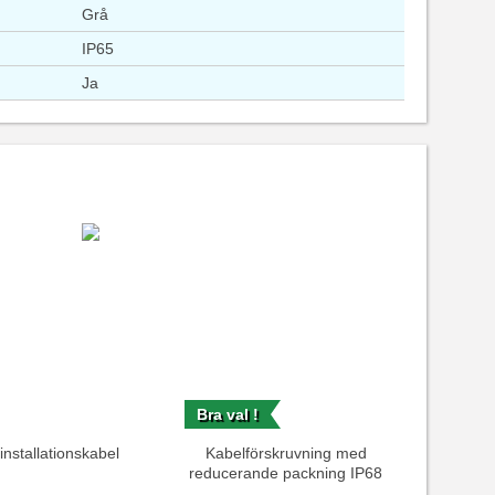
Grå
IP65
Ja
Bra val !
nstallationskabel
Kabelförskruvning med
reducerande packning IP68