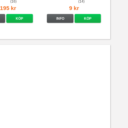
(16)
(14)
 195 kr
9 kr
KÖP
INFO
KÖP