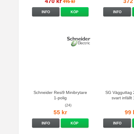
470 kr
372
495 kr
INFO
KÖP
INFO
Schneider Resi9 Minibrytare
SG Vägguttag 2
1-polig
svart infäll
(24)
55 kr
99 
INFO
KÖP
INFO