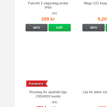
Falurött 2-vägsuttag jordat
Wago 221 kopp
IP44
(42)
289 kr
5,20
INFO
KÖP
INFO
Kampanj
Rotuttag för spishäll-Ugn
Lås för äldre m
230/400V kombi
(40)