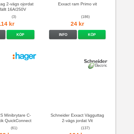
ag 2-vägs ojordat
Exxact ram Primo vit
nfällt 16A/250V
(3)
(186)
114 kr
24 kr
KÖP
INFO
KÖP
 Minibrytare C-
Schneider Exxact Vägguttag
stik QuickConnect
2-vägs jordat Vit
standarduttag
(61)
(137)