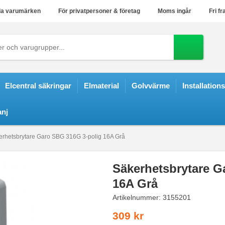
a varumärken
För privatpersoner & företag
Moms ingår
Fri fr
Elcentral säkringar
Elmaterial
Golvvärme
Installation
nj
erhetsbrytare Garo SBG 316G 3-polig 16A Grå
Säkerhetsbrytare G
16A Grå
Artikelnummer:
3155201
309 kr