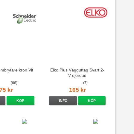
ömbrytare kron Vit
Elko Plus Vägguttag Svart 2-
V ojordad
(66)
(7)
75 kr
165 kr
KÖP
INFO
KÖP