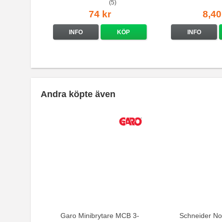
(5)
74 kr
8,40
INFO
KÖP
INFO
Andra köpte även
Garo Minibrytare MCB 3-
Schneider No