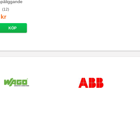
npåliggande
(12)
 kr
KÖP