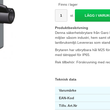
Finns i lager
st.
LÄGG I VARU
Produktbeskrivning
Denna säkerhetsbrytare från Garo k
miljöer såsom industri, hem samt of
lantbruksmiljö.Levereras som standa
Brytaren har utbrytbara hål M25 för
med tätnippel för IP65.
Rek tillbehör: Förskruvning med r
Teknisk data
Varumärke
EAN-Kod
Tillv. Art.Nr