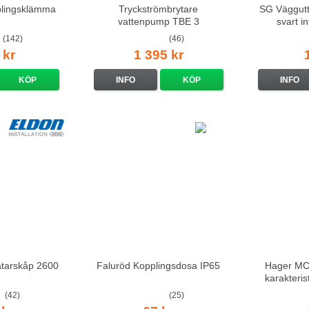
lingsklämma
Tryckströmbrytare
SG Väggutt
vattenpump TBE 3
svart i
(142)
(46)
 kr
1 395 kr
KÖP
INFO
KÖP
INFO
ätarskåp 2600
Faluröd Kopplingsdosa IP65
Hager MCS
karakteri
(42)
(25)