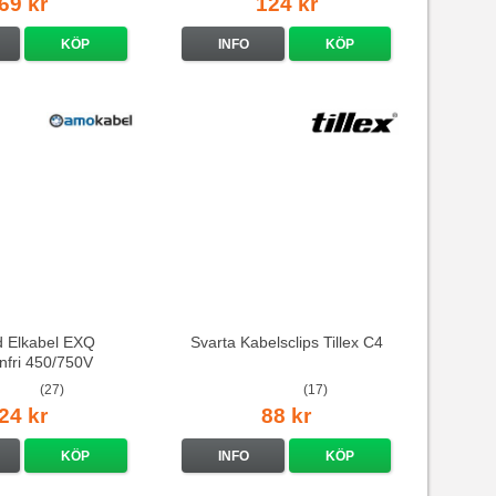
69 kr
124 kr
KÖP
INFO
KÖP
d Elkabel EXQ
Svarta Kabelsclips Tillex C4
nfri 450/750V
(27)
(17)
24 kr
88 kr
KÖP
INFO
KÖP