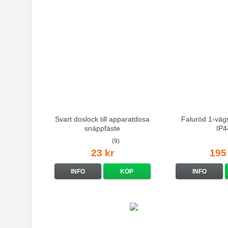
Svart doslock till apparatdosa
Faluröd 1-vägs
snäppfäste
IP4
(9)
23 kr
195
INFO
KÖP
INFO