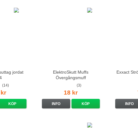
uttag jordat
ElektroSkutt Muffs
Exxact Str
4
Övergångsmuff
(14)
(3)
 kr
18 kr
KÖP
INFO
KÖP
INFO