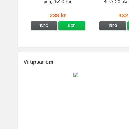
polig 6kA C-kar.
Resi9 CX uta
238 kr
432
INFO
KÖP
INFO
Vi tipsar om