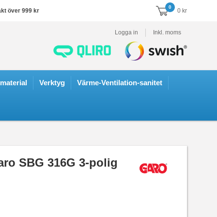
0
akt över 999 kr
0 kr
Logga in
Inkl. moms
smaterial
Verktyg
Värme-Ventilation-sanitet
aro SBG 316G 3-polig