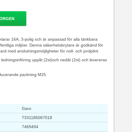
KORGEN
larar 16A, 3-polig och är anpassad för alla tänkbara
fentliga miljöer. Denna säkerhetsbrytare är godkänd för
rd med anslutningsmöjligheter för noll- och jordplint.
 ledningsinföring uppåt (2st)och nedåt (2st) och levereras
educerande packning M25
Garo
7331185067018
7469494