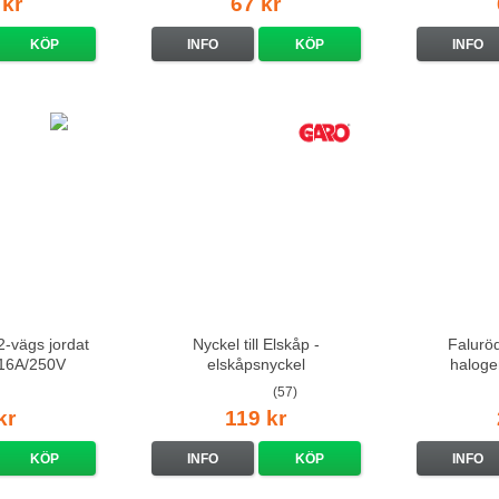
 kr
67 kr
KÖP
INFO
KÖP
INFO
-vägs jordat
Nyckel till Elskåp -
Falurö
t 16A/250V
elskåpsnyckel
haloge
(57)
kr
119 kr
KÖP
INFO
KÖP
INFO