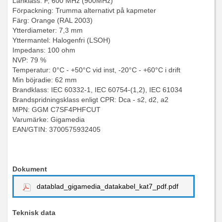
Länklass: F, 600 MHz (900MHz)
Förpackning: Trumma alternativt på kapmeter
Färg: Orange (RAL 2003)
Ytterdiameter: 7,3 mm
Yttermantel: Halogenfri (LSOH)
Impedans: 100 ohm
NVP: 79 %
Temperatur: 0°C - +50°C vid inst, -20°C - +60°C i drift
Min böjradie: 62 mm
Brandklass: IEC 60332-1, IEC 60754-(1,2), IEC 61034
Brandspridningsklass enligt CPR: Dca - s2, d2, a2
MPN: GGM C7SF4PHFCUT
Varumärke: Gigamedia
EAN/GTIN:
3700575932405
Dokument
datablad_gigamedia_datakabel_kat7_pdf.pdf
Teknisk data