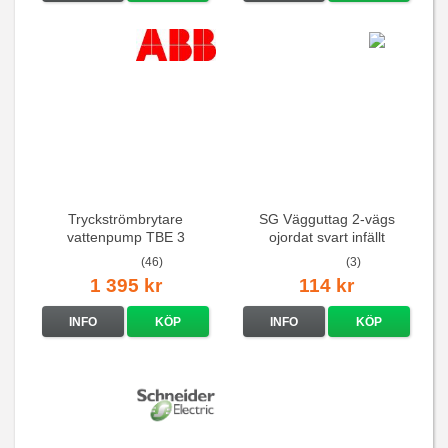
Tryckströmbrytare
SG Vägguttag 2-vägs
vattenpump TBE 3
ojordat svart infällt
16A/250V
(46)
(3)
1 395 kr
114 kr
INFO
KÖP
INFO
KÖP