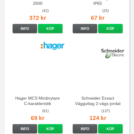
2600
IP65
(42)
(25)
372 kr
67 kr
INFO
KÖP
INFO
KÖP
Hager MCS Minibrytare
Schneider Exxact
C-karakteristik
Vägguttag 2-vägs jordat
QuickConnect
Vit standarduttag
(61)
(137)
69 kr
124 kr
INFO
KÖP
INFO
KÖP