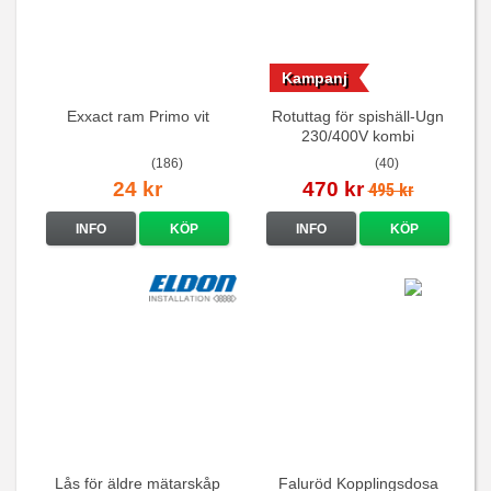
Kampanj
Exxact ram Primo vit
Rotuttag för spishäll-Ugn
230/400V kombi
(186)
(40)
24 kr
470 kr
495 kr
INFO
KÖP
INFO
KÖP
Lås för äldre mätarskåp
Faluröd Kopplingsdosa