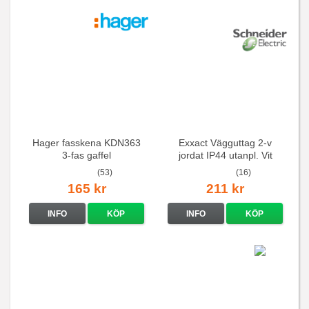
Hager fasskena KDN363
Exxact Vägguttag 2-v
3-fas gaffel
jordat IP44 utanpl. Vit
(53)
(16)
165 kr
211 kr
INFO
KÖP
INFO
KÖP