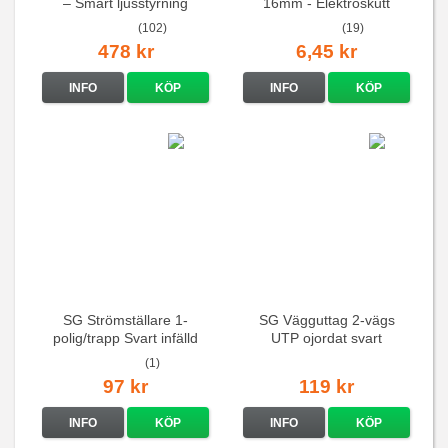
– Smart ljusstyrning
16mm - Elektroskutt
(102)
(19)
478 kr
6,45 kr
INFO
KÖP
INFO
KÖP
SG Strömställare 1-
SG Vägguttag 2-vägs
polig/trapp Svart infälld
UTP ojordat svart
(1)
97 kr
119 kr
INFO
KÖP
INFO
KÖP