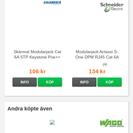
Skärmat Modularjack Cat
Modularjack Actassi S-
6A STP Keystone Poe++
One DPM RJ45 Cat 6A
STP Poe 100W
(4)
106 kr
134 kr
INFO
KÖP
INFO
KÖP
Andra köpte även