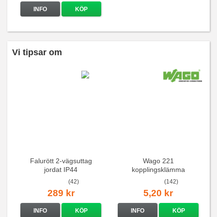
INFO
KÖP
Vi tipsar om
Falurött 2-vägsuttag
Wago 221
jordat IP44
kopplingsklämma
(42)
(142)
289 kr
5,20 kr
INFO
KÖP
INFO
KÖP