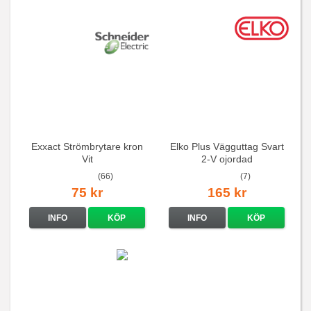
Exxact Strömbrytare kron
Elko Plus Vägguttag Svart
Vit
2-V ojordad
(66)
(7)
75 kr
165 kr
INFO
KÖP
INFO
KÖP