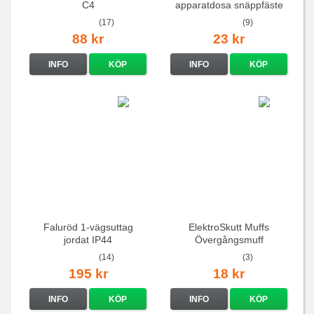
C4
apparatdosa snäppfäste
(17)
(9)
88 kr
23 kr
INFO
KÖP
INFO
KÖP
Faluröd 1-vägsuttag
ElektroSkutt Muffs
jordat IP44
Övergångsmuff
(14)
(3)
195 kr
18 kr
INFO
KÖP
INFO
KÖP