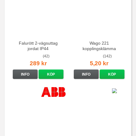
Falurött 2-vägsuttag
Wago 221
jordat IP44
kopplingsklämma
(42)
(142)
289 kr
5,20 kr
INFO
KÖP
INFO
KÖP