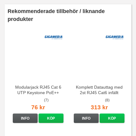
Rekommenderade tillbehör / liknande
produkter
Modularjack RJ45 Cat 6
Komplett Datauttag med
UTP Keystone PoE++
2st RJ45 Cat6 infällt
vinklat
(7)
(8)
76 kr
313 kr
INFO
KÖP
INFO
KÖP