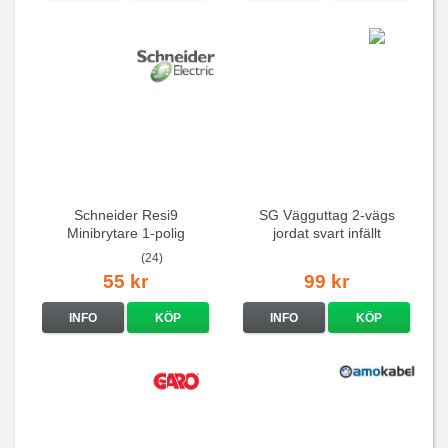
Schneider Resi9
SG Vägguttag 2-vägs
Minibrytare 1-polig
jordat svart infällt
16A/250V
(24)
55 kr
99 kr
INFO
KÖP
INFO
KÖP