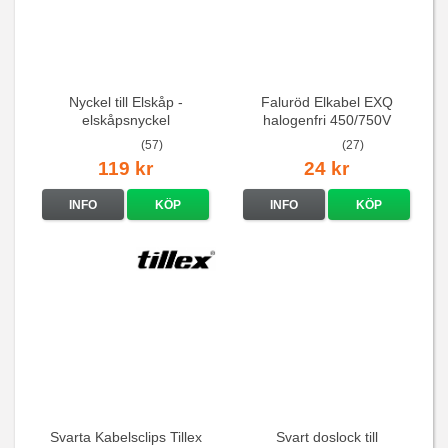
Nyckel till Elskåp -
Faluröd Elkabel EXQ
elskåpsnyckel
halogenfri 450/750V
(57)
(27)
119 kr
24 kr
INFO
KÖP
INFO
KÖP
Svarta Kabelsclips Tillex
Svart doslock till