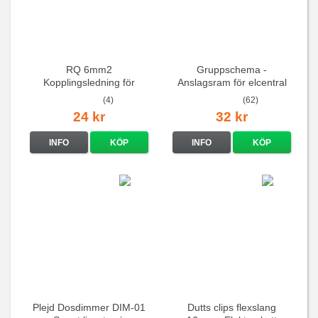
RQ 6mm2
Gruppschema -
Kopplingsledning för
Anslagsram för elcentral
elcentraler mm
(4)
(62)
24 kr
32 kr
INFO
KÖP
INFO
KÖP
Plejd Dosdimmer DIM-01
Dutts clips flexslang