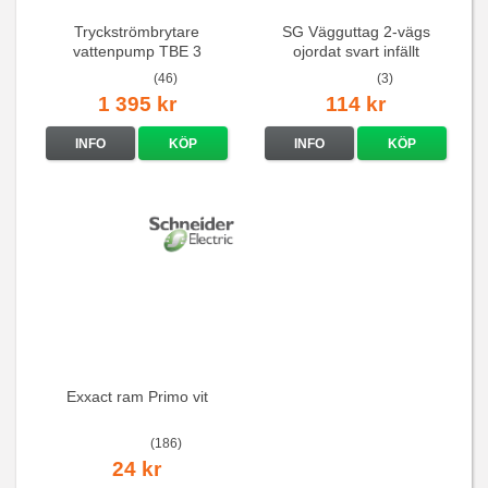
Tryckströmbrytare
SG Vägguttag 2-vägs
vattenpump TBE 3
ojordat svart infällt
16A/250V
(46)
(3)
1 395 kr
114 kr
INFO
KÖP
INFO
KÖP
Exxact ram Primo vit
(186)
24 kr