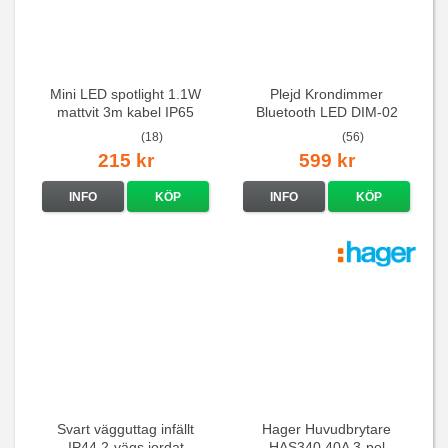
Mini LED spotlight 1.1W
Plejd Krondimmer
mattvit 3m kabel IP65
Bluetooth LED DIM-02
(18)
(56)
215 kr
599 kr
INFO
KÖP
INFO
KÖP
Svart vägguttag infällt
Hager Huvudbrytare
IP44 2-vägs jordat
HAS340 40A 3-pol