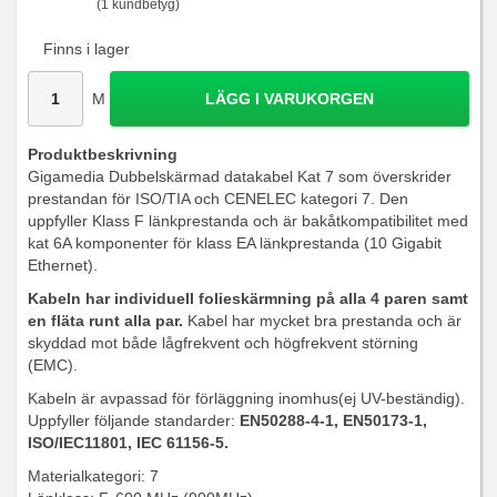
(1 kundbetyg)
Finns i lager
M
LÄGG I VARUKORGEN
Produktbeskrivning
Gigamedia Dubbelskärmad datakabel Kat 7 som överskrider
prestandan för ISO/TIA och CENELEC kategori 7. Den
uppfyller Klass F länkprestanda och är bakåtkompatibilitet med
kat 6A komponenter för klass EA länkprestanda (10 Gigabit
Ethernet).
Kabeln har individuell folieskärmning på alla 4 paren samt
en fläta runt alla par.
Kabel har mycket bra prestanda och är
skyddad mot både lågfrekvent och högfrekvent störning
(EMC).
Kabeln är avpassad för förläggning inomhus(ej UV-beständig).
Uppfyller följande standarder:
EN50288-4-1, EN50173-1,
ISO/IEC11801, IEC 61156-5.
Materialkategori: 7