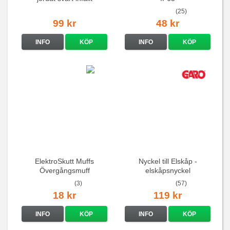
16A/250V
(25)
99 kr
48 kr
INFO
KÖP
INFO
KÖP
ElektroSkutt Muffs
Nyckel till Elskåp -
Övergångsmuff
elskåpsnyckel
(3)
(57)
18 kr
119 kr
INFO
KÖP
INFO
KÖP