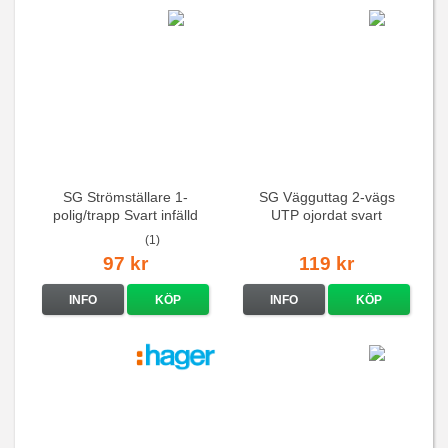
SG Strömställare 1-
SG Vägguttag 2-vägs
polig/trapp Svart infälld
UTP ojordat svart
(1)
97 kr
119 kr
INFO
KÖP
INFO
KÖP