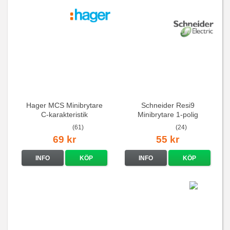
Hager MCS Minibrytare
Schneider Resi9
C-karakteristik
Minibrytare 1-polig
QuickConnect
(61)
(24)
69 kr
55 kr
INFO
KÖP
INFO
KÖP