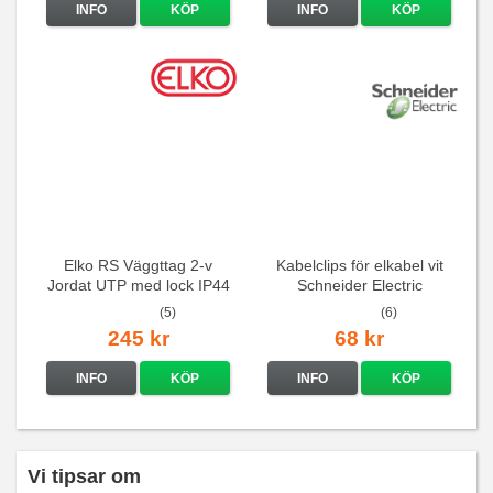
INFO
KÖP
INFO
KÖP
Elko RS Väggttag 2-v
Kabelclips för elkabel vit
Jordat UTP med lock IP44
Schneider Electric
Renvit
(5)
(6)
245 kr
68 kr
INFO
KÖP
INFO
KÖP
Vi tipsar om