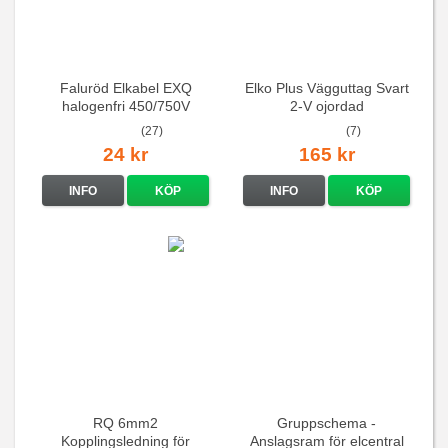
Faluröd Elkabel EXQ
Elko Plus Vägguttag Svart
halogenfri 450/750V
2-V ojordad
(27)
(7)
24 kr
165 kr
INFO
KÖP
INFO
KÖP
RQ 6mm2
Gruppschema -
Kopplingsledning för
Anslagsram för elcentral