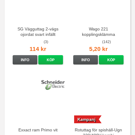
SG Vägguttag 2-vägs
Wago 221
ojordat svart infällt
kopplingsklämma
16A/250V
(3)
(142)
114 kr
5,20 kr
INFO
KÖP
INFO
KÖP
Kampanj
Exxact ram Primo vit
Rotuttag för spishäll-Ugn