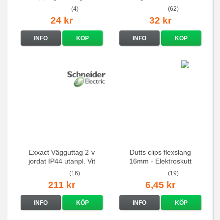
elcentraler mm
(4)
(62)
24 kr
32 kr
INFO
KÖP
INFO
KÖP
Exxact Vägguttag 2-v
Dutts clips flexslang
jordat IP44 utanpl. Vit
16mm - Elektroskutt
(16)
(19)
211 kr
6,45 kr
INFO
KÖP
INFO
KÖP