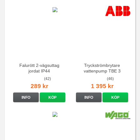
Falurött 2-vägsuttag
Tryckströmbrytare
jordat IP44
vattenpump TBE 3
(42)
(46)
289 kr
1 395 kr
INFO
KÖP
INFO
KÖP