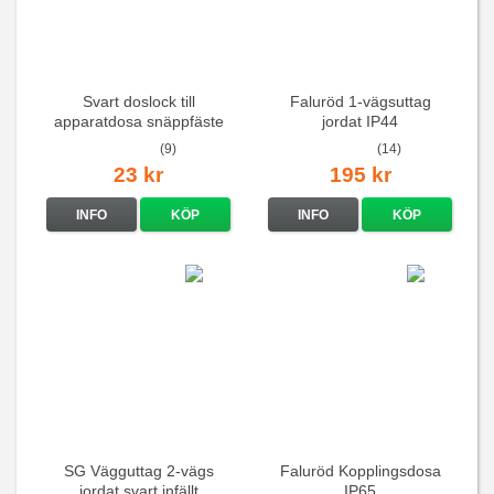
Svart doslock till
Faluröd 1-vägsuttag
apparatdosa snäppfäste
jordat IP44
(9)
(14)
23 kr
195 kr
INFO
KÖP
INFO
KÖP
SG Vägguttag 2-vägs
Faluröd Kopplingsdosa
jordat svart infällt
IP65