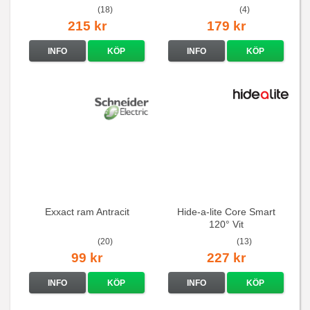
(18)
(4)
215 kr
179 kr
INFO
KÖP
INFO
KÖP
Exxact ram Antracit
Hide-a-lite Core Smart
120° Vit
(20)
(13)
99 kr
227 kr
INFO
KÖP
INFO
KÖP