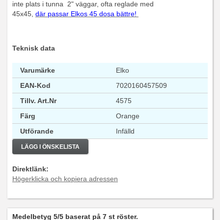
inte plats i tunna 2" väggar, ofta reglade med
45x45,
där passar Elkos 45 dosa bättre!
Teknisk data
Varumärke
Elko
EAN-Kod
7020160457509
Tillv. Art.Nr
4575
Färg
Orange
Utförande
Infälld
LÄGG I ÖNSKELISTA
Direktlänk:
Högerklicka och kopiera adressen
Medelbetyg
5
/5 baserat på
7
st röster.