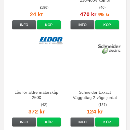
230/400V kombi
(186)
(40)
24 kr
470 kr
495 kr
INFO
KÖP
INFO
KÖP
Lås för äldre mätarskåp
Schneider Exxact
2600
Vägguttag 2-vägs jordat
Vit standarduttag
(42)
(137)
372 kr
124 kr
INFO
KÖP
INFO
KÖP