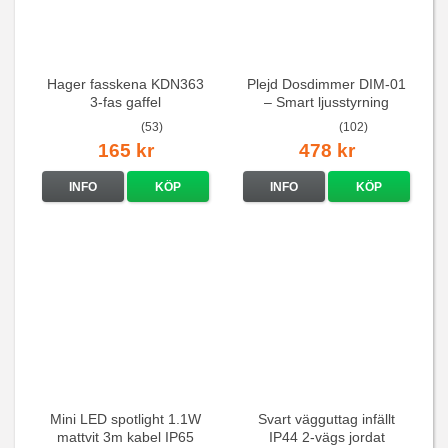
Hager fasskena KDN363
Plejd Dosdimmer DIM-01
3-fas gaffel
– Smart ljusstyrning
(53)
(102)
165 kr
478 kr
INFO
KÖP
INFO
KÖP
Mini LED spotlight 1.1W
Svart vägguttag infällt
mattvit 3m kabel IP65
IP44 2-vägs jordat