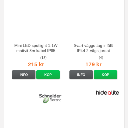
Mini LED spotlight 1.1W
Svart vägguttag infällt
mattvit 3m kabel IP65
IP44 2-vägs jordat
(18)
(4)
215 kr
179 kr
INFO
KÖP
INFO
KÖP