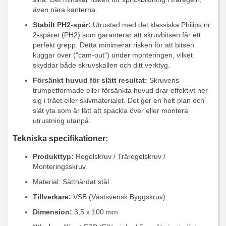
även nära kanterna.
Stabilt PH2-spår:
Utrustad med det klassiska Philips nr
2-spåret (PH2) som garanterar att skruvbitsen får ett
perfekt grepp. Detta minimerar risken för att bitsen
kuggar över ("cam-out") under monteringen, vilket
skyddar både skruvskallen och ditt verktyg.
Försänkt huvud för slätt resultat:
Skruvens
trumpetformade eller försänkta huvud drar effektivt ner
sig i träet eller skivmaterialet. Det ger en helt plan och
slät yta som är lätt att spackla över eller montera
utrustning utanpå.
Tekniska specifikationer:
Produkttyp:
Regelskruv / Träregelskruv /
Monteringsskruv
Material: Sätthärdat stål
Tillverkare:
VSB (Västsvensk Byggskruv)
Dimension:
3,5 x 100 mm