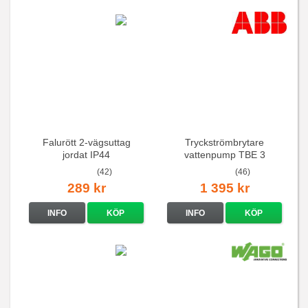
Falurött 2-vägsuttag
Tryckströmbrytare
jordat IP44
vattenpump TBE 3
(42)
(46)
289 kr
1 395 kr
INFO
KÖP
INFO
KÖP