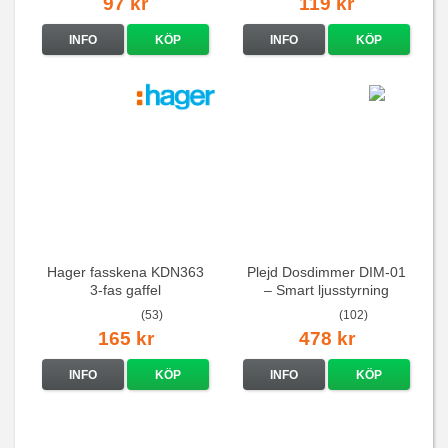
97 kr
119 kr
INFO
KÖP
INFO
KÖP
Hager fasskena KDN363
Plejd Dosdimmer DIM-01
3-fas gaffel
– Smart ljusstyrning
(53)
(102)
165 kr
478 kr
INFO
KÖP
INFO
KÖP