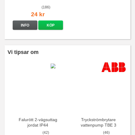
(186)
24 kr
INFO
KÖP
Vi tipsar om
Falurött 2-vägsuttag
Tryckströmbrytare
jordat IP44
vattenpump TBE 3
(42)
(46)