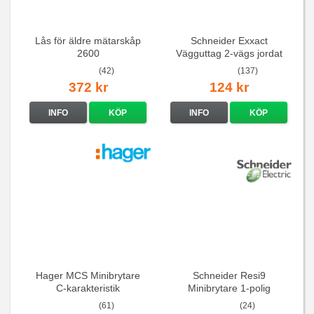
Lås för äldre mätarskåp
Schneider Exxact
2600
Vägguttag 2-vägs jordat
Vit standarduttag
(42)
(137)
372 kr
124 kr
INFO
KÖP
INFO
KÖP
Hager MCS Minibrytare
Schneider Resi9
C-karakteristik
Minibrytare 1-polig
QuickConnect
(61)
(24)