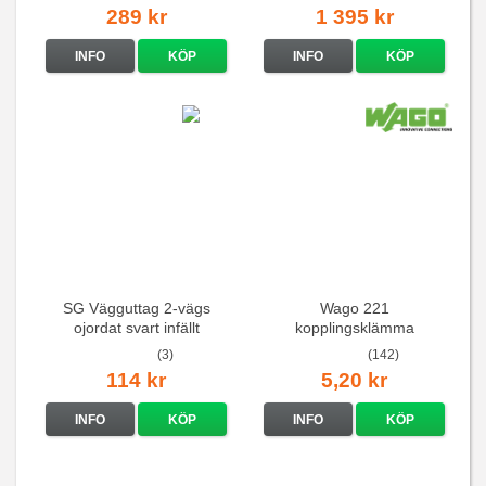
289 kr
1 395 kr
INFO
KÖP
INFO
KÖP
SG Vägguttag 2-vägs
Wago 221
ojordat svart infällt
kopplingsklämma
16A/250V
(3)
(142)
114 kr
5,20 kr
INFO
KÖP
INFO
KÖP