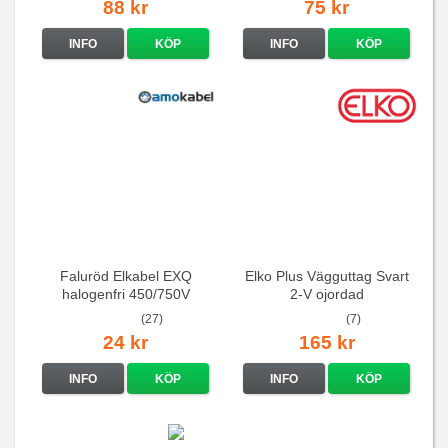
88 kr
75 kr
INFO
KÖP
INFO
KÖP
Faluröd Elkabel EXQ
Elko Plus Vägguttag Svart
halogenfri 450/750V
2-V ojordad
(27)
(7)
24 kr
165 kr
INFO
KÖP
INFO
KÖP