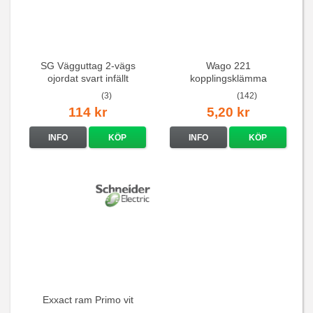
SG Vägguttag 2-vägs
Wago 221
ojordat svart infällt
kopplingsklämma
16A/250V
(3)
(142)
114 kr
5,20 kr
INFO
KÖP
INFO
KÖP
Exxact ram Primo vit