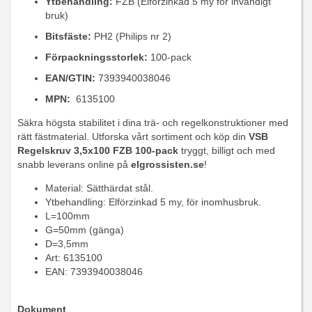
Ytbehandling:
FZB (Elförzinkad 5 my för invändigt
bruk)
Bitsfäste:
PH2 (Philips nr 2)
Förpackningsstorlek:
100-pack
EAN/GTIN:
7393940038046
MPN:
6135100
Säkra högsta stabilitet i dina trä- och regelkonstruktioner med
rätt fästmaterial. Utforska vårt sortiment och köp din
VSB
Regelskruv 3,5x100 FZB 100-pack
tryggt, billigt och med
snabb leverans online på
elgrossisten.se
!
Material: Sätthärdat stål.
Ytbehandling: Elförzinkad 5 my, för inomhusbruk.
L=100mm
G=50mm (gänga)
D=3,5mm
Art: 6135100
EAN: 7393940038046
Dokument