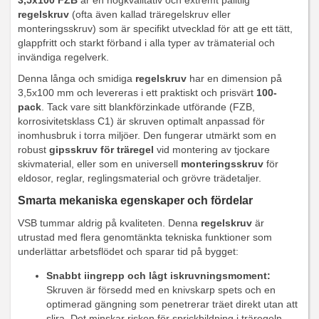
3,5x100 FZB
är en högkvalitativ och extremt pålitlig
regelskruv
(ofta även kallad träregelskruv eller
monteringsskruv) som är specifikt utvecklad för att ge ett tätt,
glappfritt och starkt förband i alla typer av trämaterial och
invändiga regelverk.
Denna långa och smidiga
regelskruv
har en dimension på
3,5x100 mm och levereras i ett praktiskt och prisvärt
100-
pack
. Tack vare sitt blankförzinkade utförande (FZB,
korrosivitetsklass C1) är skruven optimalt anpassad för
inomhusbruk i torra miljöer. Den fungerar utmärkt som en
robust
gipsskruv för träregel
vid montering av tjockare
skivmaterial, eller som en universell
monteringsskruv
för
eldosor, reglar, reglingsmaterial och grövre trädetaljer.
Smarta mekaniska egenskaper och fördelar
VSB tummar aldrig på kvaliteten. Denna
regelskruv
är
utrustad med flera genomtänkta tekniska funktioner som
underlättar arbetsflödet och sparar tid på bygget:
Snabbt iingrepp och lågt iskruvningsmoment:
Skruven är försedd med en knivskarp spets och en
optimerad gängning som penetrerar träet direkt utan att
slira. Det minskar risken för sprickbildning i träregeln,