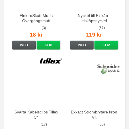
ElektroSkutt Muffs
Nyckel till Elskåp -
Övergångsmuff
elskåpsnyckel
(3)
(57)
18 kr
119 kr
INFO
KÖP
INFO
KÖP
Svarta Kabelsclips Tillex
Exxact Strömbrytare kron
C4
Vit
(17)
(66)