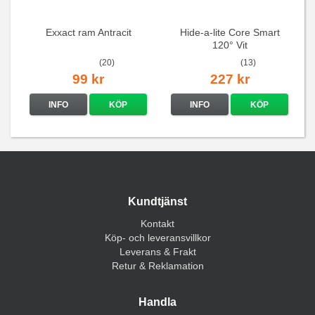
Exxact ram Antracit
Hide-a-lite Core Smart
120° Vit
(20)
(13)
99 kr
227 kr
INFO
KÖP
INFO
KÖP
Kundtjänst
Kontakt
Köp- och leveransvillkor
Leverans & Frakt
Retur & Reklamation
Handla