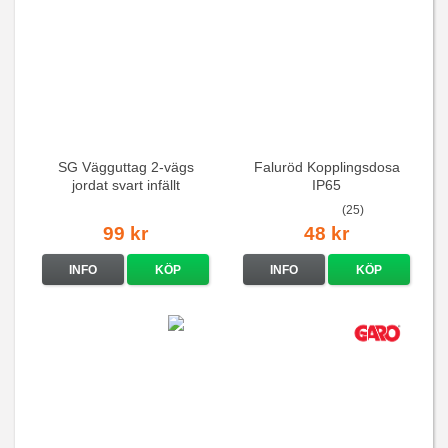
SG Vägguttag 2-vägs
Faluröd Kopplingsdosa
jordat svart infällt
IP65
16A/250V
(25)
99 kr
48 kr
INFO
KÖP
INFO
KÖP