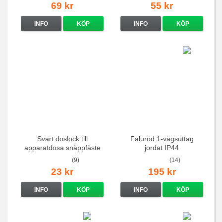
69 kr
55 kr
INFO
KÖP
INFO
KÖP
Svart doslock till
Faluröd 1-vägsuttag
apparatdosa snäppfäste
jordat IP44
(9)
(14)
23 kr
195 kr
INFO
KÖP
INFO
KÖP