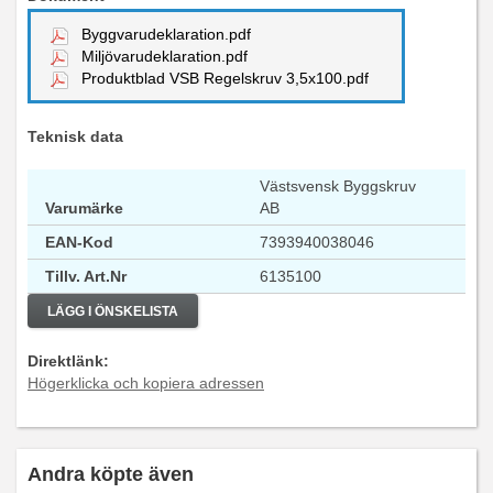
Byggvarudeklaration.pdf
Miljövarudeklaration.pdf
Produktblad VSB Regelskruv 3,5x100.pdf
Teknisk data
Västsvensk Byggskruv
Varumärke
AB
EAN-Kod
7393940038046
Tillv. Art.Nr
6135100
LÄGG I ÖNSKELISTA
Direktlänk:
Högerklicka och kopiera adressen
Andra köpte även