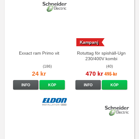
Kampanj
Exxact ram Primo vit
Rotuttag för spishäll-Ugn
230/400V kombi
(186)
(40)
24 kr
470 kr
495 kr
INFO
KÖP
INFO
KÖP