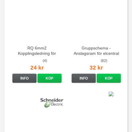
RQ 6mm2
Gruppschema -
Kopplingsledning för
Anslagsram för elcentral
elcentraler mm
(4)
(62)
24 kr
32 kr
INFO
KÖP
INFO
KÖP