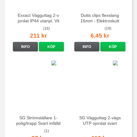
Exxact Vägguttag 2-v
Dutts clips flexslang
jordat IP44 utanpl. Vit
16mm - Elektroskutt
(16)
(19)
211 kr
6,45 kr
INFO
KÖP
INFO
KÖP
SG Strömställare 1-
SG Vägguttag 2-vägs
polig/trapp Svart infälld
UTP ojordat svart
(1)