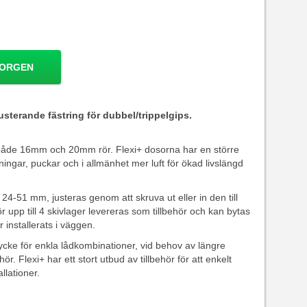
KORGEN
usterande fästring för dubbel/trippelgips.
r både 16mm och 20mm rör. Flexi+ dosorna har en större
ningar, puckar och i allmänhet mer luft för ökad livslängd
24-51 mm, justeras genom att skruva ut eller in den till
 upp till 4 skivlager levereras som tillbehör och kan bytas
 installerats i väggen.
ycke för enkla lådkombinationer, vid behov av längre
ör. Flexi+ har ett stort utbud av tillbehör för att enkelt
llationer.