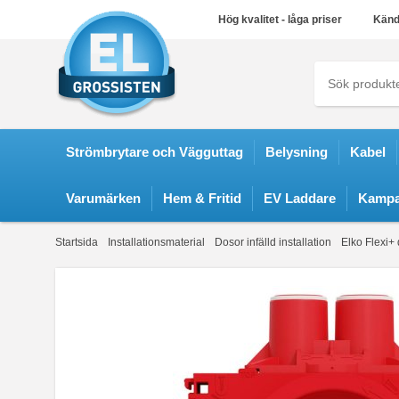
Hög kvalitet - låga priser
Känd
Strömbrytare och Vägguttag
Belysning
Kabel
Varumärken
Hem & Fritid
EV Laddare
Kampa
Startsida
Installationsmaterial
Dosor infälld installation
Elko Flexi+