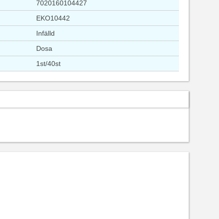
7020160104427
EKO10442
Infälld
Dosa
1st/40st