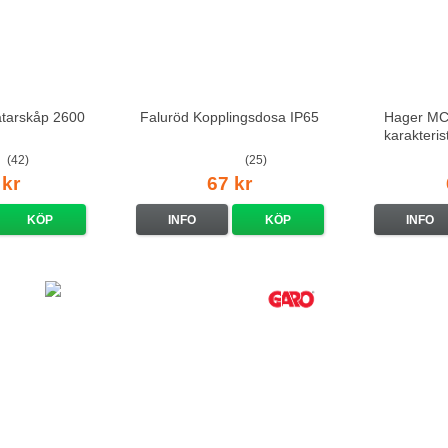
ätarskåp 2600
Faluröd Kopplingsdosa IP65
Hager MCS
karakteri
(42)
(25)
 kr
67 kr
KÖP
INFO
KÖP
INFO