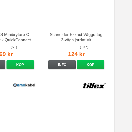
 Minibrytare C-
Schneider Exxact Vägguttag
stik QuickConnect
2-vägs jordat Vit
standarduttag
(61)
(137)
69 kr
124 kr
KÖP
INFO
KÖP