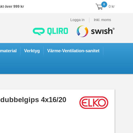
0
akt över 999 kr
0 kr
Logga in
Inkl. moms
smaterial
Verktyg
Värme-Ventilation-sanitet
 dubbelgips 4x16/20