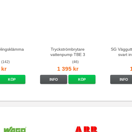
lingsklämma
Tryckströmbrytare
SG Väggutt
vattenpump TBE 3
svart i
(142)
(46)
 kr
1 395 kr
KÖP
INFO
KÖP
INFO