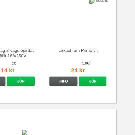
ag 2-vägs ojordat
Exxact ram Primo vit
nfällt 16A/250V
(3)
(186)
114 kr
24 kr
KÖP
INFO
KÖP