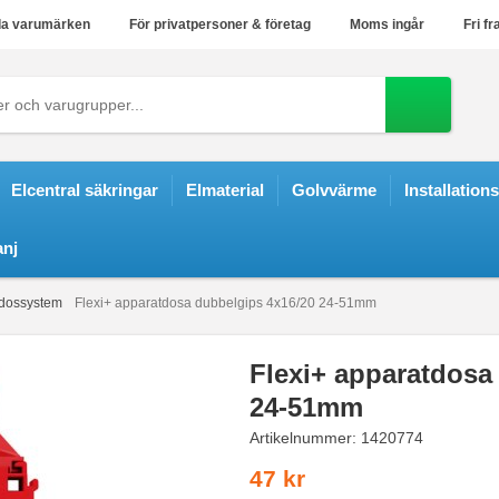
a varumärken
För privatpersoner & företag
Moms ingår
Fri fr
Elcentral säkringar
Elmaterial
Golvvärme
Installation
nj
 dossystem
Flexi+ apparatdosa dubbelgips 4x16/20 24-51mm
Flexi+ apparatdosa
24-51mm
Artikelnummer:
1420774
47 kr