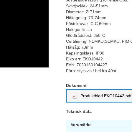
Justerande fästring för enkelgips.
Skivtjocklek: 24-51mm
Diameter: Ø 71mm
Håltagning: 73-74mm
Fästskruvar: C-C 60mm
Halogenfri: Ja
Glödtrådstest: 850°C
Certifiering: NEMKO,SEMKO, FIM
Hålsåg: 73mm
Kapslingsklass: IP30
Elko art: EKO10442
EAN: 7020160104427
Förp: styckvis / hel frp 40st
Dokument
Produktblad EKO10442.pdf
Teknisk data
Varumärke