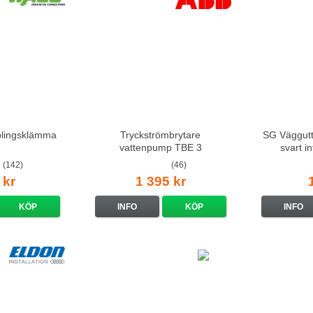
lingsklämma
Tryckströmbrytare
SG Väggutt
vattenpump TBE 3
svart i
(142)
(46)
 kr
1 395 kr
KÖP
INFO
KÖP
INFO