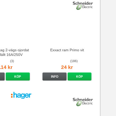
ag 2-vägs ojordat
Exxact ram Primo vit
nfällt 16A/250V
(3)
(186)
114 kr
24 kr
KÖP
INFO
KÖP