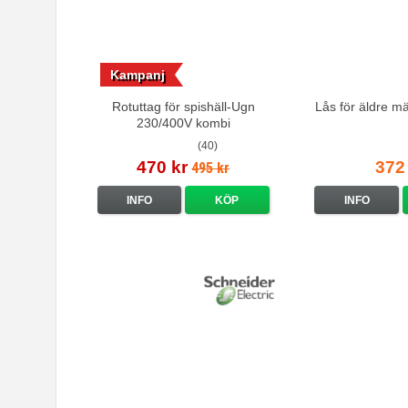
Kampanj
Rotuttag för spishäll-Ugn
Lås för äldre m
230/400V kombi
(40)
470 kr
372
495 kr
INFO
KÖP
INFO