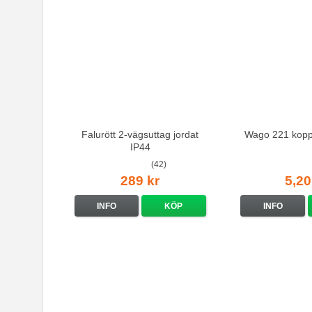
Falurött 2-vägsuttag jordat
Wago 221 kopp
IP44
(42)
289 kr
5,20
INFO
KÖP
INFO