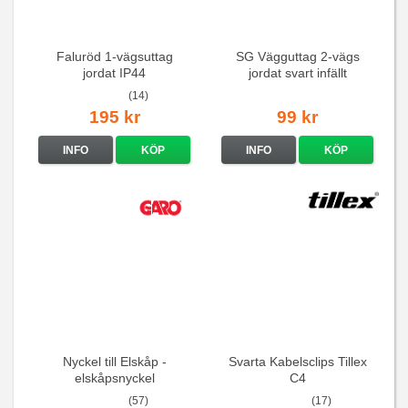
Faluröd 1-vägsuttag
SG Vägguttag 2-vägs
jordat IP44
jordat svart infällt
16A/250V
(14)
195 kr
99 kr
INFO
KÖP
INFO
KÖP
Nyckel till Elskåp -
Svarta Kabelsclips Tillex
elskåpsnyckel
C4
(57)
(17)