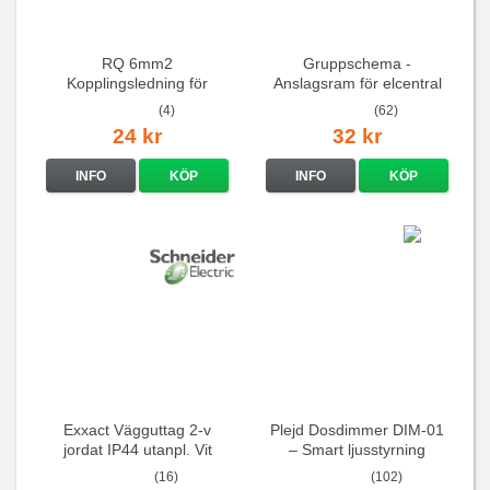
RQ 6mm2
Gruppschema -
Kopplingsledning för
Anslagsram för elcentral
elcentraler mm
(4)
(62)
24 kr
32 kr
INFO
KÖP
INFO
KÖP
Exxact Vägguttag 2-v
Plejd Dosdimmer DIM-01
jordat IP44 utanpl. Vit
– Smart ljusstyrning
(16)
(102)