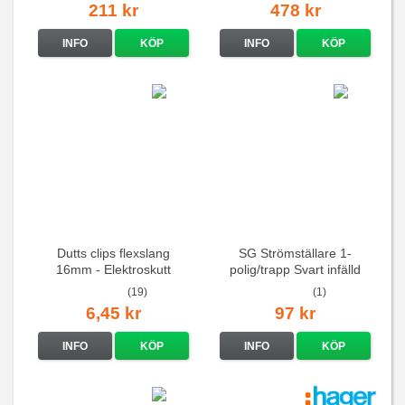
211 kr
478 kr
INFO
KÖP
INFO
KÖP
Dutts clips flexslang
SG Strömställare 1-
16mm - Elektroskutt
polig/trapp Svart infälld
(19)
(1)
6,45 kr
97 kr
INFO
KÖP
INFO
KÖP