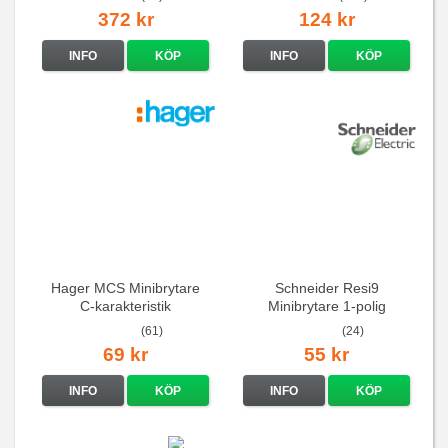
372 kr
124 kr
INFO
KÖP
INFO
KÖP
Hager MCS Minibrytare
Schneider Resi9
C-karakteristik
Minibrytare 1-polig
QuickConnect
(61)
(24)
69 kr
55 kr
INFO
KÖP
INFO
KÖP