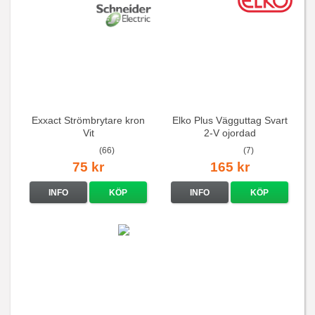
Exxact Strömbrytare kron
Elko Plus Vägguttag Svart
Vit
2-V ojordad
(66)
(7)
75 kr
165 kr
INFO
KÖP
INFO
KÖP