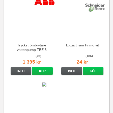
Tryckströmbrytare
Exxact ram Primo vit
vattenpump TBE 3
(46)
(186)
1 395 kr
24 kr
INFO
KÖP
INFO
KÖP