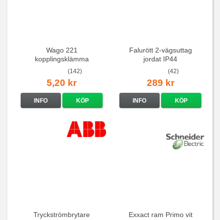
Wago 221
Falurött 2-vägsuttag
kopplingsklämma
jordat IP44
(142)
(42)
5,20 kr
289 kr
INFO
KÖP
INFO
KÖP
Tryckströmbrytare
Exxact ram Primo vit