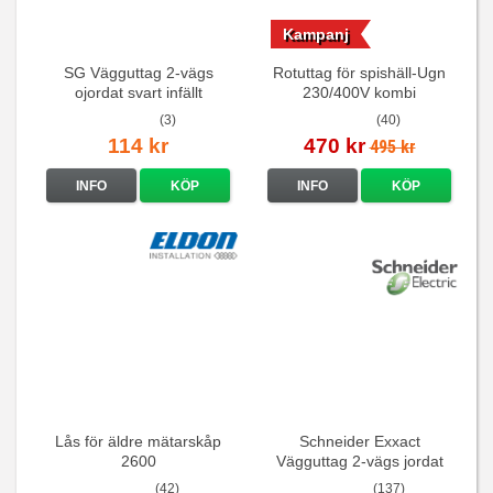
Kampanj
SG Vägguttag 2-vägs
Rotuttag för spishäll-Ugn
ojordat svart infällt
230/400V kombi
16A/250V
(3)
(40)
114 kr
470 kr
495 kr
INFO
KÖP
INFO
KÖP
Lås för äldre mätarskåp
Schneider Exxact
2600
Vägguttag 2-vägs jordat
Vit standarduttag
(42)
(137)