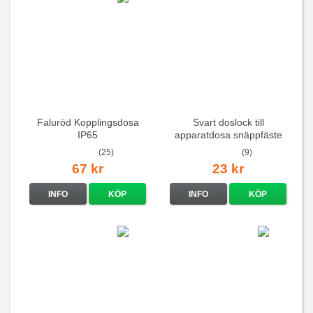
Faluröd Kopplingsdosa
Svart doslock till
IP65
apparatdosa snäppfäste
(25)
(9)
67 kr
23 kr
INFO
KÖP
INFO
KÖP