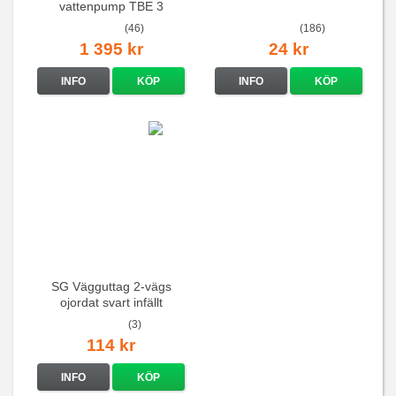
vattenpump TBE 3
(46)
(186)
1 395 kr
24 kr
INFO
KÖP
INFO
KÖP
SG Vägguttag 2-vägs
ojordat svart infällt
16A/250V
(3)
114 kr
INFO
KÖP