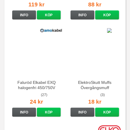
119 kr
88 kr
INFO
KÖP
INFO
KÖP
Faluröd Elkabel EXQ
ElektroSkutt Muffs
halogenfri 450/750V
Övergångsmuff
(27)
(3)
24 kr
18 kr
INFO
KÖP
INFO
KÖP