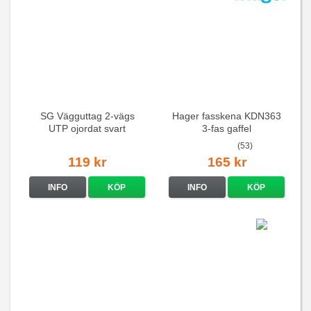
SG Vägguttag 2-vägs
Hager fasskena KDN363
UTP ojordat svart
3-fas gaffel
(53)
119 kr
165 kr
INFO
KÖP
INFO
KÖP