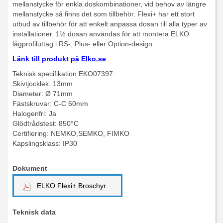
mellanstycke för enkla doskombinationer, vid behov av längre
mellanstycke så finns det som tillbehör. Flexi+ har ett stort
utbud av tillbehör för att enkelt anpassa dosan till alla typer av
installationer. 1½ dosan användas för att montera ELKO
lågprofiluttag i RS-, Plus- eller Option-design.
Länk till produkt på Elko.se
Teknisk specifikation EKO07397:
Skivtjocklek: 13mm
Diameter: Ø 71mm
Fästskruvar: C-C 60mm
Halogenfri: Ja
Glödtrådstest: 850°C
Certifiering: NEMKO,SEMKO, FIMKO
Kapslingsklass: IP30
Dokument
ELKO Flexi+ Broschyr
Teknisk data