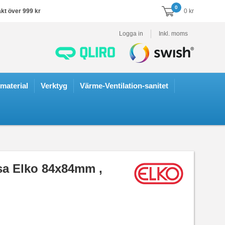
0
akt över 999 kr
0 kr
Logga in
Inkl. moms
smaterial
Verktyg
Värme-Ventilation-sanitet
sa Elko 84x84mm ,