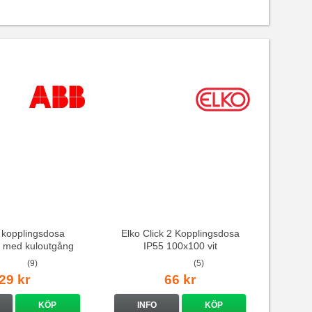
 kopplingsdosa
Elko Click 2 Kopplingsdosa
. med kuloutgång
IP55 100x100 vit
KFL-U
(9)
(5)
29 kr
66 kr
KÖP
INFO
KÖP