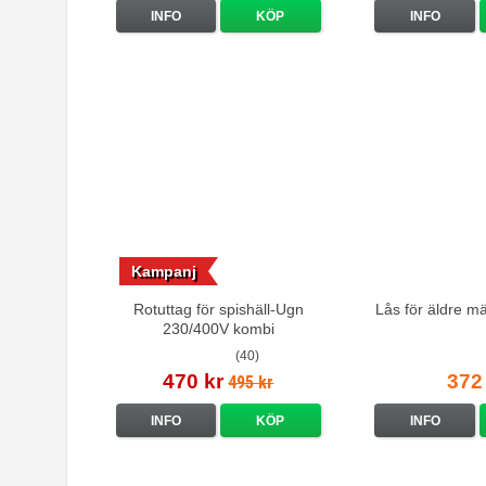
INFO
KÖP
INFO
Kampanj
Rotuttag för spishäll-Ugn
Lås för äldre m
230/400V kombi
(40)
470 kr
372
495 kr
INFO
KÖP
INFO