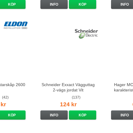
KÖP
INFO
KÖP
INFO
ätarskåp 2600
Schneider Exxact Vägguttag
Hager MCS
2-vägs jordat Vit
karakteri
standarduttag
(42)
(137)
 kr
124 kr
KÖP
INFO
KÖP
INFO