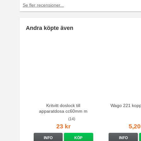
Se fler recensioner...
Andra köpte även
Kritvitt doslock till
Wago 221 kopp
apparatdosa cc60mm m
kuloutgång
(14)
23 kr
5,20
INFO
KÖP
INFO