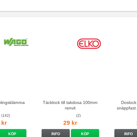
lingsklämma
Täcklock till takdosa 100mm
Doslock
renvit
snäppfast
(142)
(2)
 kr
29 kr
KÖP
INFO
KÖP
INFO