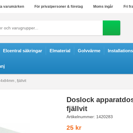
a varumärken
För privatpersoner & företag
Moms ingår
Fri fr
Elcentral säkringar
Elmaterial
Golvvärme
Installation
nj
x84mm , fjällvit
Doslock apparatdo
fjällvit
Artikelnummer:
1420283
25 kr