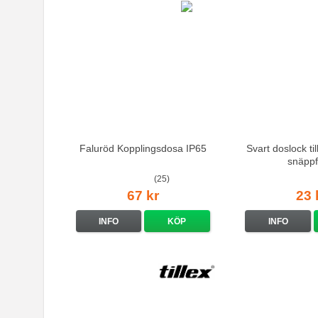
Faluröd Kopplingsdosa IP65
Svart doslock ti
snäppf
(25)
67 kr
23 
INFO
KÖP
INFO