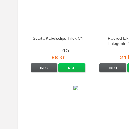
Svarta Kabelsclips Tillex C4
Faluröd El
halogenfri
(17)
88 kr
24 
INFO
KÖP
INFO