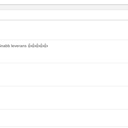
 Snabb leverans 👍👍👍👍👍