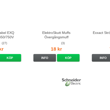
kabel EXQ
ElektroSkutt Muffs
Exxact Str
 450/750V
Övergångsmuff
(27)
(3)
kr
18 kr
KÖP
INFO
KÖP
INFO