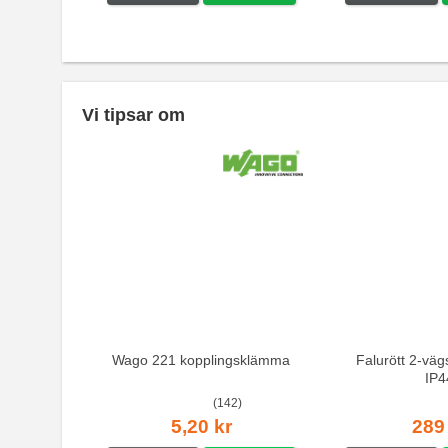
Vi tipsar om
Wago 221 kopplingsklämma
Falurött 2-väg
IP4
(142)
5,20 kr
289