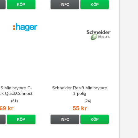
KÖP
INFO
KÖP
 Minibrytare C-
Schneider Resi9 Minibrytare
stik QuickConnect
1-polig
(61)
(24)
69 kr
55 kr
KÖP
INFO
KÖP