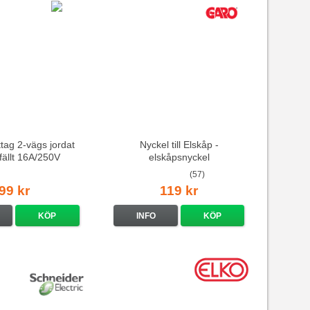
tag 2-vägs jordat
Nyckel till Elskåp -
nfällt 16A/250V
elskåpsnyckel
(57)
99 kr
119 kr
KÖP
INFO
KÖP