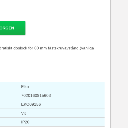
KORGEN
adratiskt doslock för 60 mm fästskruvavstånd.(vanliga
Elko
7020160915603
EKO09156
Vit
IP20