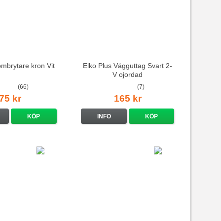
ömbrytare kron Vit
Elko Plus Vägguttag Svart 2-
V ojordad
(66)
(7)
75 kr
165 kr
KÖP
INFO
KÖP