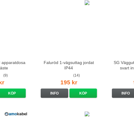
ll apparatdosa
Faluröd 1-vägsuttag jordat
SG Väggut
äste
IP44
svart i
(9)
(14)
kr
195 kr
KÖP
INFO
KÖP
INFO