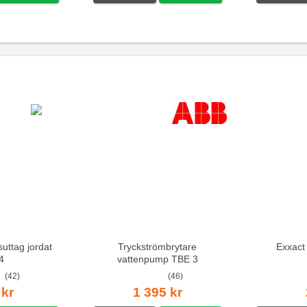
suttag jordat
Tryckströmbrytare
Exxact
4
vattenpump TBE 3
(42)
(46)
 kr
1 395 kr