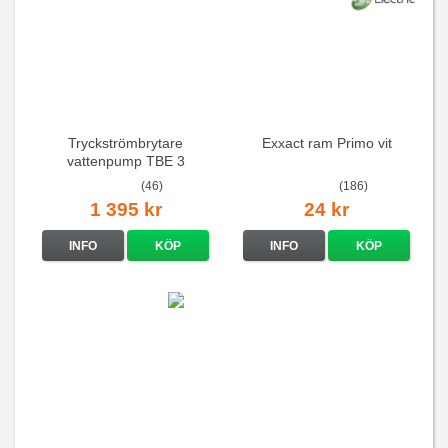
Tryckströmbrytare
Exxact ram Primo vit
vattenpump TBE 3
(46)
(186)
1 395 kr
24 kr
INFO
KÖP
INFO
KÖP