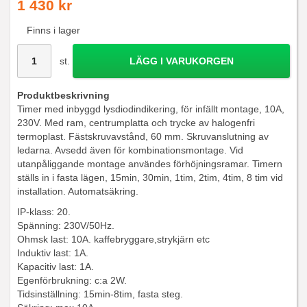
1 430 kr
Finns i lager
st.
LÄGG I VARUKORGEN
Produktbeskrivning
Timer med inbyggd lysdiodindikering, för infällt montage, 10A,
230V. Med ram, centrumplatta och trycke av halogenfri
termoplast. Fästskruvavstånd, 60 mm. Skruvanslutning av
ledarna. Avsedd även för kombinationsmontage. Vid
utanpåliggande montage användes förhöjningsramar. Timern
ställs in i fasta lägen, 15min, 30min, 1tim, 2tim, 4tim, 8 tim vid
installation. Automatsäkring.
IP-klass: 20.
Spänning: 230V/50Hz.
Ohmsk last: 10A. kaffebryggare,strykjärn etc
Induktiv last: 1A.
Kapacitiv last: 1A.
Egenförbrukning: c:a 2W.
Tidsinställning: 15min-8tim, fasta steg.