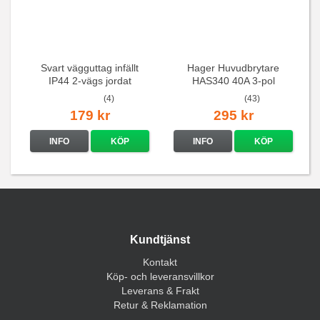
Svart vägguttag infällt
Hager Huvudbrytare
IP44 2-vägs jordat
HAS340 40A 3-pol
(4)
(43)
179 kr
295 kr
INFO
KÖP
INFO
KÖP
Kundtjänst
Kontakt
Köp- och leveransvillkor
Leverans & Frakt
Retur & Reklamation