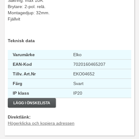
Säkring: max 10A.
Brytare: 2-pol. relä.
Montagedjup: 32mm.
Fjällvit
Teknisk data
Varumärke
Elko
EAN-Kod
7020160465207
Tillv. Art.Nr
EKO04652
Färg
Svart
IP klass
IP20
LÄGG I ÖNSKELISTA
Direktlänk:
Högerklicka och kopiera adressen