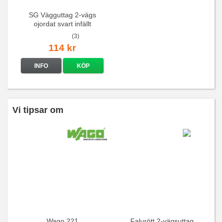
SG Vägguttag 2-vägs
ojordat svart infällt
16A/250V
(3)
114 kr
INFO
KÖP
Vi tipsar om
Wago 221
Falurött 2-vägsuttag