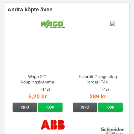
Andra köpte även
Wago 221
Falurött 2-vägsuttag
kopplingsklämma
jordat IP44
(142)
(42)
5,20 kr
289 kr
INFO
KÖP
INFO
KÖP