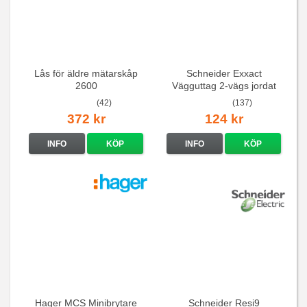
Lås för äldre mätarskåp
Schneider Exxact
2600
Vägguttag 2-vägs jordat
Vit standarduttag
(42)
(137)
372 kr
124 kr
INFO
KÖP
INFO
KÖP
Hager MCS Minibrytare
Schneider Resi9