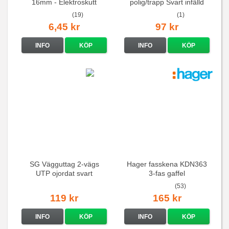
16mm - Elektroskutt
polig/trapp Svart infälld
(19)
(1)
6,45 kr
97 kr
INFO
KÖP
INFO
KÖP
SG Vägguttag 2-vägs
Hager fasskena KDN363
UTP ojordat svart
3-fas gaffel
(53)
119 kr
165 kr
INFO
KÖP
INFO
KÖP