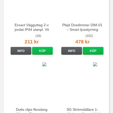
Exxact Vägguttag 2-v
Plejd Dosdimmer DIM-01
jordat IP44 utanpl. Vit
– Smart ljusstyrning
(16)
(102)
211 kr
478 kr
INFO
KÖP
INFO
KÖP
Dutts clips flexslang
SG Strömställare 1-