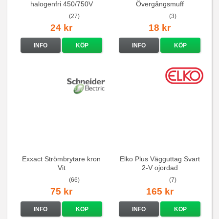
halogenfri 450/750V
Övergångsmuff
(27)
(3)
24 kr
18 kr
INFO
KÖP
INFO
KÖP
Exxact Strömbrytare kron
Elko Plus Vägguttag Svart
Vit
2-V ojordad
(66)
(7)
75 kr
165 kr
INFO
KÖP
INFO
KÖP