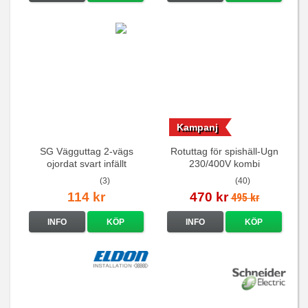
Kampanj
SG Vägguttag 2-vägs
Rotuttag för spishäll-Ugn
ojordat svart infällt
230/400V kombi
16A/250V
(3)
(40)
114 kr
470 kr
495 kr
INFO
KÖP
INFO
KÖP