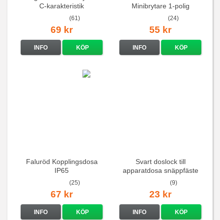
C-karakteristik
Minibrytare 1-polig
QuickConnect
(61)
(24)
69 kr
55 kr
INFO
KÖP
INFO
KÖP
Faluröd Kopplingsdosa
Svart doslock till
IP65
apparatdosa snäppfäste
(25)
(9)
67 kr
23 kr
INFO
KÖP
INFO
KÖP