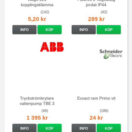
kopplingsklämma
jordat IP44
(142)
(42)
5,20 kr
289 kr
INFO
KÖP
INFO
KÖP
Tryckströmbrytare
Exxact ram Primo vit
vattenpump TBE 3
(46)
(186)
1 395 kr
24 kr
INFO
KÖP
INFO
KÖP