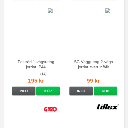
Faluröd 1-vägsuttag
SG Vägguttag 2-vägs
jordat IP44
jordat svart infällt
16A/250V
(14)
195 kr
99 kr
INFO
KÖP
INFO
KÖP