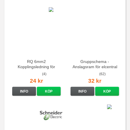
RQ 6mm2
Gruppschema -
Kopplingsledning för
Anslagsram för elcentral
elcentraler mm
(4)
(62)
24 kr
32 kr
INFO
KÖP
INFO
KÖP