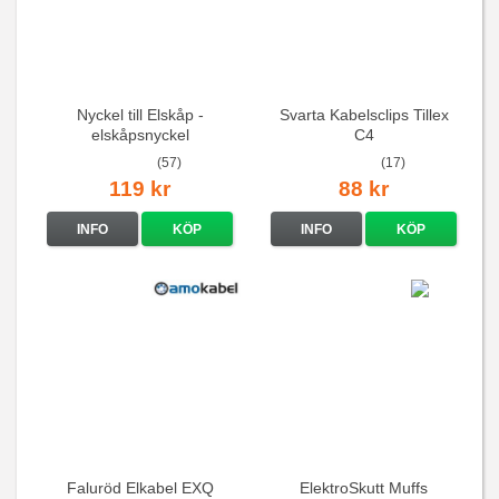
Nyckel till Elskåp -
Svarta Kabelsclips Tillex
elskåpsnyckel
C4
(57)
(17)
119 kr
88 kr
INFO
KÖP
INFO
KÖP
Faluröd Elkabel EXQ
ElektroSkutt Muffs