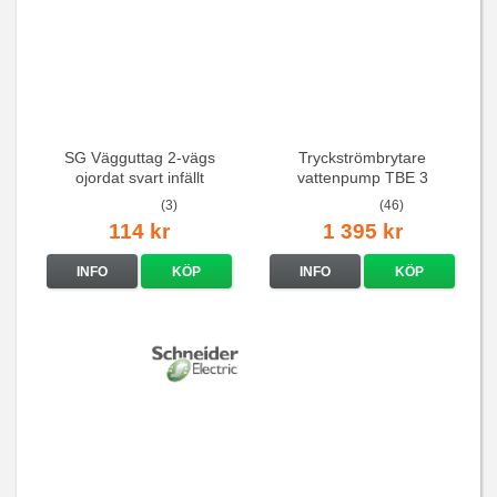
SG Vägguttag 2-vägs
Tryckströmbrytare
ojordat svart infällt
vattenpump TBE 3
16A/250V
(3)
(46)
114 kr
1 395 kr
INFO
KÖP
INFO
KÖP