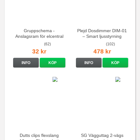
Gruppschema -
Plejd Dosdimmer DIM-01
Anslagsram för elcentral
– Smart ljusstyrning
(62)
(102)
32 kr
478 kr
INFO
KÖP
INFO
KÖP
Dutts clips flexslang
SG Vägguttag 2-vägs