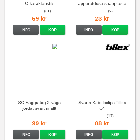
C-karakteristik
apparatdosa snäppfäste
QuickConnect
(61)
(9)
69 kr
23 kr
INFO
KÖP
INFO
KÖP
SG Vägguttag 2-vägs
Svarta Kabelsclips Tillex
jordat svart infällt
C4
16A/250V
(17)
99 kr
88 kr
INFO
KÖP
INFO
KÖP