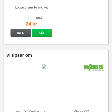
Exxact ram Primo vit
(186)
24 kr
INFO
KÖP
Vi tipsar om
Falurött 2-vägsuttag
Wago 221