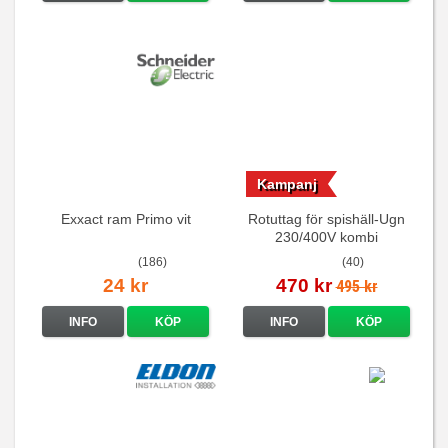
Kampanj
Exxact ram Primo vit
Rotuttag för spishäll-Ugn
230/400V kombi
(186)
(40)
24 kr
470 kr
495 kr
INFO
KÖP
INFO
KÖP