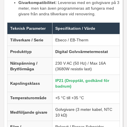
Givarkompatibilitet:
Levereras med en golvgivare på 3
meter, men kan även programmeras att fungera med
givare från andra tillverkare vid renovering.
Teknisk Parameter
Specifikation / Värde
Tillverkare / Serie
Ebeco / EB-Therm
Produkttyp
Digital Golvvärmetermostat
Nätspänning /
230 V AC (50 Hz) / Max 16A
Brytförmåga
(3680W resistiv last)
IP21 (Dropptät, godkänd för
Kapslingsklass
badrum)
Temperaturområde
+5 °C till +35 °C
Golvgivare (3 meter kabel, NTC
Medföljande givare
10 kΩ)
Färg /
Polarvit / Passar Schneider