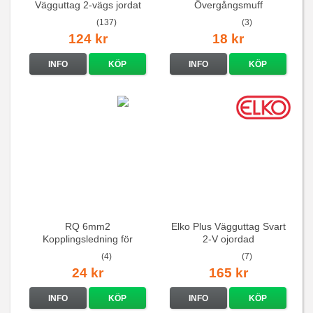
Vägguttag 2-vägs jordat
Övergångsmuff
Vit standarduttag
(137)
(3)
124 kr
18 kr
INFO
KÖP
INFO
KÖP
RQ 6mm2
Elko Plus Vägguttag Svart
Kopplingsledning för
2-V ojordad
elcentraler mm
(4)
(7)
24 kr
165 kr
INFO
KÖP
INFO
KÖP