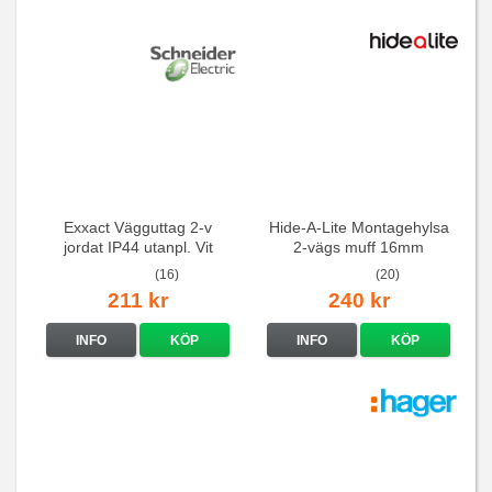
Exxact Vägguttag 2-v
Hide-A-Lite Montagehylsa
jordat IP44 utanpl. Vit
2-vägs muff 16mm
(16)
(20)
211 kr
240 kr
INFO
KÖP
INFO
KÖP