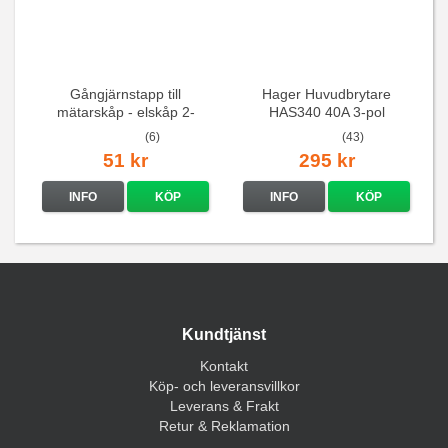
Gångjärnstapp till
Hager Huvudbrytare
mätarskåp - elskåp 2-
HAS340 40A 3-pol
pack
(6)
(43)
51 kr
295 kr
INFO
KÖP
INFO
KÖP
Kundtjänst
Kontakt
Köp- och leveransvillkor
Leverans & Frakt
Retur & Reklamation