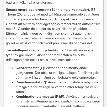
badrum, kök, hall eller uterum.
Smarta energisparprogram (Sänk dina elkostnader):
EB-
Therm 205 är utrustad med två förprogrammerade sparlägen
som är anpassade för hemmamiljö respektive kontorsmiljö.
Genom att aktivera sparläget sänks temperaturen automatiskt
med 5 °C under de timmar du sover eller är på jobbet.
Eftersom sänkningen och höjningen sker helt automatiskt
sparar du energi utan att kompromissa med komforten –
golvet är alltid varmt och skönt precis när du behöver det.
Tre intelligenta regleringsfunktioner:
För att passa alla
typer av golvkonstruktioner har termostaten tre olika
driftslägen som enkelt ställs in vid installationen:
Golvtermostat (F):
Använder den medföljande
golvgivaren. Det absolut vanligaste läget för klinkergolv
där man vill ha en jämn och behaglig golvtemperatur.
Rumstermostat (R):
Använder termostatens inbyggda
rumsgivare för att reglera värmen efter temperaturen i
luften.
Kombinationstermostat (R&F):
Använder rumsgivaren
för att styra lufttemperaturen, samtidigt som golvgivaren
fungerar som ett överhettningsskydd. Detta är