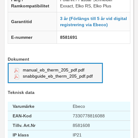
Ramkompatibilitet
Exxact, Elko RS, Elko Plus
3 år (Förlängs till 5 år vid digital
Garantitid
registrering via Ebeco)
E-nummer
8581691
Dokument
manual_eb_therm_205_pdf.pdf
snabbguide_eb_therm_205_pdf.pdf
Teknisk data
Varumärke
Ebeco
EAN-Kod
7330778816088
Tillv. Art.Nr
8581608
IP klass
IP21