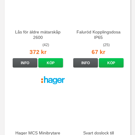
Lås för äldre mätarskåp
Faluröd Kopplingsdosa
2600
IP65
(42)
(25)
372 kr
67 kr
INFO
KÖP
INFO
KÖP
Hager MCS Minibrytare
Svart doslock till