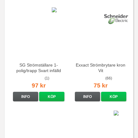
SG Strömställare 1-
Exxact Strömbrytare kron
polig/trapp Svart infälld
Vit
(1)
(66)
97 kr
75 kr
INFO
KÖP
INFO
KÖP