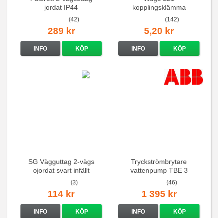
jordat IP44
kopplingsklämma
(42)
(142)
289 kr
5,20 kr
INFO
KÖP
INFO
KÖP
SG Vägguttag 2-vägs
Tryckströmbrytare
ojordat svart infällt
vattenpump TBE 3
16A/250V
(3)
(46)
114 kr
1 395 kr
INFO
KÖP
INFO
KÖP