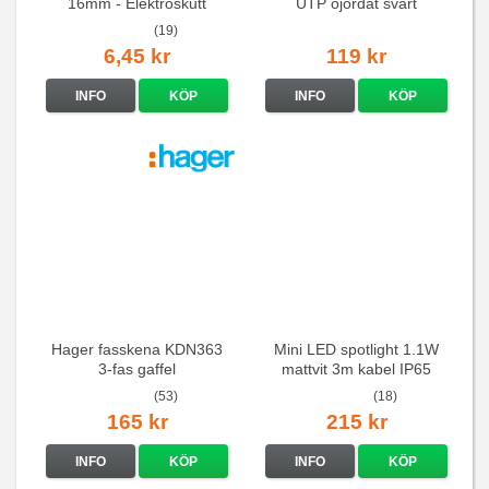
16mm - Elektroskutt
UTP ojordat svart
(19)
6,45 kr
119 kr
INFO
KÖP
INFO
KÖP
Hager fasskena KDN363
Mini LED spotlight 1.1W
3-fas gaffel
mattvit 3m kabel IP65
(53)
(18)
165 kr
215 kr
INFO
KÖP
INFO
KÖP