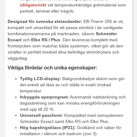
obligatoriskt
vid temperaturkänsliga golvmaterial som
parkett, laminat eller trägolv.
Designad för svenska elstandarder:
EB-Therm 205 är vit,
kompakt och utvecklad för att passa sömlöst i de vanligaste
kombinationsramarna på marknaden, såsom
Schneider
Exxact
och
Elko RS / Plus
. Den levereras komplett med
frontstycken som matchar båda systemen, vilket gör att den
smälter in perfekt bredvid dina befintliga strömbrytare och
vägguttag.
Viktiga fördelar och unika egenskaper:
Tydlig LCD-display:
Bakgrundsbelyst skärm som gör
det enkelt att läsa av och ställa in exakt önskad
temperatur.
Inbyggda sparprogram:
Automatisk nattsänkning och
dagssänkning som kan minska energiförbrukningen
med upp till 20 %.
Universell passform:
Kompatibel med ramsystemen
Schneider Exxact samt Elko RS och Elko Plus.
Hög kapslingsklass (IP21):
Godkänd och säker för
installation i våtrum och badrum (zon 3).