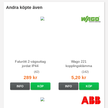
Andra köpte även
Falurött 2-vägsuttag
Wago 221
jordat IP44
kopplingsklämma
(42)
(142)
289 kr
5,20 kr
INFO
KÖP
INFO
KÖP