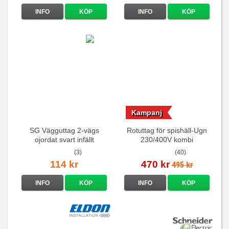
INFO
KÖP
INFO
KÖP
Kampanj
SG Vägguttag 2-vägs
Rotuttag för spishäll-Ugn
ojordat svart infällt
230/400V kombi
16A/250V
(3)
(40)
114 kr
470 kr
495 kr
INFO
KÖP
INFO
KÖP