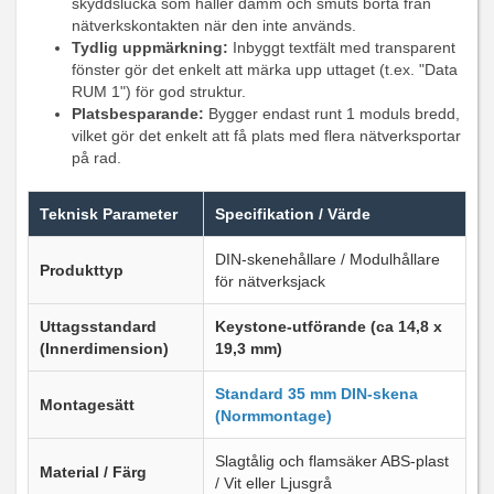
skyddslucka som håller damm och smuts borta från
nätverkskontakten när den inte används.
Tydlig uppmärkning:
Inbyggt textfält med transparent
fönster gör det enkelt att märka upp uttaget (t.ex. "Data
RUM 1") för god struktur.
Platsbesparande:
Bygger endast runt 1 moduls bredd,
vilket gör det enkelt att få plats med flera nätverksportar
på rad.
Teknisk Parameter
Specifikation / Värde
DIN-skenehållare / Modulhållare
Produkttyp
för nätverksjack
Uttagsstandard
Keystone-utförande (ca 14,8 x
(Innerdimension)
19,3 mm)
Standard 35 mm DIN-skena
Montagesätt
(Normmontage)
Slagtålig och flamsäker ABS-plast
Material / Färg
/ Vit eller Ljusgrå