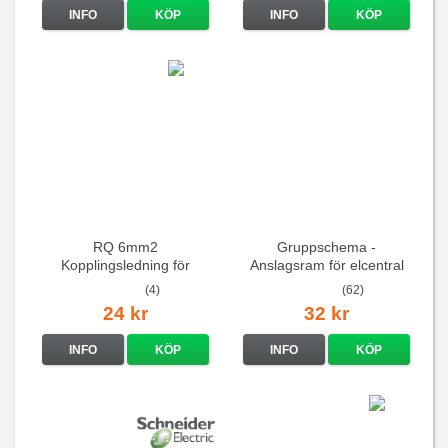
INFO
KÖP
INFO
KÖP
RQ 6mm2
Gruppschema -
Kopplingsledning för
Anslagsram för elcentral
elcentraler mm
(4)
(62)
24 kr
32 kr
INFO
KÖP
INFO
KÖP