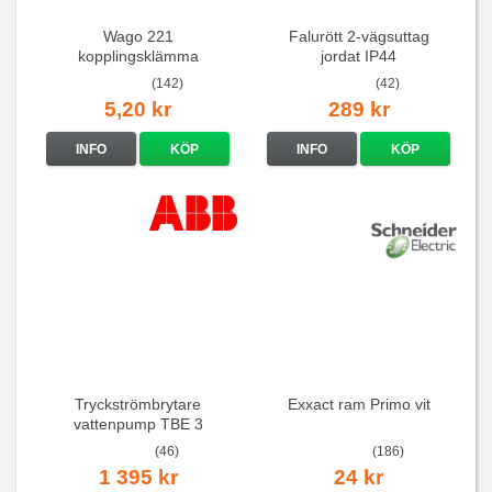
Wago 221
Falurött 2-vägsuttag
kopplingsklämma
jordat IP44
(142)
(42)
5,20 kr
289 kr
INFO
KÖP
INFO
KÖP
Tryckströmbrytare
Exxact ram Primo vit
vattenpump TBE 3
(46)
(186)
1 395 kr
24 kr