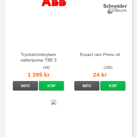
Tryckströmbrytare
Exxact ram Primo vit
vattenpump TBE 3
(46)
(186)
1 395 kr
24 kr
INFO
KÖP
INFO
KÖP