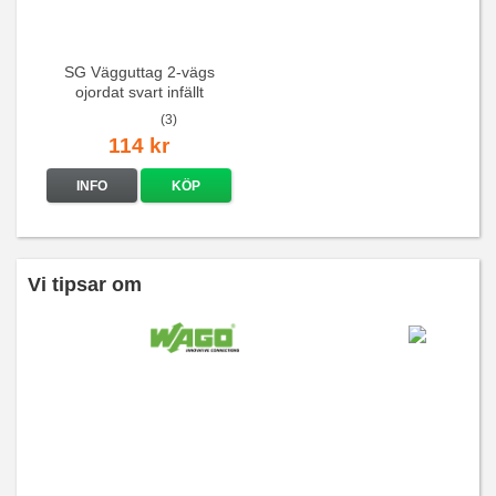
SG Vägguttag 2-vägs
ojordat svart infällt
16A/250V
(3)
114 kr
INFO
KÖP
Vi tipsar om