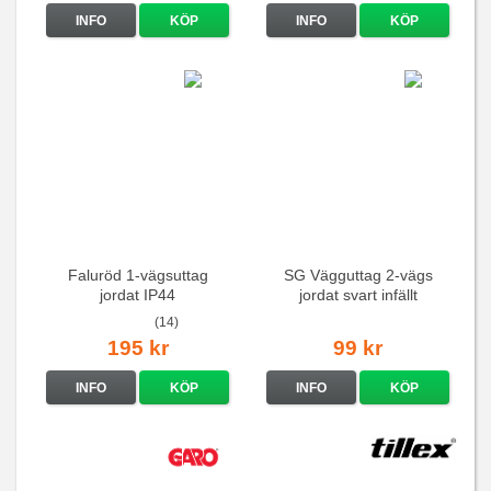
INFO
KÖP
INFO
KÖP
Faluröd 1-vägsuttag
SG Vägguttag 2-vägs
jordat IP44
jordat svart infällt
16A/250V
(14)
195 kr
99 kr
INFO
KÖP
INFO
KÖP