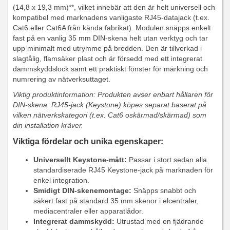
(14,8 x 19,3 mm)**, vilket innebär att den är helt universell och
kompatibel med marknadens vanligaste RJ45-datajack (t.ex.
Cat6 eller Cat6A från kända fabrikat). Modulen snäpps enkelt
fast på en vanlig 35 mm DIN-skena helt utan verktyg och tar
upp minimalt med utrymme på bredden. Den är tillverkad i
slagtålig, flamsäker plast och är försedd med ett integrerat
dammskyddslock samt ett praktiskt fönster för märkning och
numrering av nätverksuttaget.
Viktig produktinformation: Produkten avser enbart hållaren för
DIN-skena. RJ45-jack (Keystone) köpes separat baserat på
vilken nätverkskategori (t.ex. Cat6 oskärmad/skärmad) som
din installation kräver.
Viktiga fördelar och unika egenskaper:
Universellt Keystone-mått:
Passar i stort sedan alla
standardiserade RJ45 Keystone-jack på marknaden för
enkel integration.
Smidigt DIN-skenemontage:
Snäpps snabbt och
säkert fast på standard 35 mm skenor i elcentraler,
mediacentraler eller apparatlådor.
Integrerat dammskydd:
Utrustad med en fjädrande