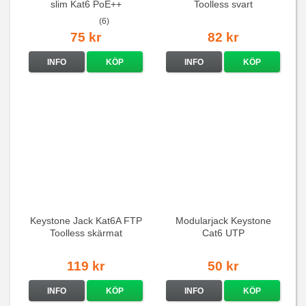
slim Kat6 PoE++
Toolless svart
(6)
75 kr
82 kr
INFO
KÖP
INFO
KÖP
Keystone Jack Kat6A FTP
Modularjack Keystone
Toolless skärmat
Cat6 UTP
119 kr
50 kr
INFO
KÖP
INFO
KÖP