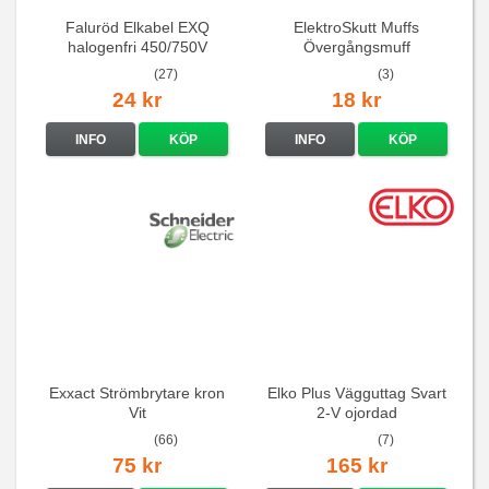
Faluröd Elkabel EXQ
ElektroSkutt Muffs
halogenfri 450/750V
Övergångsmuff
(27)
(3)
24 kr
18 kr
INFO
KÖP
INFO
KÖP
Exxact Strömbrytare kron
Elko Plus Vägguttag Svart
Vit
2-V ojordad
(66)
(7)
75 kr
165 kr