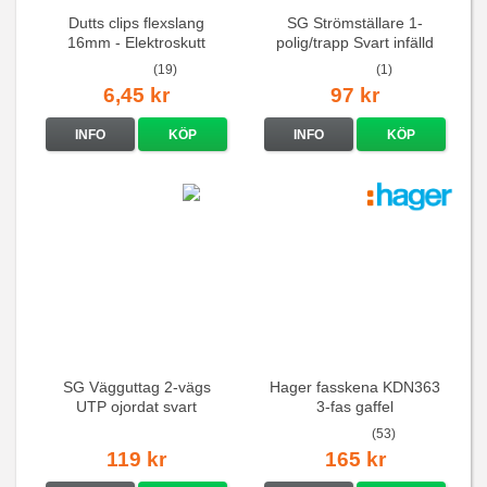
Dutts clips flexslang
SG Strömställare 1-
16mm - Elektroskutt
polig/trapp Svart infälld
(19)
(1)
6,45 kr
97 kr
INFO
KÖP
INFO
KÖP
SG Vägguttag 2-vägs
Hager fasskena KDN363
UTP ojordat svart
3-fas gaffel
(53)
119 kr
165 kr