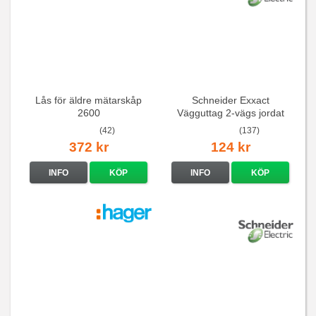
Lås för äldre mätarskåp
Schneider Exxact
2600
Vägguttag 2-vägs jordat
Vit standarduttag
(42)
(137)
372 kr
124 kr
INFO
KÖP
INFO
KÖP