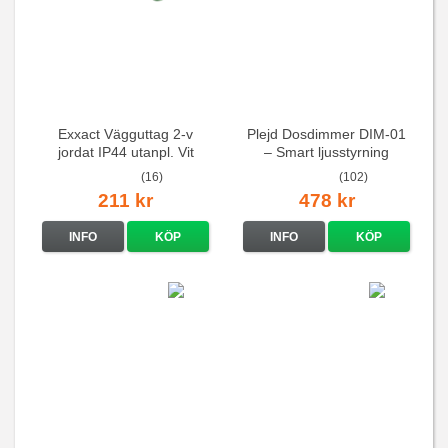
Exxact Vägguttag 2-v
Plejd Dosdimmer DIM-01
jordat IP44 utanpl. Vit
– Smart ljusstyrning
(16)
(102)
211 kr
478 kr
INFO
KÖP
INFO
KÖP