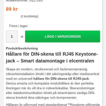
Artikelnummer:
5117283
89 kr
(2 kundbetyg)
Finns i lager
st.
LÄGG I VARUKORGEN
Produktbeskrivning
Hållare för DIN-skena till RJ45 Keystone-
jack – Smart datamontage i elcentralen
Skapa en modern, strukturerad och fackmannamässig
nätverksinstallation direkt i ditt säkringsskåp eller mediacentral
med en universell
hållare för DIN-skena till RJ45-jack
.
Denna smarta och kompakta modulhållare är den perfekta
lösningen när du vill dra in nätverkskablar, fiberanslutningar
eller datakommunikation direkt på elcentralens vanliga DIN-
skena bredvid dina säkringar och komponenter.
Hållaren är utformad med standardiserat **Keystone-utförande