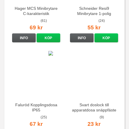
Hager MCS Minibrytare
Schneider Resi9
C-karakteristik
Minibrytare 1-polig
QuickConnect
(61)
(24)
69 kr
55 kr
INFO
KÖP
INFO
KÖP
Faluröd Kopplingsdosa
Svart doslock till
IP65
apparatdosa snäppfäste
(25)
(9)
67 kr
23 kr