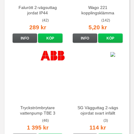
Falurött 2-vägsuttag
Wago 221
jordat IP44
kopplingsklämma
(42)
(142)
289 kr
5,20 kr
INFO
KÖP
INFO
KÖP
Tryckströmbrytare
SG Vägguttag 2-vägs
vattenpump TBE 3
ojordat svart infällt
16A/250V
(46)
(3)
1 395 kr
114 kr