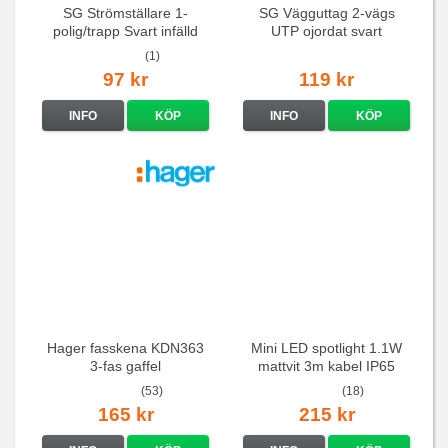
SG Strömställare 1-
SG Vägguttag 2-vägs
polig/trapp Svart infälld
UTP ojordat svart
(1)
97 kr
119 kr
INFO
KÖP
INFO
KÖP
Hager fasskena KDN363
Mini LED spotlight 1.1W
3-fas gaffel
mattvit 3m kabel IP65
(53)
(18)
165 kr
215 kr