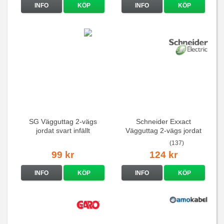
INFO
KÖP
INFO
KÖP
SG Vägguttag 2-vägs
Schneider Exxact
jordat svart infällt
Vägguttag 2-vägs jordat
16A/250V
Vit standarduttag
(137)
99 kr
124 kr
INFO
KÖP
INFO
KÖP