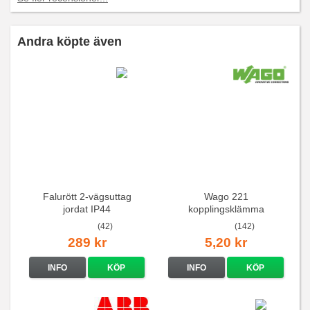
Andra köpte även
Falurött 2-vägsuttag
Wago 221
jordat IP44
kopplingsklämma
(42)
(142)
289 kr
5,20 kr
INFO
KÖP
INFO
KÖP