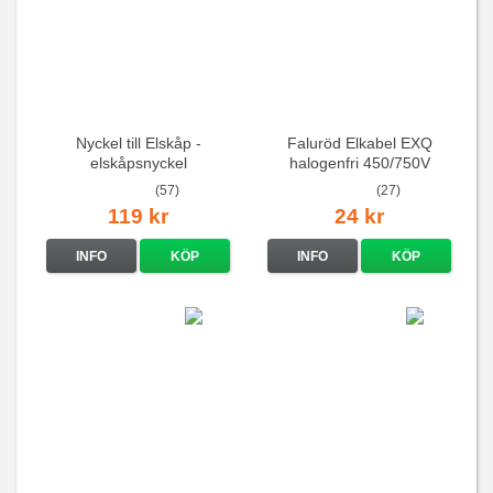
Nyckel till Elskåp -
Faluröd Elkabel EXQ
elskåpsnyckel
halogenfri 450/750V
(57)
(27)
119 kr
24 kr
INFO
KÖP
INFO
KÖP