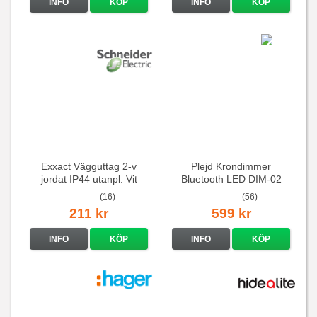
INFO
KÖP
INFO
KÖP
Exxact Vägguttag 2-v
Plejd Krondimmer
jordat IP44 utanpl. Vit
Bluetooth LED DIM-02
(16)
(56)
211 kr
599 kr
INFO
KÖP
INFO
KÖP