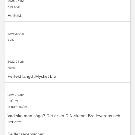
2025-07-02
Kjell-Ove
Perfekt.
2022-10-18
Pelle
2022-04-28
Hans
Perfekt längd .Mycket bra
2021-09-02
BJÖRN
NORDSTRÖM
Vad ska man säga? Det är en DIN-skena. Bra leverans och
service.
Se fler recensioner...