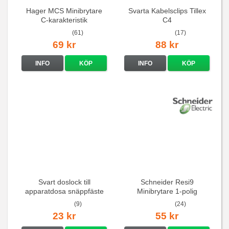
Hager MCS Minibrytare
Svarta Kabelsclips Tillex
C-karakteristik
C4
QuickConnect
(61)
(17)
69 kr
88 kr
INFO
KÖP
INFO
KÖP
Svart doslock till
Schneider Resi9
apparatdosa snäppfäste
Minibrytare 1-polig
(9)
(24)
23 kr
55 kr