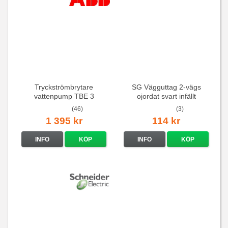
Tryckströmbrytare
SG Vägguttag 2-vägs
vattenpump TBE 3
ojordat svart infällt
16A/250V
(46)
(3)
1 395 kr
114 kr
INFO
KÖP
INFO
KÖP