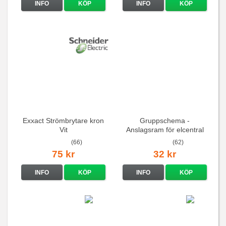
INFO
KÖP
INFO
KÖP
Exxact Strömbrytare kron
Gruppschema -
Vit
Anslagsram för elcentral
(66)
(62)
75 kr
32 kr
INFO
KÖP
INFO
KÖP