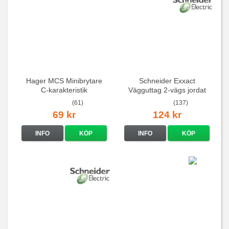
Hager MCS Minibrytare
Schneider Exxact
C-karakteristik
Vägguttag 2-vägs jordat
QuickConnect
Vit standarduttag
(61)
(137)
69 kr
124 kr
INFO
KÖP
INFO
KÖP