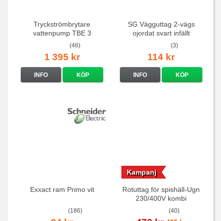
Tryckströmbrytare
SG Vägguttag 2-vägs
vattenpump TBE 3
ojordat svart infällt
16A/250V
(46)
(3)
1 395 kr
114 kr
INFO
KÖP
INFO
KÖP
Kampanj
Exxact ram Primo vit
Rotuttag för spishäll-Ugn
230/400V kombi
(186)
(40)