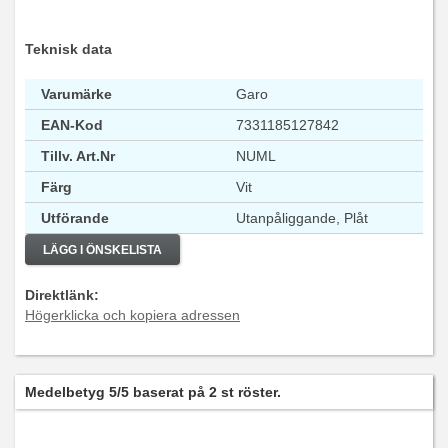
Teknisk data
Varumärke
Garo
EAN-Kod
7331185127842
Tillv. Art.Nr
NUML
Färg
Vit
Utförande
Utanpåliggande, Plåt
LÄGG I ÖNSKELISTA
Direktlänk:
Högerklicka och kopiera adressen
Medelbetyg
5
/5 baserat på
2
st röster.