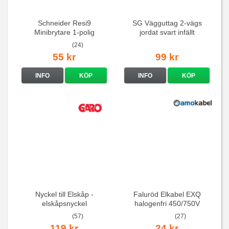
Schneider Resi9
SG Vägguttag 2-vägs
Minibrytare 1-polig
jordat svart infällt
16A/250V
(24)
55 kr
99 kr
INFO
KÖP
INFO
KÖP
Nyckel till Elskåp -
Faluröd Elkabel EXQ
elskåpsnyckel
halogenfri 450/750V
(57)
(27)
119 kr
24 kr