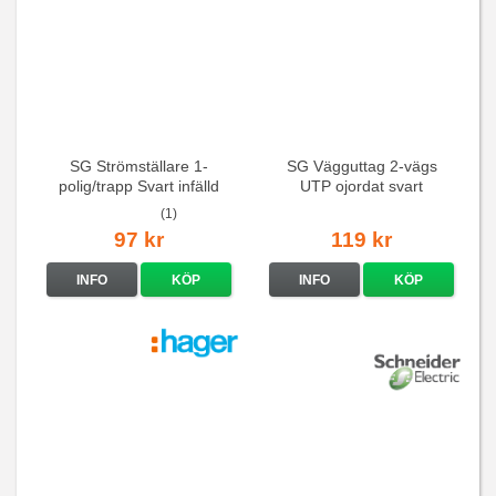
SG Strömställare 1-
SG Vägguttag 2-vägs
polig/trapp Svart infälld
UTP ojordat svart
(1)
97 kr
119 kr
INFO
KÖP
INFO
KÖP