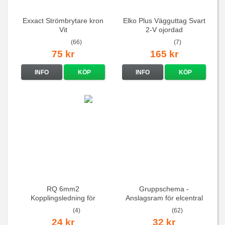
Exxact Strömbrytare kron
Elko Plus Vägguttag Svart
Vit
2-V ojordad
(66)
(7)
75 kr
165 kr
INFO
KÖP
INFO
KÖP
RQ 6mm2
Gruppschema -
Kopplingsledning för
Anslagsram för elcentral
elcentraler mm
(4)
(62)
24 kr
32 kr