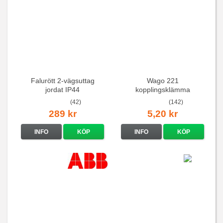
Falurött 2-vägsuttag
Wago 221
jordat IP44
kopplingsklämma
(42)
(142)
289 kr
5,20 kr
INFO
KÖP
INFO
KÖP