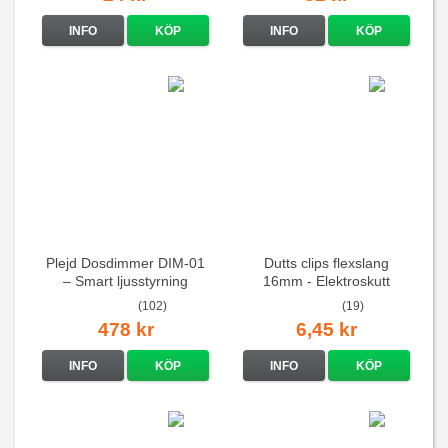
INFO
KÖP
INFO
KÖP
Plejd Dosdimmer DIM-01
Dutts clips flexslang
– Smart ljusstyrning
16mm - Elektroskutt
(102)
(19)
478 kr
6,45 kr
INFO
KÖP
INFO
KÖP