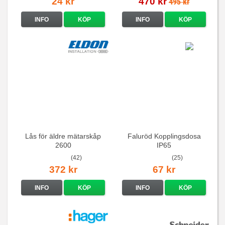
24 kr
470 kr
495 kr
INFO
KÖP
INFO
KÖP
Lås för äldre mätarskåp
Faluröd Kopplingsdosa
2600
IP65
(42)
(25)
372 kr
67 kr
INFO
KÖP
INFO
KÖP