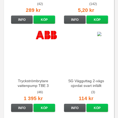
(42)
(142)
289 kr
5,20 kr
INFO
KÖP
INFO
KÖP
Tryckströmbrytare
SG Vägguttag 2-vägs
vattenpump TBE 3
ojordat svart infällt
16A/250V
(46)
(3)
1 395 kr
114 kr
INFO
KÖP
INFO
KÖP