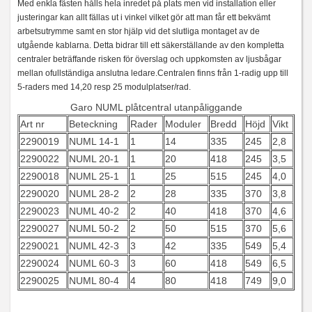
Med enkla fästen hålls hela inredet på plats men vid installation eller
justeringar kan allt fällas ut i vinkel vilket gör att man får ett bekvämt
arbetsutrymme samt en stor hjälp vid det slutliga montaget av de
utgående kablarna. Detta bidrar till ett säkerställande av den kompletta
centraler beträffande risken för överslag och uppkomsten av ljusbågar
mellan ofullständiga anslutna ledare.Centralen finns från 1-radig upp till
5-raders med 14,20 resp 25 modulplatser/rad.
Garo NUML plåtcentral utanpåliggande
Art nr
Beteckning
Rader
Moduler
Bredd
Höjd
Vikt
2290019
NUML 14-1
1
14
335
245
2,8
2290022
NUML 20-1
1
20
418
245
3,5
2290018
NUML 25-1
1
25
515
245
4,0
2290020
NUML 28-2
2
28
335
370
3,8
2290023
NUML 40-2
2
40
418
370
4,6
2290027
NUML 50-2
2
50
515
370
5,6
2290021
NUML 42-3
3
42
335
549
5,4
2290024
NUML 60-3
3
60
418
549
6,5
2290025
NUML 80-4
4
80
418
749
9,0