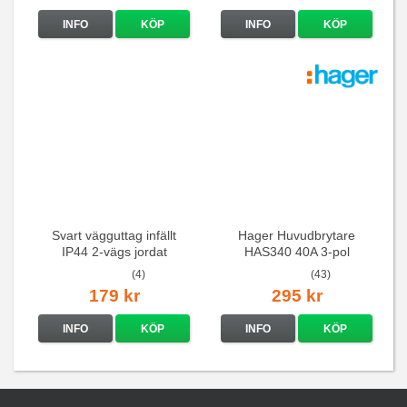
INFO
KÖP
INFO
KÖP
Svart vägguttag infällt
Hager Huvudbrytare
IP44 2-vägs jordat
HAS340 40A 3-pol
(4)
(43)
179 kr
295 kr
INFO
KÖP
INFO
KÖP