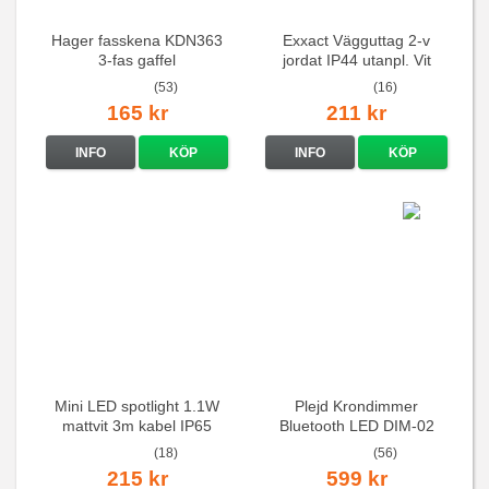
Hager fasskena KDN363
Exxact Vägguttag 2-v
3-fas gaffel
jordat IP44 utanpl. Vit
(53)
(16)
165 kr
211 kr
INFO
KÖP
INFO
KÖP
Mini LED spotlight 1.1W
Plejd Krondimmer
mattvit 3m kabel IP65
Bluetooth LED DIM-02
(18)
(56)
215 kr
599 kr