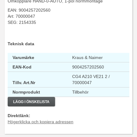
Omkopplare HAND-0-AUTO, 1-pol normmontage
EAN: 9004257202560
Art: 70000047
SEG: 2154335
Teknisk data
Varumärke
Kraus & Naimer
EAN-Kod
9004257202560
CG4 A210 VE21 2 /
Tillv. Art.Nr
70000047
Normprodukt
Tillbehör
LÄGG I ÖNSKELISTA
Direktlänk:
Högerklicka och kopiera adressen