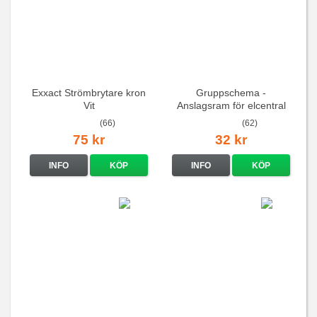
Exxact Strömbrytare kron
Gruppschema -
Vit
Anslagsram för elcentral
(66)
(62)
75 kr
32 kr
INFO
KÖP
INFO
KÖP