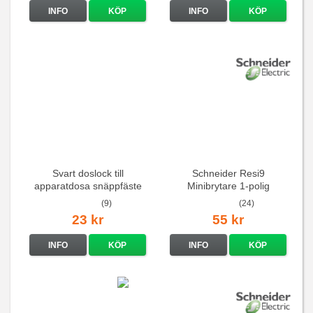
INFO
KÖP
INFO
KÖP
Svart doslock till
Schneider Resi9
apparatdosa snäppfäste
Minibrytare 1-polig
(9)
(24)
23 kr
55 kr
INFO
KÖP
INFO
KÖP