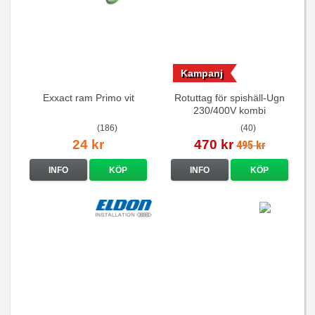
Kampanj
Exxact ram Primo vit
Rotuttag för spishäll-Ugn
230/400V kombi
(186)
(40)
24 kr
470 kr
495 kr
INFO
KÖP
INFO
KÖP