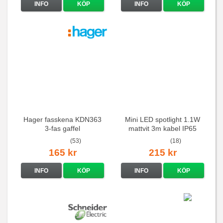
INFO
KÖP
INFO
KÖP
Hager fasskena KDN363
Mini LED spotlight 1.1W
3-fas gaffel
mattvit 3m kabel IP65
(53)
(18)
165 kr
215 kr
INFO
KÖP
INFO
KÖP