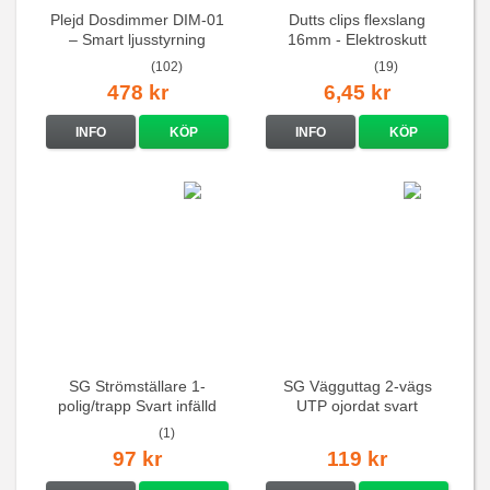
Plejd Dosdimmer DIM-01
Dutts clips flexslang
– Smart ljusstyrning
16mm - Elektroskutt
(102)
(19)
478 kr
6,45 kr
INFO
KÖP
INFO
KÖP
SG Strömställare 1-
SG Vägguttag 2-vägs
polig/trapp Svart infälld
UTP ojordat svart
(1)
97 kr
119 kr