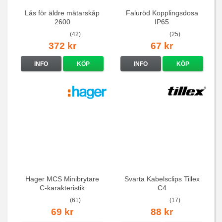
Lås för äldre mätarskåp
Faluröd Kopplingsdosa
2600
IP65
(42)
(25)
372 kr
67 kr
INFO
KÖP
INFO
KÖP
Hager MCS Minibrytare
Svarta Kabelsclips Tillex
C-karakteristik
C4
QuickConnect
(61)
(17)
69 kr
88 kr