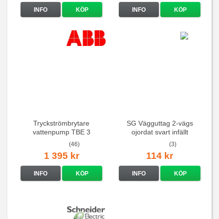
INFO
KÖP
INFO
KÖP
Tryckströmbrytare
SG Vägguttag 2-vägs
vattenpump TBE 3
ojordat svart infällt
16A/250V
(46)
(3)
1 395 kr
114 kr
INFO
KÖP
INFO
KÖP