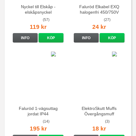
Nyckel till Elskåp -
Faluröd Elkabel EXQ
elskåpsnyckel
halogenfri 450/750V
(57)
(27)
119 kr
24 kr
INFO
KÖP
INFO
KÖP
Faluröd 1-vägsuttag
ElektroSkutt Muffs
jordat IP44
Övergångsmuff
(14)
(3)
195 kr
18 kr