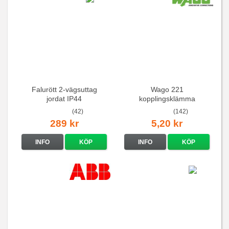
Falurött 2-vägsuttag
Wago 221
jordat IP44
kopplingsklämma
(42)
(142)
289 kr
5,20 kr
INFO
KÖP
INFO
KÖP