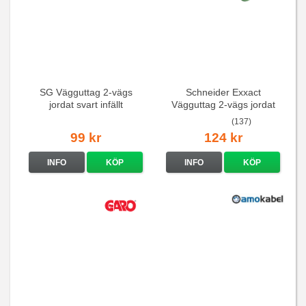
SG Vägguttag 2-vägs
Schneider Exxact
jordat svart infällt
Vägguttag 2-vägs jordat
16A/250V
Vit standarduttag
(137)
99 kr
124 kr
INFO
KÖP
INFO
KÖP