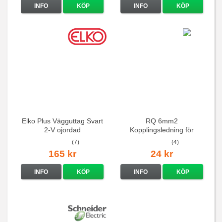
INFO
KÖP
INFO
KÖP
Elko Plus Vägguttag Svart
RQ 6mm2
2-V ojordad
Kopplingsledning för
elcentraler mm
(7)
(4)
165 kr
24 kr
INFO
KÖP
INFO
KÖP