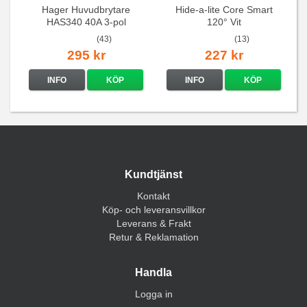
Hager Huvudbrytare
Hide-a-lite Core Smart
HAS340 40A 3-pol
120° Vit
(43)
(13)
295 kr
227 kr
INFO
KÖP
INFO
KÖP
Kundtjänst
Kontakt
Köp- och leveransvillkor
Leverans & Frakt
Retur & Reklamation
Handla
Logga in