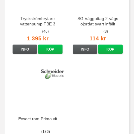
Tryckströmbrytare
SG Vägguttag 2-vägs
vattenpump TBE 3
ojordat svart infällt
16A/250V
(46)
(3)
1 395 kr
114 kr
INFO
KÖP
INFO
KÖP
Exxact ram Primo vit
(186)