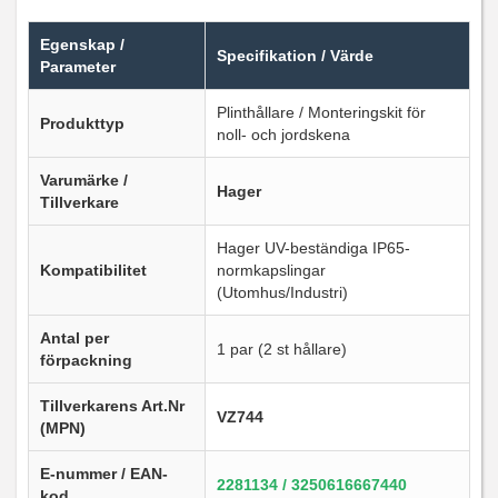
Egenskap /
Specifikation / Värde
Parameter
Plinthållare / Monteringskit för
Produkttyp
noll- och jordskena
Varumärke /
Hager
Tillverkare
Hager UV-beständiga IP65-
Kompatibilitet
normkapslingar
(Utomhus/Industri)
Antal per
1 par (2 st hållare)
förpackning
Tillverkarens Art.Nr
VZ744
(MPN)
E-nummer / EAN-
2281134 / 3250616667440
kod