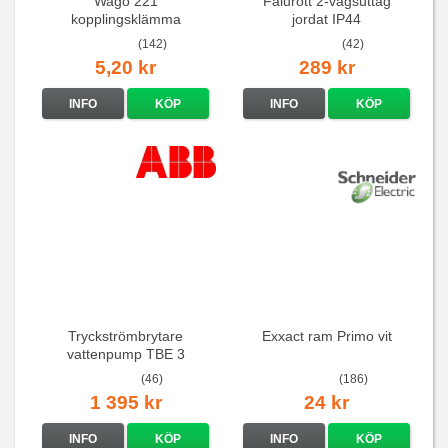
Wago 221
Falurött 2-vägsuttag
kopplingsklämma
jordat IP44
(142)
(42)
5,20 kr
289 kr
INFO
KÖP
INFO
KÖP
Tryckströmbrytare
Exxact ram Primo vit
vattenpump TBE 3
(46)
(186)
1 395 kr
24 kr
INFO
KÖP
INFO
KÖP