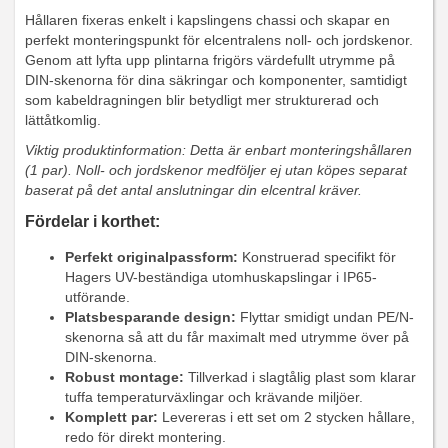
Hållaren fixeras enkelt i kapslingens chassi och skapar en
perfekt monteringspunkt för elcentralens noll- och jordskenor.
Genom att lyfta upp plintarna frigörs värdefullt utrymme på
DIN-skenorna för dina säkringar och komponenter, samtidigt
som kabeldragningen blir betydligt mer strukturerad och
lättåtkomlig.
Viktig produktinformation: Detta är enbart monteringshållaren
(1 par). Noll- och jordskenor medföljer ej utan köpes separat
baserat på det antal anslutningar din elcentral kräver.
Fördelar i korthet:
Perfekt originalpassform:
Konstruerad specifikt för
Hagers UV-beständiga utomhuskapslingar i IP65-
utförande.
Platsbesparande design:
Flyttar smidigt undan PE/N-
skenorna så att du får maximalt med utrymme över på
DIN-skenorna.
Robust montage:
Tillverkad i slagtålig plast som klarar
tuffa temperaturväxlingar och krävande miljöer.
Komplett par:
Levereras i ett set om 2 stycken hållare,
redo för direkt montering.