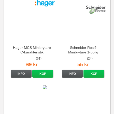
Hager MCS Minibrytare
Schneider Resi9
C-karakteristik
Minibrytare 1-polig
QuickConnect
(61)
(24)
69 kr
55 kr
INFO
KÖP
INFO
KÖP