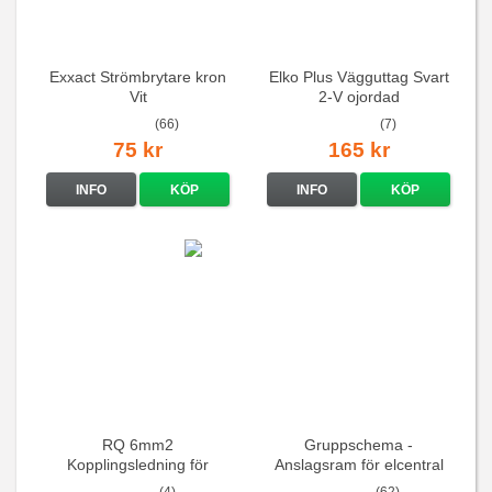
Exxact Strömbrytare kron
Elko Plus Vägguttag Svart
Vit
2-V ojordad
(66)
(7)
75 kr
165 kr
INFO
KÖP
INFO
KÖP
RQ 6mm2
Gruppschema -
Kopplingsledning för
Anslagsram för elcentral
elcentraler mm
(4)
(62)