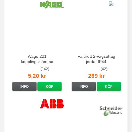
Wago 221
Falurött 2-vägsuttag
kopplingsklämma
jordat IP44
(142)
(42)
5,20 kr
289 kr
INFO
KÖP
INFO
KÖP