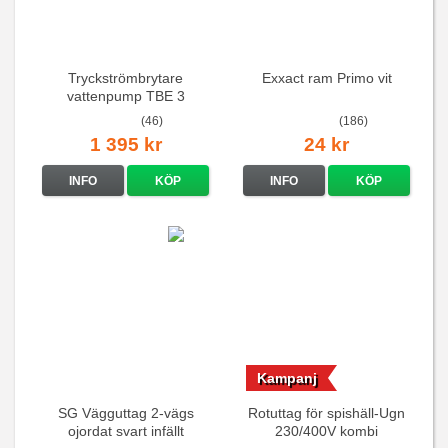
Tryckströmbrytare
Exxact ram Primo vit
vattenpump TBE 3
(46)
(186)
1 395 kr
24 kr
INFO
KÖP
INFO
KÖP
Kampanj
SG Vägguttag 2-vägs
Rotuttag för spishäll-Ugn
ojordat svart infällt
230/400V kombi