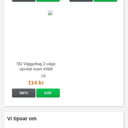
SG Vägguttag 2-vägs
ojordat svart infällt
16A/250V
(3)
114 kr
INFO
KÖP
Vi tipsar om