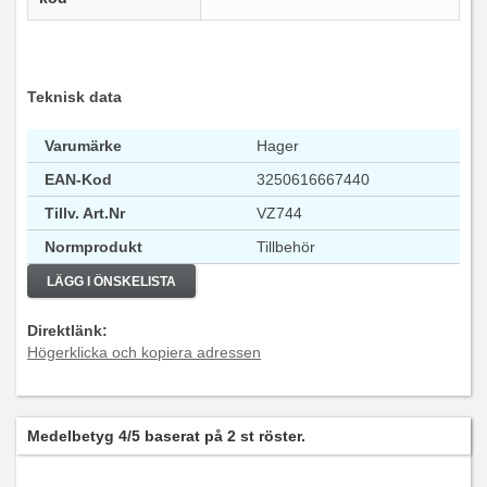
Teknisk data
Varumärke
Hager
EAN-Kod
3250616667440
Tillv. Art.Nr
VZ744
Normprodukt
Tillbehör
LÄGG I ÖNSKELISTA
Direktlänk:
Högerklicka och kopiera adressen
Medelbetyg
4
/5 baserat på
2
st röster.