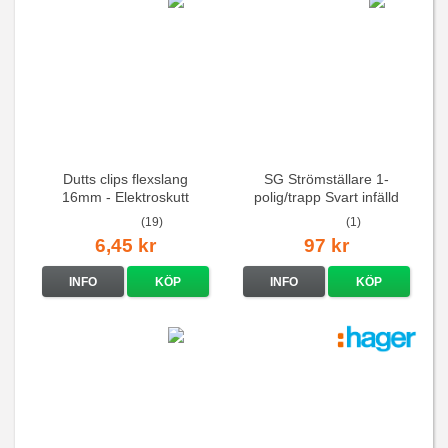
Dutts clips flexslang
SG Strömställare 1-
16mm - Elektroskutt
polig/trapp Svart infälld
(19)
(1)
6,45 kr
97 kr
INFO
KÖP
INFO
KÖP