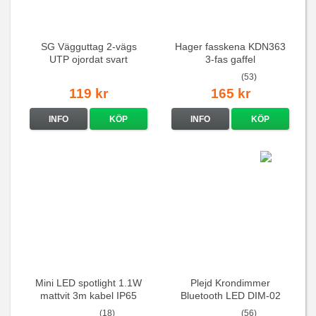
SG Vägguttag 2-vägs
Hager fasskena KDN363
UTP ojordat svart
3-fas gaffel
(53)
119 kr
165 kr
INFO
KÖP
INFO
KÖP
Mini LED spotlight 1.1W
Plejd Krondimmer
mattvit 3m kabel IP65
Bluetooth LED DIM-02
(18)
(56)