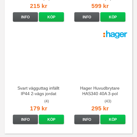
215 kr
599 kr
INFO
KÖP
INFO
KÖP
Svart vägguttag infällt
Hager Huvudbrytare
IP44 2-vägs jordat
HAS340 40A 3-pol
(4)
(43)
179 kr
295 kr
INFO
KÖP
INFO
KÖP