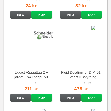
24 kr
32 kr
INFO
KÖP
INFO
KÖP
Exxact Vägguttag 2-v
Plejd Dosdimmer DIM-01
jordat IP44 utanpl. Vit
– Smart ljusstyrning
(16)
(102)
211 kr
478 kr
INFO
KÖP
INFO
KÖP