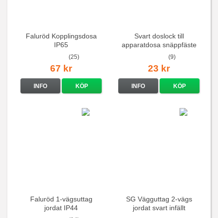
Faluröd Kopplingsdosa
Svart doslock till
IP65
apparatdosa snäppfäste
(25)
(9)
67 kr
23 kr
INFO
KÖP
INFO
KÖP
Faluröd 1-vägsuttag
SG Vägguttag 2-vägs
jordat IP44
jordat svart infällt
16A/250V