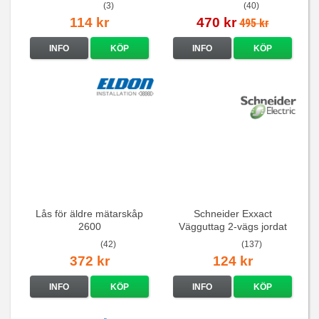
16A/250V
(3)
(40)
114 kr
470 kr
495 kr
INFO
KÖP
INFO
KÖP
Lås för äldre mätarskåp
Schneider Exxact
2600
Vägguttag 2-vägs jordat
Vit standarduttag
(42)
(137)
372 kr
124 kr
INFO
KÖP
INFO
KÖP