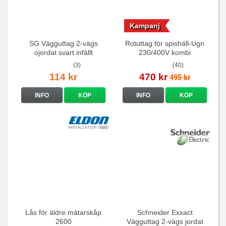
Kampanj
SG Vägguttag 2-vägs
Rotuttag för spishäll-Ugn
ojordat svart infällt
230/400V kombi
16A/250V
(3)
(40)
114 kr
470 kr
495 kr
INFO
KÖP
INFO
KÖP
Lås för äldre mätarskåp
Schneider Exxact
2600
Vägguttag 2-vägs jordat