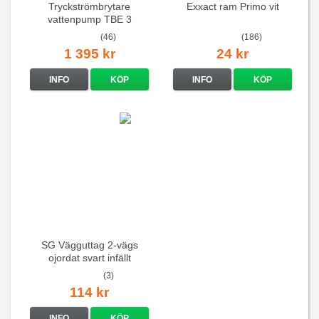
Tryckströmbrytare
Exxact ram Primo vit
vattenpump TBE 3
(46)
(186)
1 395 kr
24 kr
INFO
KÖP
INFO
KÖP
SG Vägguttag 2-vägs
ojordat svart infällt
16A/250V
(3)
114 kr
INFO
KÖP