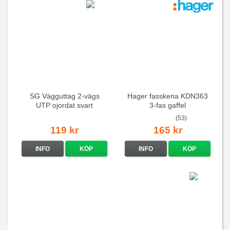
SG Vägguttag 2-vägs
Hager fasskena KDN363
UTP ojordat svart
3-fas gaffel
(53)
119 kr
165 kr
INFO
KÖP
INFO
KÖP