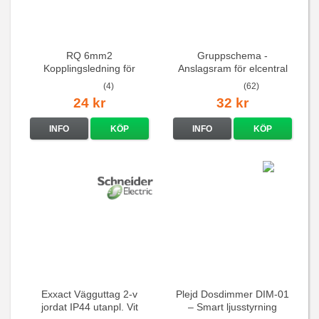
RQ 6mm2
Gruppschema -
Kopplingsledning för
Anslagsram för elcentral
elcentraler mm
(4)
(62)
24 kr
32 kr
INFO
KÖP
INFO
KÖP
Exxact Vägguttag 2-v
Plejd Dosdimmer DIM-01
jordat IP44 utanpl. Vit
– Smart ljusstyrning