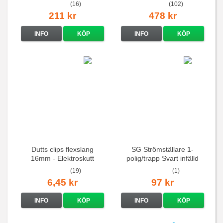
(16)
(102)
211 kr
478 kr
INFO
KÖP
INFO
KÖP
Dutts clips flexslang
SG Strömställare 1-
16mm - Elektroskutt
polig/trapp Svart infälld
(19)
(1)
6,45 kr
97 kr
INFO
KÖP
INFO
KÖP