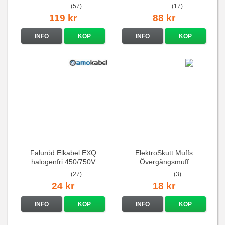
(57)
(17)
119 kr
88 kr
INFO
KÖP
INFO
KÖP
Faluröd Elkabel EXQ
ElektroSkutt Muffs
halogenfri 450/750V
Övergångsmuff
(27)
(3)
24 kr
18 kr
INFO
KÖP
INFO
KÖP