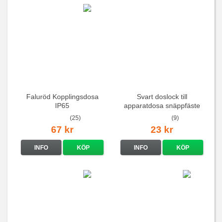
Faluröd Kopplingsdosa
Svart doslock till
IP65
apparatdosa snäppfäste
(25)
(9)
67 kr
23 kr
INFO
KÖP
INFO
KÖP