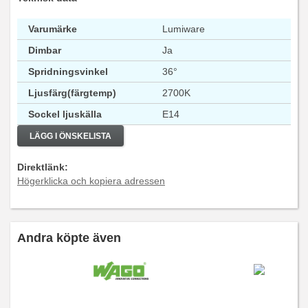
Varumärke
Lumiware
Dimbar
Ja
Spridningsvinkel
36°
Ljusfärg(färgtemp)
2700K
Sockel ljuskälla
E14
LÄGG I ÖNSKELISTA
Direktlänk:
Högerklicka och kopiera adressen
Andra köpte även