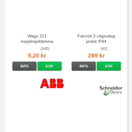
Wago 221
Falurött 2-vägsuttag
kopplingsklämma
jordat IP44
(142)
(42)
5,20 kr
289 kr
INFO
KÖP
INFO
KÖP