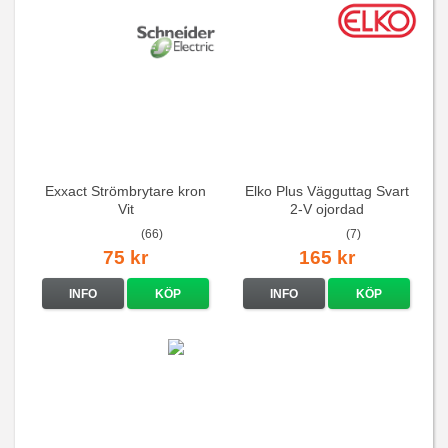
Exxact Strömbrytare kron
Elko Plus Vägguttag Svart
Vit
2-V ojordad
(66)
(7)
75 kr
165 kr
INFO
KÖP
INFO
KÖP