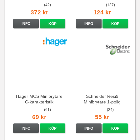
Vit standarduttag
(42)
(137)
372 kr
124 kr
INFO
KÖP
INFO
KÖP
Hager MCS Minibrytare
Schneider Resi9
C-karakteristik
Minibrytare 1-polig
QuickConnect
(61)
(24)
69 kr
55 kr
INFO
KÖP
INFO
KÖP