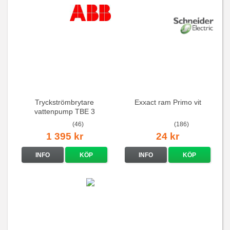
Tryckströmbrytare
Exxact ram Primo vit
vattenpump TBE 3
(46)
(186)
1 395 kr
24 kr
INFO
KÖP
INFO
KÖP