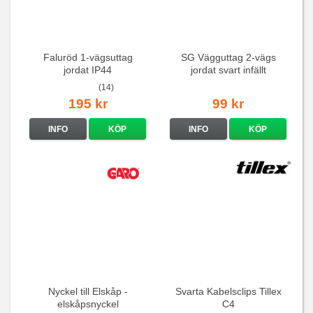
Faluröd 1-vägsuttag
SG Vägguttag 2-vägs
jordat IP44
jordat svart infällt
16A/250V
(14)
195 kr
99 kr
INFO
KÖP
INFO
KÖP
Nyckel till Elskåp -
Svarta Kabelsclips Tillex
elskåpsnyckel
C4