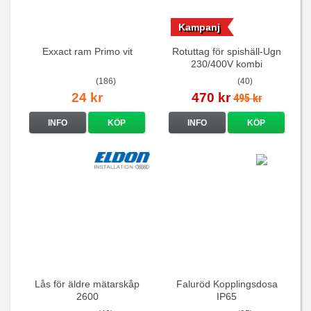
Kampanj
Exxact ram Primo vit
Rotuttag för spishäll-Ugn
230/400V kombi
(186)
(40)
24 kr
470 kr
495 kr
INFO
KÖP
INFO
KÖP
Lås för äldre mätarskåp
Faluröd Kopplingsdosa
2600
IP65