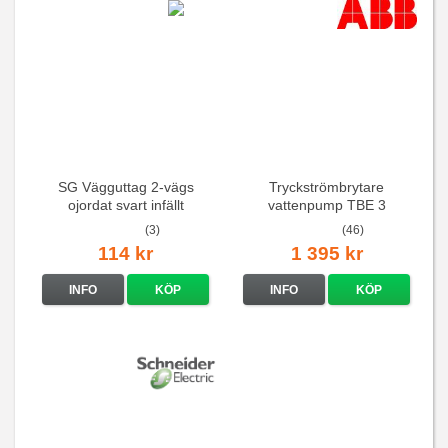
SG Vägguttag 2-vägs
Tryckströmbrytare
ojordat svart infällt
vattenpump TBE 3
16A/250V
(3)
(46)
114 kr
1 395 kr
INFO
KÖP
INFO
KÖP