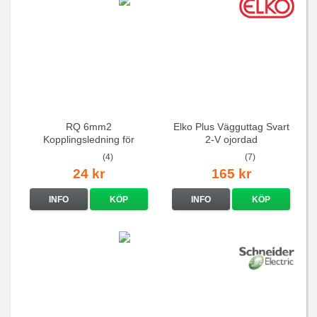
RQ 6mm2
Elko Plus Vägguttag Svart
Kopplingsledning för
2-V ojordad
elcentraler mm
(4)
(7)
24 kr
165 kr
INFO
KÖP
INFO
KÖP