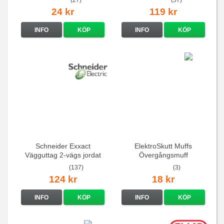
24 kr
119 kr
INFO
KÖP
INFO
KÖP
Schneider Exxact
ElektroSkutt Muffs
Vägguttag 2-vägs jordat
Övergångsmuff
Vit standarduttag
(137)
(3)
124 kr
18 kr
INFO
KÖP
INFO
KÖP