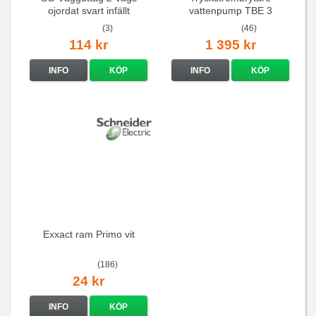
ojordat svart infällt
vattenpump TBE 3
16A/250V
(3)
(46)
114 kr
1 395 kr
INFO
KÖP
INFO
KÖP
Exxact ram Primo vit
(186)
24 kr
INFO
KÖP