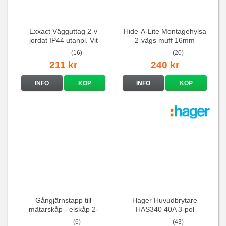
Exxact Vägguttag 2-v
Hide-A-Lite Montagehylsa
jordat IP44 utanpl. Vit
2-vägs muff 16mm
(16)
(20)
211 kr
240 kr
INFO
KÖP
INFO
KÖP
Gångjärnstapp till
Hager Huvudbrytare
mätarskåp - elskåp 2-
HAS340 40A 3-pol
pack
(6)
(43)