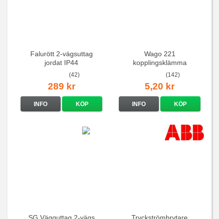
Falurött 2-vägsuttag
Wago 221
jordat IP44
kopplingsklämma
(42)
(142)
289 kr
5,20 kr
INFO
KÖP
INFO
KÖP
SG Vägguttag 2-vägs
Tryckströmbrytare