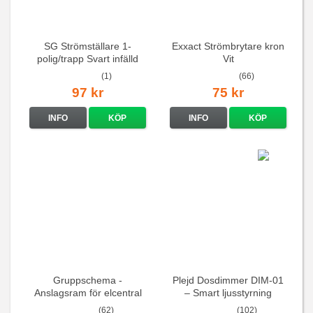
SG Strömställare 1-
Exxact Strömbrytare kron
polig/trapp Svart infälld
Vit
(1)
(66)
97 kr
75 kr
INFO
KÖP
INFO
KÖP
Gruppschema -
Plejd Dosdimmer DIM-01
Anslagsram för elcentral
– Smart ljusstyrning
(62)
(102)