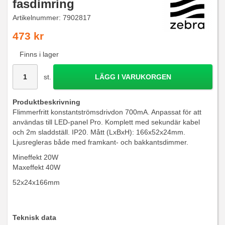
fasdimring
Artikelnummer:
7902817
473 kr
Finns i lager
st.
LÄGG I VARUKORGEN
Produktbeskrivning
Flimmerfritt konstantströmsdrivdon 700mA. Anpassat för att
användas till LED-panel Pro. Komplett med sekundär kabel
och 2m sladdställ. IP20. Mått (LxBxH): 166x52x24mm.
Ljusregleras både med framkant- och bakkantsdimmer.
Mineffekt 20W
Maxeffekt 40W
52x24x166mm
Teknisk data