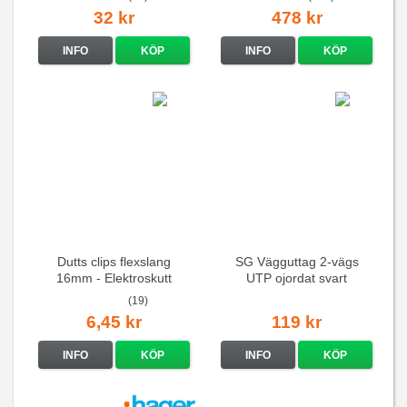
32 kr
478 kr
INFO
KÖP
INFO
KÖP
Dutts clips flexslang
SG Vägguttag 2-vägs
16mm - Elektroskutt
UTP ojordat svart
(19)
6,45 kr
119 kr
INFO
KÖP
INFO
KÖP