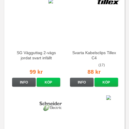
SG Vägguttag 2-vägs
Svarta Kabelsclips Tillex
jordat svart infällt
C4
16A/250V
(17)
99 kr
88 kr
INFO
KÖP
INFO
KÖP