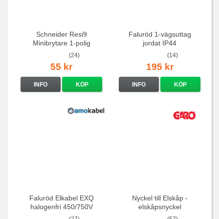
Schneider Resi9
Faluröd 1-vägsuttag
Minibrytare 1-polig
jordat IP44
(24)
(14)
55 kr
195 kr
INFO
KÖP
INFO
KÖP
Faluröd Elkabel EXQ
Nyckel till Elskåp -
halogenfri 450/750V
elskåpsnyckel
(27)
(57)