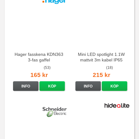
Hager fasskena KDN363
Mini LED spotlight 1.1W
3-fas gaffel
mattvit 3m kabel IP65
(53)
(18)
165 kr
215 kr
INFO
KÖP
INFO
KÖP