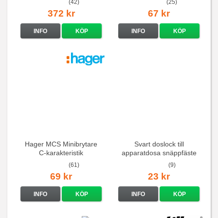
(42)
(25)
372 kr
67 kr
INFO
KÖP
INFO
KÖP
Hager MCS Minibrytare
Svart doslock till
C-karakteristik
apparatdosa snäppfäste
QuickConnect
(61)
(9)
69 kr
23 kr
INFO
KÖP
INFO
KÖP