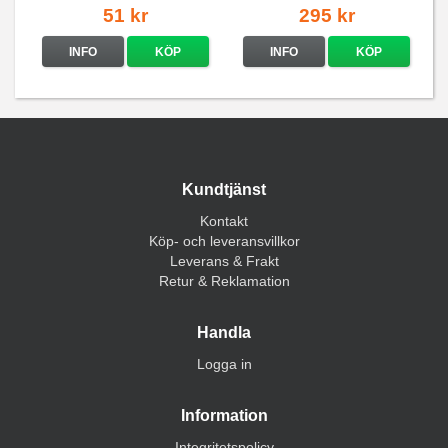
51 kr
295 kr
INFO
KÖP
INFO
KÖP
Kundtjänst
Kontakt
Köp- och leveransvillkor
Leverans & Frakt
Retur & Reklamation
Handla
Logga in
Information
Integritetspolicy