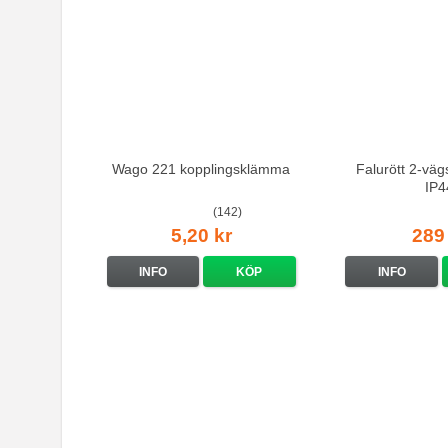
Wago 221 kopplingsklämma
Falurött 2-väg
IP4
(142)
5,20 kr
289
INFO
KÖP
INFO