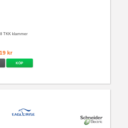
till TKK klammer
19 kr
KÖP