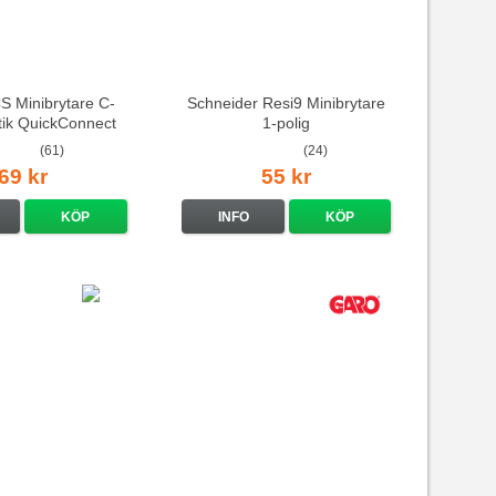
 Minibrytare C-
Schneider Resi9 Minibrytare
stik QuickConnect
1-polig
(61)
(24)
69 kr
55 kr
KÖP
INFO
KÖP