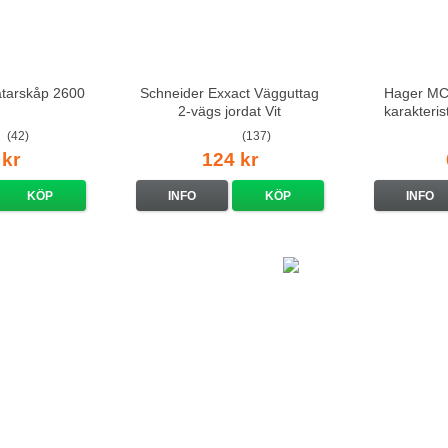
ätarskåp 2600
Schneider Exxact Vägguttag
Hager MCS
2-vägs jordat Vit
karakteri
standarduttag
(42)
(137)
 kr
124 kr
KÖP
INFO
KÖP
INFO