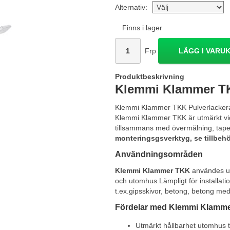
Alternativ:
Finns i lager
Frp
LÄGG I VARU
Produktbeskrivning
Klemmi Klammer T
Klemmi Klammer TKK Pulverlackerad
Klemmi Klammer TKK är utmärkt vid 
tillsammans med övermålning, tape
monteringsgsverktyg, se tillbeh
Användningsområden
Klemmi Klammer TKK
användes ut
och utomhus.Lämpligt för installation
t.ex.gipsskivor, betong, betong me
Fördelar med Klemmi Klamm
Utmärkt hållbarhet utomhus 