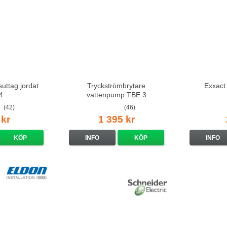
suttag jordat
Tryckströmbrytare
Exxact
4
vattenpump TBE 3
(42)
(46)
 kr
1 395 kr
KÖP
INFO
KÖP
INFO