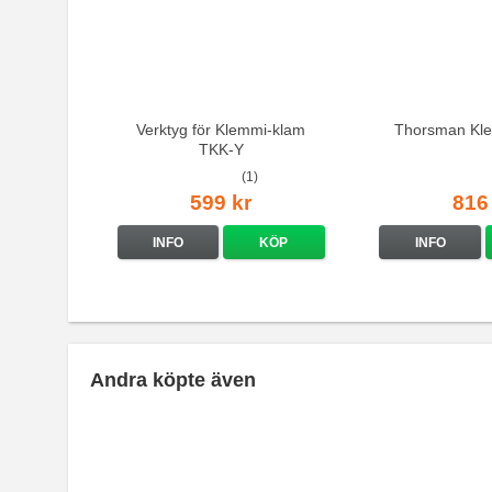
Verktyg för Klemmi-klam
Thorsman Kl
TKK-Y
(1)
599 kr
816
INFO
KÖP
INFO
Andra köpte även