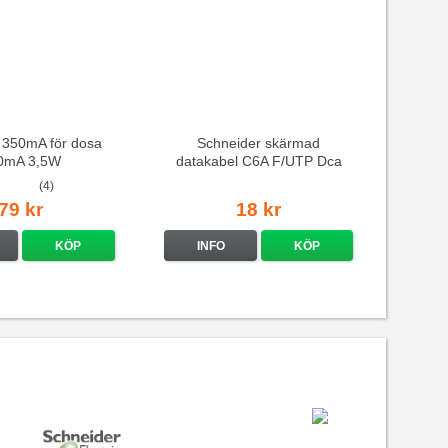
 350mA för dosa
Schneider skärmad
0mA 3,5W
datakabel C6A F/UTP Dca
(4)
79 kr
18 kr
KÖP
INFO
KÖP