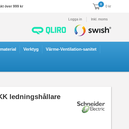
0
akt över 999 kr
0 kr
Logga in
Inkl. moms
smaterial
Verktyg
Värme-Ventilation-sanitet
K ledningshållare