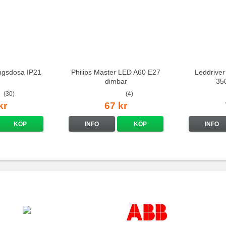
ingsdosa IP21
Philips Master LED A60 E27
Leddriver
dimbar
35
(30)
(4)
kr
67 kr
KÖP
INFO
KÖP
INFO