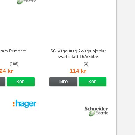
 ram Primo vit
SG Vägguttag 2-vägs ojordat
svart infällt 16A/250V
(186)
(3)
24 kr
114 kr
KÖP
INFO
KÖP