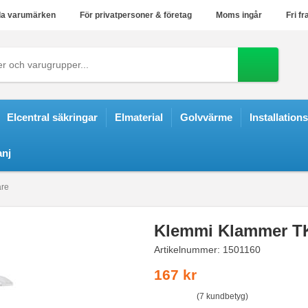
a varumärken
För privatpersoner & företag
Moms ingår
Fri fr
Elcentral säkringar
Elmaterial
Golvvärme
Installation
nj
are
Klemmi Klammer TK
Artikelnummer:
1501160
167 kr
(7 kundbetyg)