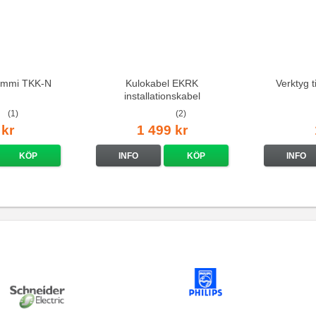
emmi TKK-N
Kulokabel EKRK
Verktyg 
installationskabel
(1)
(2)
 kr
1 499 kr
KÖP
INFO
KÖP
INFO