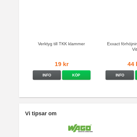
Verktyg till TKK klammer
Exxact förhöjn
Vit
19 kr
44 
INFO
KÖP
INFO
Vi tipsar om