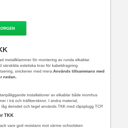
KORGEN
KK
 metallklammer för montering av runda elkablar.
särskilda estetiska krav för kabeldragning
tsering, snickerier med mera.
Används tillsammans med
ör nedan.
anpåliggande installationer av elkablar både inomhus
er i trä och träfiberskivor. I andra material,
d låg densitet och tegel används TKK med clipsplugg TCP.
er TKK
tack vare god resistans mot värme ochsolsken