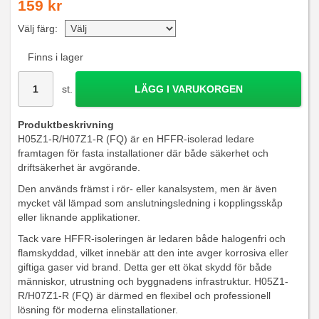
159 kr
Välj färg:
Finns i lager
st.
LÄGG I VARUKORGEN
Produktbeskrivning
H05Z1-R/H07Z1-R (FQ) är en HFFR-isolerad ledare
framtagen för fasta installationer där både säkerhet och
driftsäkerhet är avgörande.
Den används främst i rör- eller kanalsystem, men är även
mycket väl lämpad som anslutningsledning i kopplingsskåp
eller liknande applikationer.
Tack vare HFFR-isoleringen är ledaren både halogenfri och
flamskyddad, vilket innebär att den inte avger korrosiva eller
giftiga gaser vid brand. Detta ger ett ökat skydd för både
människor, utrustning och byggnadens infrastruktur. H05Z1-
R/H07Z1-R (FQ) är därmed en flexibel och professionell
lösning för moderna elinstallationer.