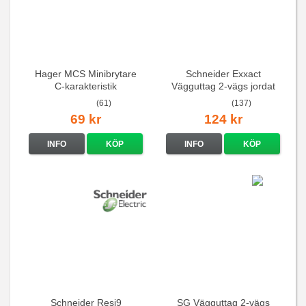
Hager MCS Minibrytare
Schneider Exxact
C-karakteristik
Vägguttag 2-vägs jordat
QuickConnect
Vit standarduttag
(61)
(137)
69 kr
124 kr
INFO
KÖP
INFO
KÖP
Schneider Resi9
SG Vägguttag 2-vägs