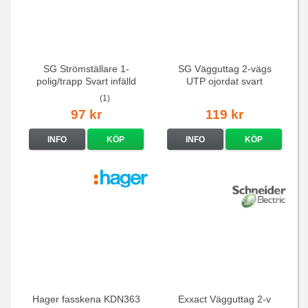
SG Strömställare 1-
SG Vägguttag 2-vägs
polig/trapp Svart infälld
UTP ojordat svart
(1)
97 kr
119 kr
INFO
KÖP
INFO
KÖP
Hager fasskena KDN363
Exxact Vägguttag 2-v