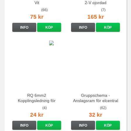
Vit
2-V ojordad
(66)
(7)
75 kr
165 kr
INFO
KÖP
INFO
KÖP
RQ 6mm2
Gruppschema -
Kopplingsledning för
Anslagsram för elcentral
elcentraler mm
(4)
(62)
24 kr
32 kr
INFO
KÖP
INFO
KÖP