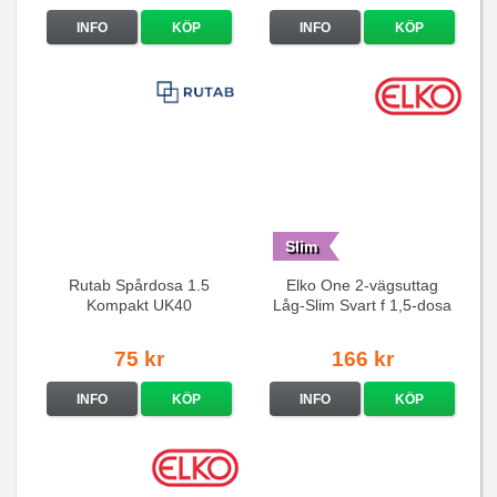
INFO
KÖP
INFO
KÖP
Slim
Rutab Spårdosa 1.5
Elko One 2-vägsuttag
Kompakt UK40
Låg-Slim Svart f 1,5-dosa
75 kr
166 kr
INFO
KÖP
INFO
KÖP