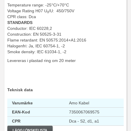
Temperature range: -25°C/+70°C
Voltage Rating H07 U
/U: 450/750V
0
CPR class: Dca
STANDARDS
Conductor: IEC 60228,2
Construction: EN 50525-3-31
Flame retardant: EN 50575:2014+A1:2016
Halogenfri: Ja, IEC 60754-1, -2
Smoke density: IEC 61034-1, -2
Levereras i plastad ring om 20 meter
Teknisk data
Varumärke
Amo Kabel
EAN-Kod
7350067069575
CPR
Dca - S2, d1, a1
LÄGG I ÖNSKELISTA