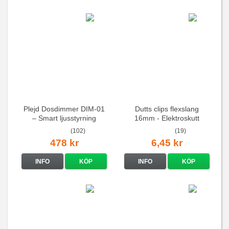
Plejd Dosdimmer DIM-01
Dutts clips flexslang
– Smart ljusstyrning
16mm - Elektroskutt
(102)
(19)
478 kr
6,45 kr
INFO
KÖP
INFO
KÖP