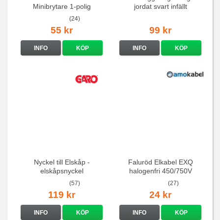
Minibrytare 1-polig
jordat svart infällt
16A/250V
(24)
55 kr
99 kr
INFO
KÖP
INFO
KÖP
Nyckel till Elskåp -
Faluröd Elkabel EXQ
elskåpsnyckel
halogenfri 450/750V
(57)
(27)
119 kr
24 kr
INFO
KÖP
INFO
KÖP