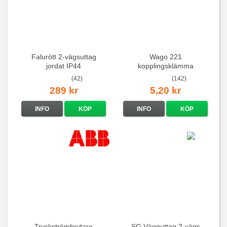
Falurött 2-vägsuttag
Wago 221
jordat IP44
kopplingsklämma
(42)
(142)
289 kr
5,20 kr
INFO
KÖP
INFO
KÖP
Tryckströmbrytare
SG Vägguttag 2-vägs