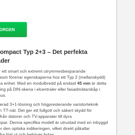
KORGEN
mpact Typ 2+3 – Det perfekta
äder
 ett smart och extremt utrymmesbesparande
som förenar egenskaperna hos ett Typ 2 (mellanskydd)
mma enhet. Med en modulbredd på endast
45 mm
är detta
ng på DIN-skena i elcentraler eller fasadmätarskåp i
hus.
erad 3+1-lösning och högpresterande varistorteknik
 TT-nät. Det ger ett fullgott och säkert skydd för
rån datorer och TV-apparater till dyra
par. Denna specifika modell är utrustad med en inbyggd
r den optiska indikeringen, vilket direkt påkallar
a löst ut och behöver bytas.