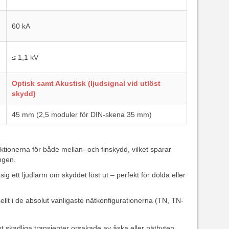
60 kA
≤ 1,1 kV
Optisk samt Akustisk (ljudsignal vid utlöst
skydd)
45 mm (2,5 moduler för DIN-skena 35 mm)
tionerna för både mellan- och finskydd, vilket sparar
ngen.
sig ett ljudlarm om skyddet löst ut – perfekt för dolda eller
llt i de absolut vanligaste nätkonfigurationerna (TN, TN-
 skadliga transienter orsakade av åska eller nätbyten.