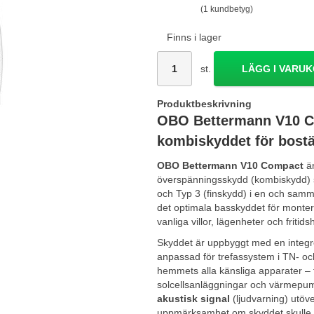
(1 kundbetyg)
Finns i lager
st.
LÄGG I VARU
Produktbeskrivning
OBO Bettermann V10 Co
kombiskyddet för bost
OBO Bettermann V10 Compact
är
överspänningsskydd (kombiskydd) 
och Typ 3 (finskydd) i en och sa
det optimala basskyddet för monteri
vanliga villor, lägenheter och fritids
Skyddet är uppbyggt med en integr
anpassad för trefassystem i TN- och
hemmets alla känsliga apparater – f
solcellsanläggningar och värmepum
akustisk signal
(ljudvarning) utöve
uppmärksamhet om skyddet skulle h