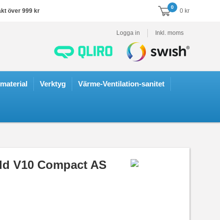
0
akt över 999 kr
0 kr
Logga in
Inkl. moms
smaterial
Verktyg
Värme-Ventilation-sanitet
dd V10 Compact AS