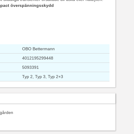
pact överspänningsskydd
OBO Bettermann
4012195299448
5093391
Typ 2, Typ 3, Typ 2+3
å gården