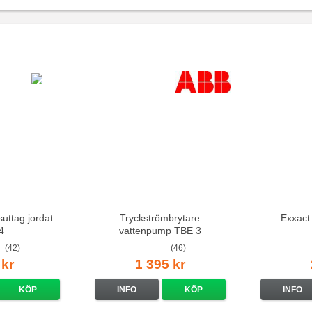
suttag jordat
Tryckströmbrytare
Exxact
4
vattenpump TBE 3
(42)
(46)
 kr
1 395 kr
KÖP
INFO
KÖP
INFO