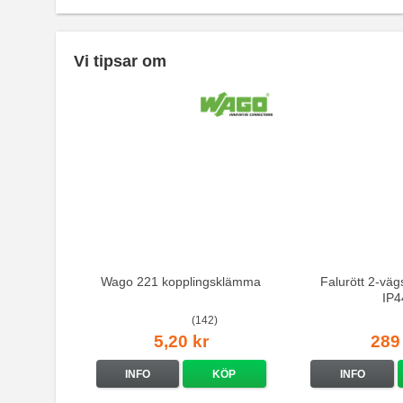
Vi tipsar om
Wago 221 kopplingsklämma
Falurött 2-väg
IP4
(142)
5,20 kr
289
INFO
KÖP
INFO