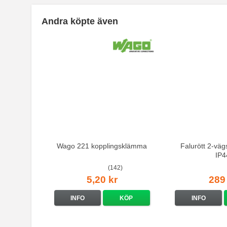
Andra köpte även
Wago 221 kopplingsklämma
Falurött 2-väg
IP4
(142)
5,20 kr
289
INFO
KÖP
INFO