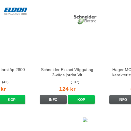
ätarskåp 2600
Schneider Exxact Vägguttag
Hager MCS
2-vägs jordat Vit
karakteri
standarduttag
(42)
(137)
 kr
124 kr
KÖP
INFO
KÖP
INFO