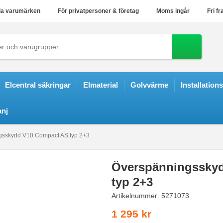
a varumärken
För privatpersoner & företag
Moms ingår
Fri fr
Elcentral säkringar
Elmaterial
Golvvärme
Installation
nj
gsskydd V10 Compact AS typ 2+3
Överspänningssky
typ 2+3
Artikelnummer:
5271073
1 295 kr