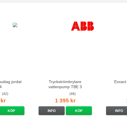
suttag jordat
Tryckströmbrytare
Exxact
4
vattenpump TBE 3
(42)
(46)
 kr
1 395 kr
KÖP
INFO
KÖP
INFO