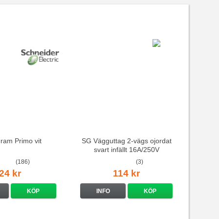
 ram Primo vit
SG Vägguttag 2-vägs ojordat
svart infällt 16A/250V
(186)
(3)
24 kr
114 kr
KÖP
INFO
KÖP