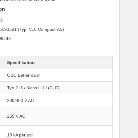
ion
98
5093391 (Typ: V10 Compact-AS)
99448
Specifikation
OBO Bettermann
Typ 2+3 / Klass II+III (C+D)
230/400 V AC
255 V AC
10 kA per pol