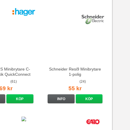
 Minibrytare C-
Schneider Resi9 Minibrytare
stik QuickConnect
1-polig
(61)
(24)
69 kr
55 kr
KÖP
INFO
KÖP