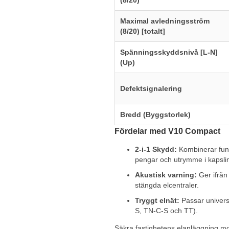
(8/20)
Maximal avledningsström
(8/20) [totalt]
Spänningsskyddsnivå [L-N]
(Up)
Defektsignalering
Bredd (Byggstorlek)
Fördelar med V10 Compact
2-i-1 Skydd:
Kombinerar funk
pengar och utrymme i kapsli
Akustisk varning:
Ger ifrån 
stängda elcentraler.
Tryggt elnät:
Passar universe
S, TN-C-S och TT).
Säkra fastighetens elanläggning mot