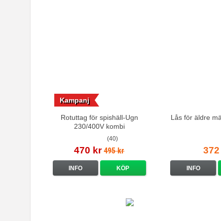
Kampanj
Rotuttag för spishäll-Ugn
Lås för äldre m
230/400V kombi
(40)
470 kr
372
495 kr
INFO
KÖP
INFO