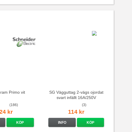
 ram Primo vit
SG Vägguttag 2-vägs ojordat
svart infällt 16A/250V
(186)
(3)
24 kr
114 kr
KÖP
INFO
KÖP