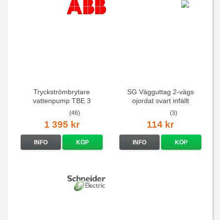
Tryckströmbrytare
SG Vägguttag 2-vägs
vattenpump TBE 3
ojordat svart infällt
16A/250V
(46)
(3)
1 395 kr
114 kr
INFO
KÖP
INFO
KÖP