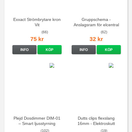
Exxact Strömbrytare kron
Gruppschema -
Vit
Anslagsram för elcentral
(66)
(62)
75 kr
32 kr
INFO
KÖP
INFO
KÖP
Plejd Dosdimmer DIM-01
Dutts clips flexslang
– Smart ljusstyrning
16mm - Elektroskutt
(102)
(19)