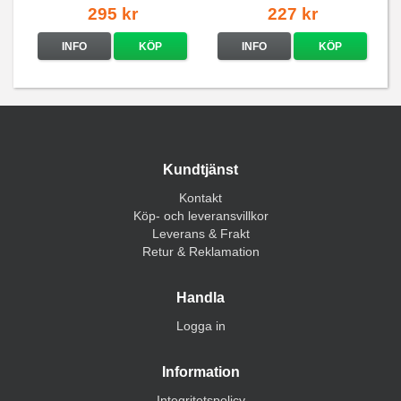
295 kr
227 kr
INFO
KÖP
INFO
KÖP
Kundtjänst
Kontakt
Köp- och leveransvillkor
Leverans & Frakt
Retur & Reklamation
Handla
Logga in
Information
Integritetspolicy