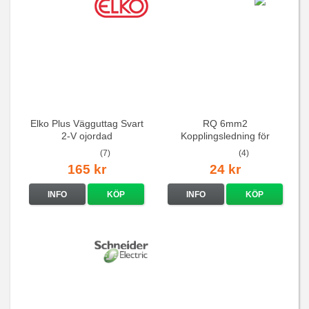
Elko Plus Vägguttag Svart
RQ 6mm2
2-V ojordad
Kopplingsledning för
elcentraler mm
(7)
(4)
165 kr
24 kr
INFO
KÖP
INFO
KÖP