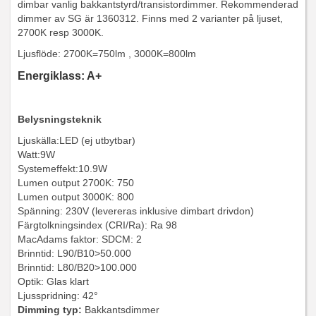
dimbar vanlig bakkantstyrd/transistordimmer. Rekommenderad
dimmer av SG är 1360312. Finns med 2 varianter på ljuset,
2700K resp 3000K.
Ljusflöde: 2700K=750lm , 3000K=800lm
Energiklass: A+
Belysningsteknik
Ljuskälla:LED (ej utbytbar)
Watt:9W
Systemeffekt:10.9W
Lumen output 2700K: 750
Lumen output 3000K: 800
Spänning: 230V (levereras inklusive dimbart drivdon)
Färgtolkningsindex (CRI/Ra): Ra 98
MacAdams faktor: SDCM: 2
Brinntid: L90/B10>50.000
Brinntid: L80/B20>100.000
Optik: Glas klart
Ljusspridning: 42°
Dimming typ:
Bakkantsdimmer