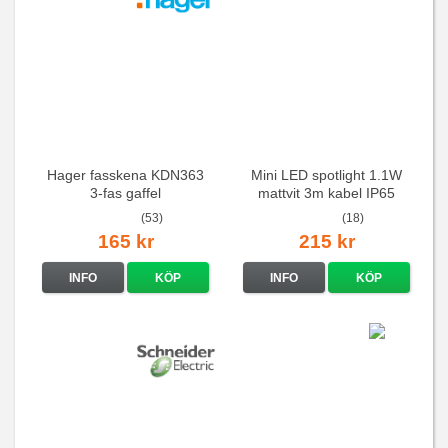
Hager fasskena KDN363
Mini LED spotlight 1.1W
3-fas gaffel
mattvit 3m kabel IP65
(53)
(18)
165 kr
215 kr
INFO
KÖP
INFO
KÖP