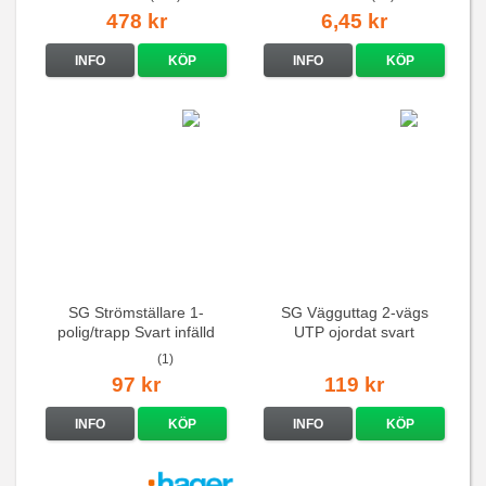
478 kr
6,45 kr
INFO
KÖP
INFO
KÖP
SG Strömställare 1-
SG Vägguttag 2-vägs
polig/trapp Svart infälld
UTP ojordat svart
(1)
97 kr
119 kr
INFO
KÖP
INFO
KÖP