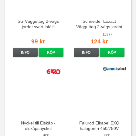
SG Vägguttag 2-vägs
Schneider Exxact
jordat svart infällt
Vägguttag 2-vägs jordat
16A/250V
Vit standarduttag
(137)
99 kr
124 kr
INFO
KÖP
INFO
KÖP
Nyckel till Elskåp -
Faluröd Elkabel EXQ
elskåpsnyckel
halogenfri 450/750V
(57)
(27)