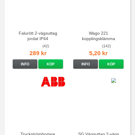
Falurött 2-vägsuttag
Wago 221
jordat IP44
kopplingsklämma
(42)
(142)
289 kr
5,20 kr
INFO
KÖP
INFO
KÖP
Tryckströmbrytare
SG Vägguttag 2-vägs