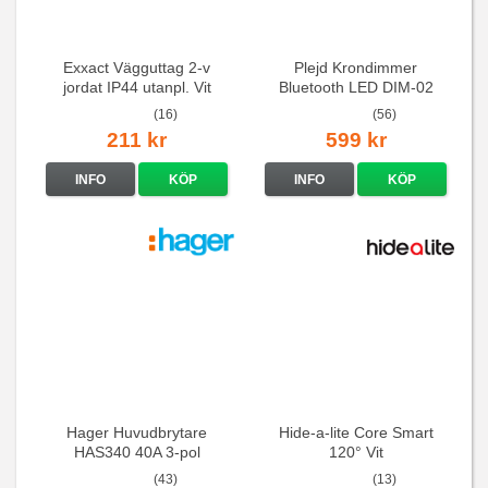
Exxact Vägguttag 2-v
Plejd Krondimmer
jordat IP44 utanpl. Vit
Bluetooth LED DIM-02
(16)
(56)
211 kr
599 kr
INFO
KÖP
INFO
KÖP
Hager Huvudbrytare
Hide-a-lite Core Smart
HAS340 40A 3-pol
120° Vit
(43)
(13)