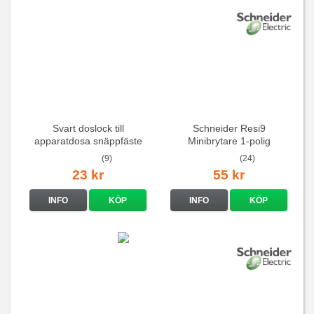
Svart doslock till
Schneider Resi9
apparatdosa snäppfäste
Minibrytare 1-polig
(9)
(24)
23 kr
55 kr
INFO
KÖP
INFO
KÖP