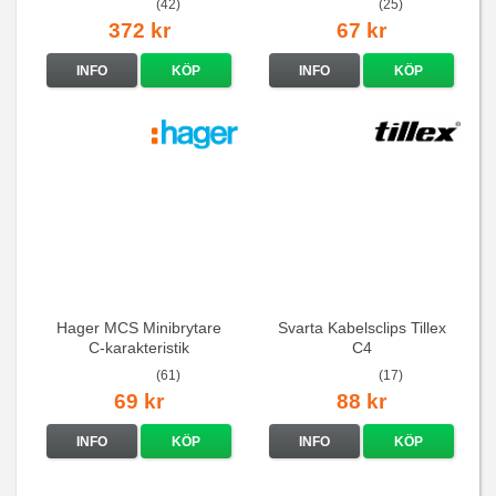
(42)
(25)
372 kr
67 kr
INFO
KÖP
INFO
KÖP
Hager MCS Minibrytare
Svarta Kabelsclips Tillex
C-karakteristik
C4
QuickConnect
(61)
(17)
69 kr
88 kr
INFO
KÖP
INFO
KÖP