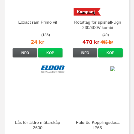
Kampanj
Exxact ram Primo vit
Rotuttag för spishäll-Ugn
230/400V kombi
(186)
(40)
24 kr
470 kr
495 kr
INFO
KÖP
INFO
KÖP
Lås för äldre mätarskåp
Faluröd Kopplingsdosa
2600
IP65