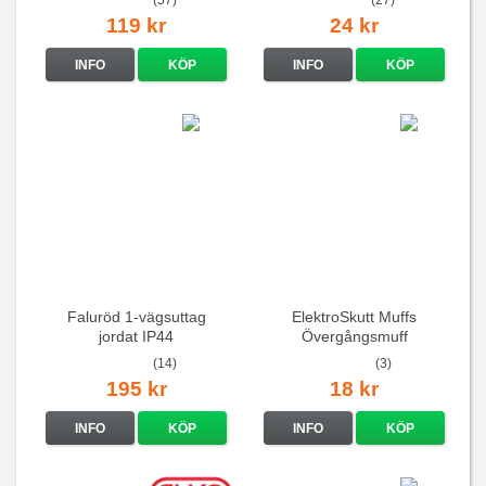
119 kr
24 kr
INFO
KÖP
INFO
KÖP
Faluröd 1-vägsuttag
ElektroSkutt Muffs
jordat IP44
Övergångsmuff
(14)
(3)
195 kr
18 kr
INFO
KÖP
INFO
KÖP