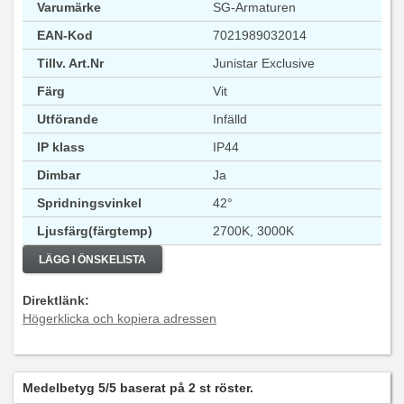
Varumärke
SG-Armaturen
EAN-Kod
7021989032014
Tillv. Art.Nr
Junistar Exclusive
Färg
Vit
Utförande
Infälld
IP klass
IP44
Dimbar
Ja
Spridningsvinkel
42°
Ljusfärg(färgtemp)
2700K, 3000K
LÄGG I ÖNSKELISTA
Direktlänk:
Högerklicka och kopiera adressen
Medelbetyg
5
/5 baserat på
2
st röster.