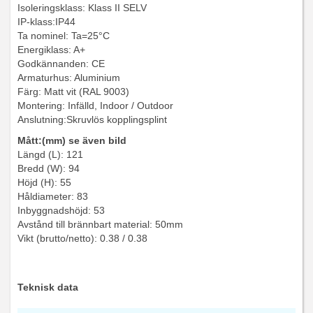
Isoleringsklass: Klass II SELV
IP-klass:IP44
Ta nominel: Ta=25°C
Energiklass: A+
Godkännanden: CE
Armaturhus: Aluminium
Färg: Matt vit (RAL 9003)
Montering: Infälld, Indoor / Outdoor
Anslutning:Skruvlös kopplingsplint
Mått:(mm) se även bild
Längd (L): 121
Bredd (W): 94
Höjd (H): 55
Håldiameter: 83
Inbyggnadshöjd: 53
Avstånd till brännbart material: 50mm
Vikt (brutto/netto): 0.38 / 0.38
Teknisk data