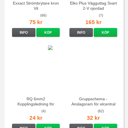
Exxact Strömbrytare kron
Elko Plus Vägguttag Svart
Vit
2-V ojordad
(66)
(7)
75 kr
165 kr
INFO
KÖP
INFO
KÖP
RQ 6mm2
Gruppschema -
Kopplingsledning för
Anslagsram för elcentral
elcentraler mm
(4)
(62)
24 kr
32 kr