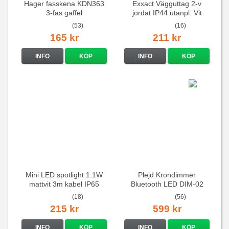
Hager fasskena KDN363
Exxact Vägguttag 2-v
3-fas gaffel
jordat IP44 utanpl. Vit
(53)
(16)
165 kr
211 kr
INFO
KÖP
INFO
KÖP
Mini LED spotlight 1.1W
Plejd Krondimmer
mattvit 3m kabel IP65
Bluetooth LED DIM-02
(18)
(56)
215 kr
599 kr
INFO
KÖP
INFO
KÖP