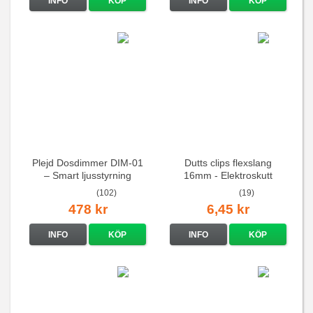
INFO
KÖP
INFO
KÖP
Plejd Dosdimmer DIM-01
Dutts clips flexslang
– Smart ljusstyrning
16mm - Elektroskutt
(102)
(19)
478 kr
6,45 kr
INFO
KÖP
INFO
KÖP