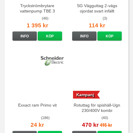
Tryckströmbrytare
SG Vägguttag 2-vägs
vattenpump TBE 3
ojordat svart infällt
16A/250V
(46)
(3)
1 395 kr
114 kr
INFO
KÖP
INFO
KÖP
Kampanj
Exxact ram Primo vit
Rotuttag för spishäll-Ugn
230/400V kombi
(186)
(40)
24 kr
470 kr
495 kr