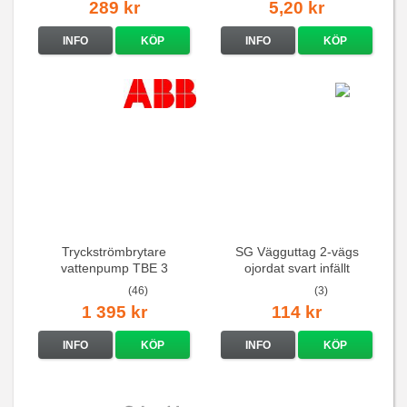
289 kr
5,20 kr
INFO
KÖP
INFO
KÖP
Tryckströmbrytare
SG Vägguttag 2-vägs
vattenpump TBE 3
ojordat svart infällt
16A/250V
(46)
(3)
1 395 kr
114 kr
INFO
KÖP
INFO
KÖP