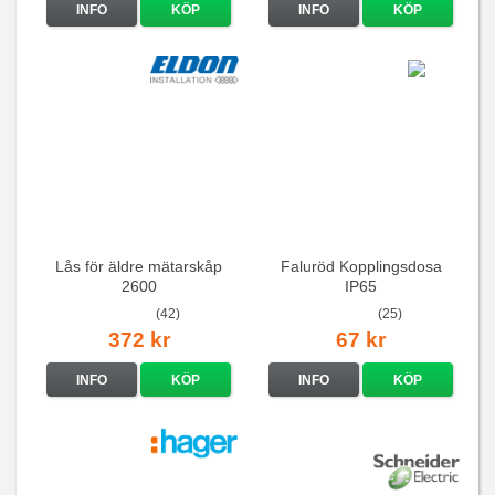
INFO
KÖP
INFO
KÖP
Lås för äldre mätarskåp
Faluröd Kopplingsdosa
2600
IP65
(42)
(25)
372 kr
67 kr
INFO
KÖP
INFO
KÖP