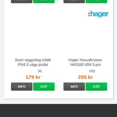
Svart vägguttag infällt
Hager Huvudbrytare
IP44 2-vägs jordat
HAS340 40A 3-pol
(4)
(43)
179 kr
295 kr
INFO
KÖP
INFO
KÖP