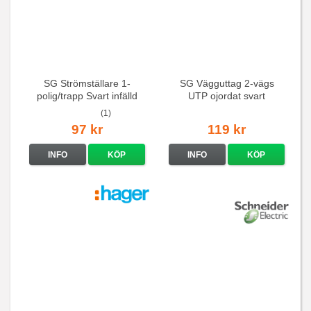
SG Strömställare 1-
SG Vägguttag 2-vägs
polig/trapp Svart infälld
UTP ojordat svart
(1)
97 kr
119 kr
INFO
KÖP
INFO
KÖP