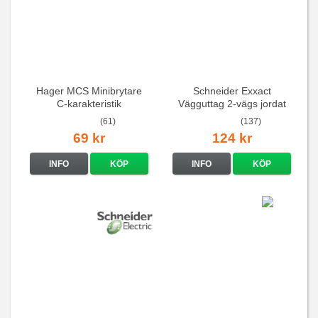
Hager MCS Minibrytare
Schneider Exxact
C-karakteristik
Vägguttag 2-vägs jordat
QuickConnect
Vit standarduttag
(61)
(137)
69 kr
124 kr
INFO
KÖP
INFO
KÖP