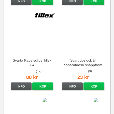
INFO
KÖP
INFO
KÖP
Svarta Kabelsclips Tillex
Svart doslock till
C4
apparatdosa snäppfäste
(17)
(9)
88 kr
23 kr
INFO
KÖP
INFO
KÖP