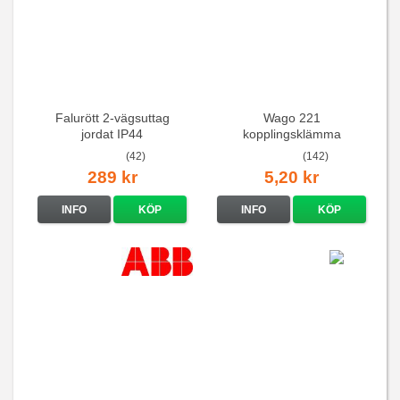
Falurött 2-vägsuttag
Wago 221
jordat IP44
kopplingsklämma
(42)
(142)
289 kr
5,20 kr
INFO
KÖP
INFO
KÖP