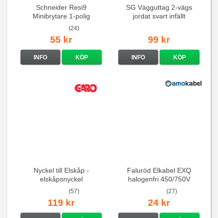
Schneider Resi9
SG Vägguttag 2-vägs
Minibrytare 1-polig
jordat svart infällt
16A/250V
(24)
55 kr
99 kr
INFO
KÖP
INFO
KÖP
Nyckel till Elskåp -
Faluröd Elkabel EXQ
elskåpsnyckel
halogenfri 450/750V
(57)
(27)
119 kr
24 kr