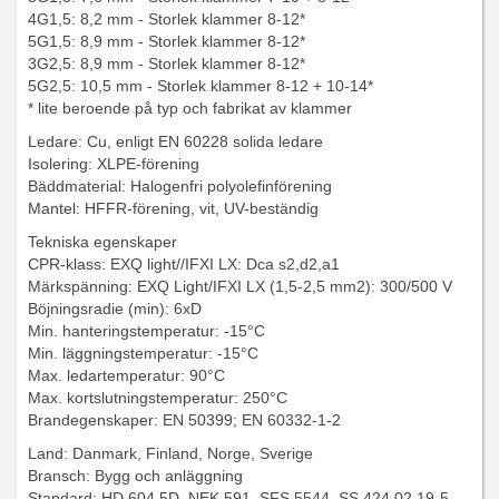
4G1,5: 8,2 mm - Storlek klammer 8-12*
5G1,5: 8,9 mm - Storlek klammer 8-12*
3G2,5: 8,9 mm - Storlek klammer 8-12*
5G2,5: 10,5 mm - Storlek klammer 8-12 + 10-14*
* lite beroende på typ och fabrikat av klammer
Ledare: Cu, enligt EN 60228 solida ledare
Isolering: XLPE-förening
Bäddmaterial: Halogenfri polyolefinförening
Mantel: HFFR-förening, vit, UV-beständig
Tekniska egenskaper
CPR-klass: EXQ light//IFXI LX: Dca s2,d2,a1
Märkspänning: EXQ Light/IFXI LX (1,5-2,5 mm2): 300/500 V
Böjningsradie (min): 6xD
Min. hanteringstemperatur: -15°C
Min. läggningstemperatur: -15°C
Max. ledartemperatur: 90°C
Max. kortslutningstemperatur: 250°C
Brandegenskaper: EN 50399; EN 60332-1-2
Land: Danmark, Finland, Norge, Sverige
Bransch: Bygg och anläggning
Standard: HD 604 5D, NEK 591, SFS 5544, SS 424 02 19-5