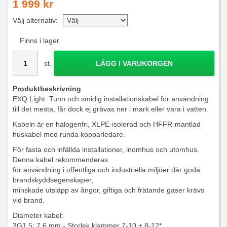
1 999 kr
Välj alternativ:
Finns i lager
st.
LÄGG I VARUKORGEN
Produktbeskrivning
EXQ Light: Tunn och smidig installationskabel för användning
till det mesta, får dock ej grävas ner i mark eller vara i vatten.
Kabeln är en halogenfri, XLPE-isolerad och HFFR-mantlad
huskabel med runda kopparledare.
För fasta och infällda installationer, inomhus och utomhus.
Denna kabel rekommenderas
för användning i offentliga och industriella miljöer där goda
brandskyddsegenskaper,
minskade utsläpp av ångor, giftiga och frätande gaser krävs
vid brand.
Diameter kabel:
3G1,5: 7,6 mm - Storlek klammer 7-10 + 8-12*