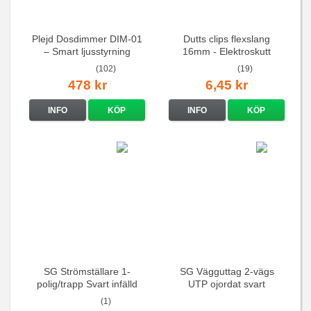
Plejd Dosdimmer DIM-01
Dutts clips flexslang
– Smart ljusstyrning
16mm - Elektroskutt
(102)
(19)
478 kr
6,45 kr
INFO
KÖP
INFO
KÖP
SG Strömställare 1-
SG Vägguttag 2-vägs
polig/trapp Svart infälld
UTP ojordat svart
(1)