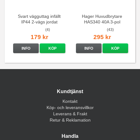
Svart vägguttag infällt
Hager Huvudbrytare
IP44 2-vägs jordat
HAS340 40A 3-pol
(4)
(43)
179 kr
295 kr
INFO
KÖP
INFO
KÖP
Kundtjänst
Kontakt
Köp- och leveransvillkor
Leverans & Frakt
Retur & Reklamation
Handla