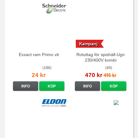
Kampanj
Exxact ram Primo vit
Rotuttag för spishäll-Ugn
230/400V kombi
(186)
(40)
24 kr
470 kr
495 kr
INFO
KÖP
INFO
KÖP