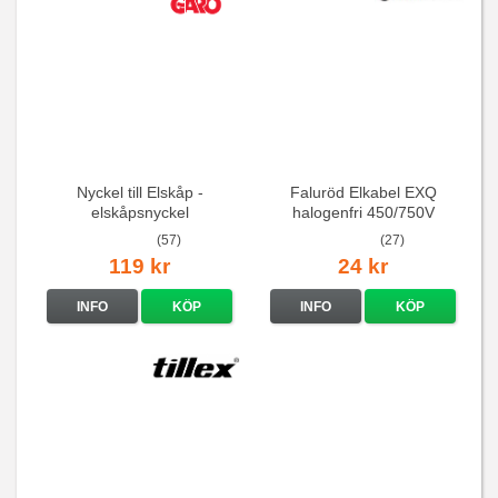
Nyckel till Elskåp -
Faluröd Elkabel EXQ
elskåpsnyckel
halogenfri 450/750V
(57)
(27)
119 kr
24 kr
INFO
KÖP
INFO
KÖP