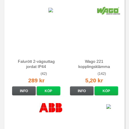
Falurött 2-vägsuttag
Wago 221
jordat IP44
kopplingsklämma
(42)
(142)
289 kr
5,20 kr
INFO
KÖP
INFO
KÖP