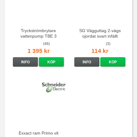
Tryckströmbrytare
SG Vägguttag 2-vägs
vattenpump TBE 3
ojordat svart infällt
16A/250V
(46)
(3)
1 395 kr
114 kr
INFO
KÖP
INFO
KÖP
Exxact ram Primo vit