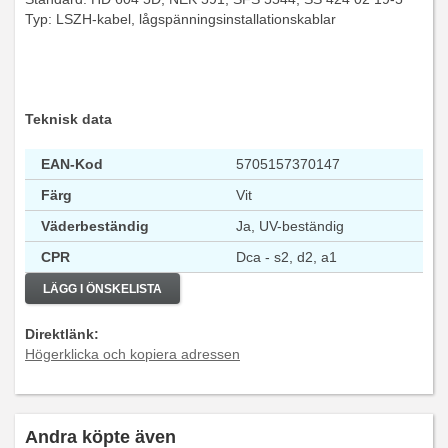
Typ: LSZH-kabel, lågspänningsinstallationskablar
Teknisk data
EAN-Kod
5705157370147
Färg
Vit
Väderbeständig
Ja, UV-beständig
CPR
Dca - s2, d2, a1
LÄGG I ÖNSKELISTA
Direktlänk:
Högerklicka och kopiera adressen
Andra köpte även