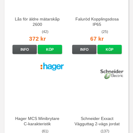
Lås för äldre mätarskåp
Faluröd Kopplingsdosa
2600
IP65
(42)
(25)
372 kr
67 kr
INFO
KÖP
INFO
KÖP
Hager MCS Minibrytare
Schneider Exxact
C-karakteristik
Vägguttag 2-vägs jordat
QuickConnect
Vit standarduttag
(61)
(137)