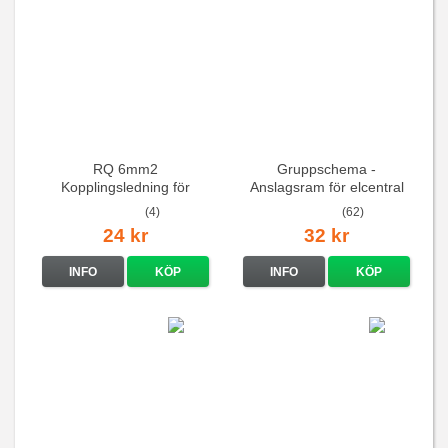
RQ 6mm2
Gruppschema -
Kopplingsledning för
Anslagsram för elcentral
elcentraler mm
(4)
(62)
24 kr
32 kr
INFO
KÖP
INFO
KÖP