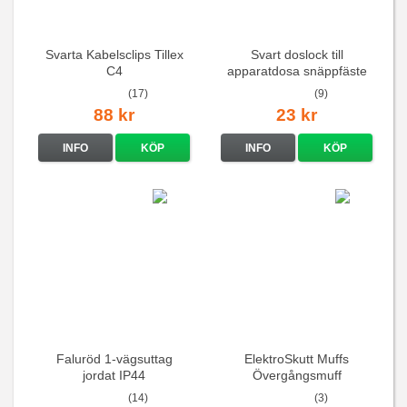
Svarta Kabelsclips Tillex
Svart doslock till
C4
apparatdosa snäppfäste
(17)
(9)
88 kr
23 kr
INFO
KÖP
INFO
KÖP
Faluröd 1-vägsuttag
ElektroSkutt Muffs
jordat IP44
Övergångsmuff
(14)
(3)