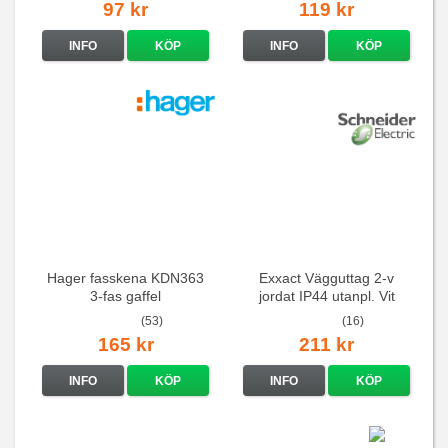
97 kr
119 kr
INFO
KÖP
INFO
KÖP
Hager fasskena KDN363
Exxact Vägguttag 2-v
3-fas gaffel
jordat IP44 utanpl. Vit
(53)
(16)
165 kr
211 kr
INFO
KÖP
INFO
KÖP