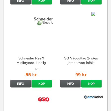
INFO
KÖP
INFO
KÖP
Schneider Resi9
SG Vägguttag 2-vägs
Minibrytare 1-polig
jordat svart infällt
16A/250V
(24)
55 kr
99 kr
INFO
KÖP
INFO
KÖP