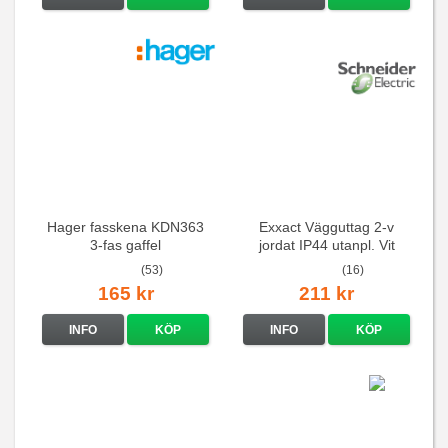
Hager fasskena KDN363
Exxact Vägguttag 2-v
3-fas gaffel
jordat IP44 utanpl. Vit
(53)
(16)
165 kr
211 kr
INFO
KÖP
INFO
KÖP