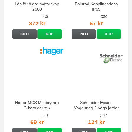
Lås för äldre mätarskåp
Faluröd Kopplingsdosa
2600
IP65
(42)
(25)
372 kr
67 kr
INFO
KÖP
INFO
KÖP
Hager MCS Minibrytare
Schneider Exxact
C-karakteristik
Vägguttag 2-vägs jordat
QuickConnect
Vit standarduttag
(61)
(137)
69 kr
124 kr