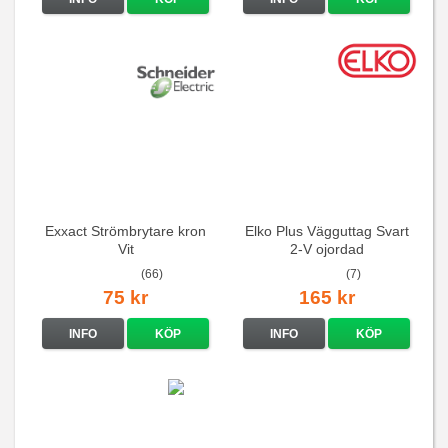
Exxact Strömbrytare kron
Elko Plus Vägguttag Svart
Vit
2-V ojordad
(66)
(7)
75 kr
165 kr
INFO
KÖP
INFO
KÖP