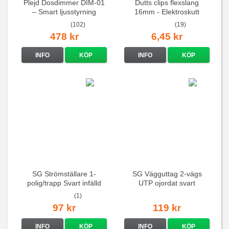
Plejd Dosdimmer DIM-01
Dutts clips flexslang
– Smart ljusstyrning
16mm - Elektroskutt
(102)
(19)
478 kr
6,45 kr
INFO
KÖP
INFO
KÖP
SG Strömställare 1-
SG Vägguttag 2-vägs
polig/trapp Svart infälld
UTP ojordat svart
(1)
97 kr
119 kr
INFO
KÖP
INFO
KÖP