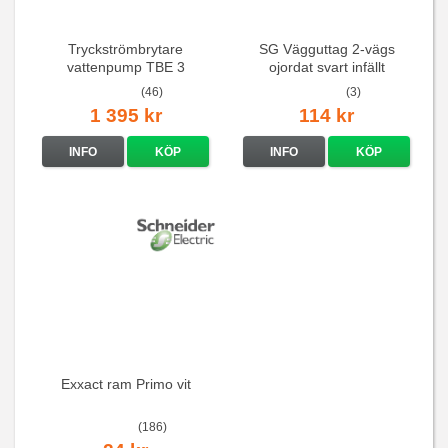
Tryckströmbrytare
SG Vägguttag 2-vägs
vattenpump TBE 3
ojordat svart infällt
16A/250V
(46)
(3)
1 395 kr
114 kr
INFO
KÖP
INFO
KÖP
Exxact ram Primo vit
(186)