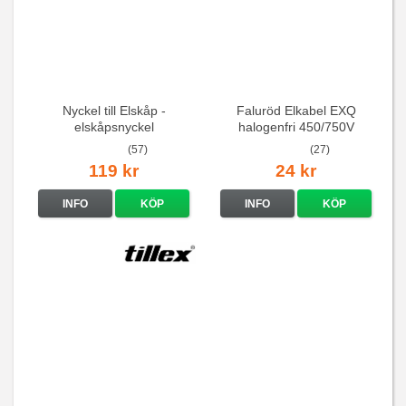
Nyckel till Elskåp -
Faluröd Elkabel EXQ
elskåpsnyckel
halogenfri 450/750V
(57)
(27)
119 kr
24 kr
INFO
KÖP
INFO
KÖP