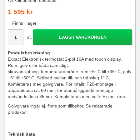
Artikelnummer:
8580385
1 595 kr
Finns i lager
st.
LÄGG I VARUKORGEN
Produktbeskrivning
Exxact Elektronisk termostat 2-pol 16A med touch display.
Rum, golv eller båda samtidigt,
skruvanslutning.Temperaturområde: rum +5º C till +35º C, golv
+5º till +50º C. Skillnad mellan till- och frånslag 1º C.
Komletteras med golvgivare. För infällt IP20-montage i
apparatdosa c/c 60 mm, för utanpåliggande montage
andvänds dosa 35mm. Kompletteras med valfri Exxact-ram.
Golvgivare ingår ej, finns som tillbehör. Se relaterade
produkter.
Teknisk data