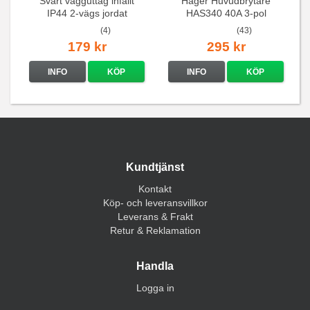
Svart vägguttag infällt
Hager Huvudbrytare
IP44 2-vägs jordat
HAS340 40A 3-pol
(4)
(43)
179 kr
295 kr
INFO
KÖP
INFO
KÖP
Kundtjänst
Kontakt
Köp- och leveransvillkor
Leverans & Frakt
Retur & Reklamation
Handla
Logga in