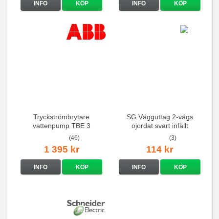
INFO
KÖP
INFO
KÖP
Tryckströmbrytare
SG Vägguttag 2-vägs
vattenpump TBE 3
ojordat svart infällt
16A/250V
(46)
(3)
1 395 kr
114 kr
INFO
KÖP
INFO
KÖP