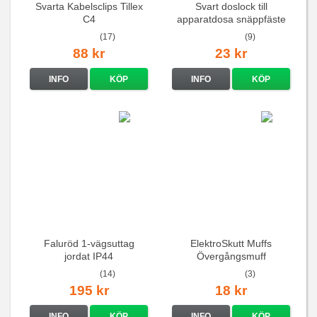
Svarta Kabelsclips Tillex
Svart doslock till
C4
apparatdosa snäppfäste
(17)
(9)
88 kr
23 kr
INFO
KÖP
INFO
KÖP
Faluröd 1-vägsuttag
ElektroSkutt Muffs
jordat IP44
Övergångsmuff
(14)
(3)
195 kr
18 kr
INFO
KÖP
INFO
KÖP