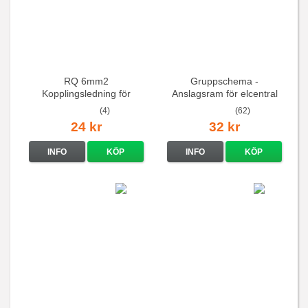
RQ 6mm2
Gruppschema -
Kopplingsledning för
Anslagsram för elcentral
elcentraler mm
(4)
(62)
24 kr
32 kr
INFO
KÖP
INFO
KÖP