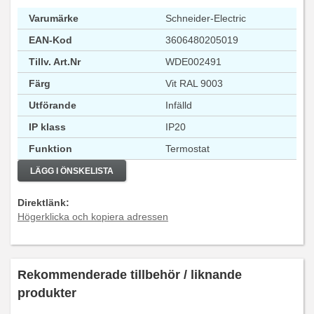
Varumärke
Schneider-Electric
EAN-Kod
3606480205019
Tillv. Art.Nr
WDE002491
Färg
Vit RAL 9003
Utförande
Infälld
IP klass
IP20
Funktion
Termostat
LÄGG I ÖNSKELISTA
Direktlänk:
Högerklicka och kopiera adressen
Rekommenderade tillbehör / liknande
produkter