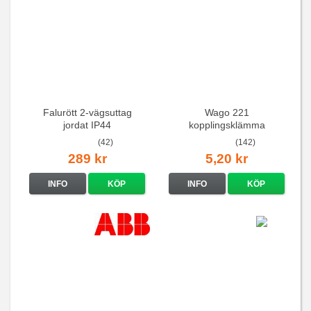
Falurött 2-vägsuttag
Wago 221
jordat IP44
kopplingsklämma
(42)
(142)
289 kr
5,20 kr
INFO
KÖP
INFO
KÖP