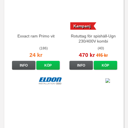
Kampanj
Exxact ram Primo vit
Rotuttag för spishäll-Ugn
230/400V kombi
(186)
(40)
24 kr
470 kr
495 kr
INFO
KÖP
INFO
KÖP